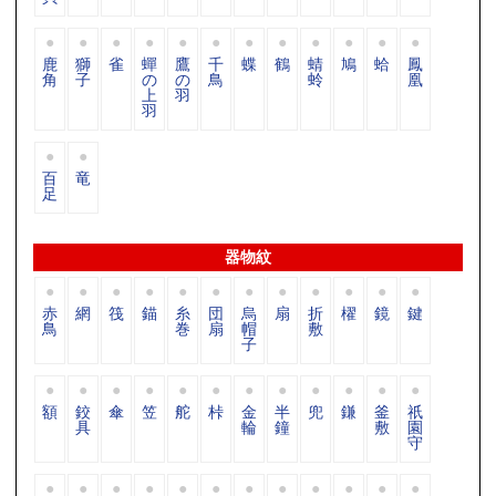
鹿
獅
雀
蟬
鷹
千
蝶
鶴
蜻
鳩
蛤
鳳
角
子
の
の
鳥
蛉
凰
上
羽
羽
百
竜
足
器物紋
赤
網
筏
錨
糸
団
烏
扇
折
櫂
鏡
鍵
鳥
巻
扇
帽
敷
子
額
鉸
傘
笠
舵
桛
金
半
兜
鎌
釜
祇
具
輪
鐘
敷
園
守