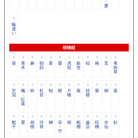
・
窠
輪
違
い
植物紋
葵
青
麻
朝
葦
粟
虎
銀
稲
梅
苽
車
木
顔
杖
杏
前
草
沢
楓
柿
杜
柏
梶
片
蕪
桔
菊
桐
葛
瀉
・
若
喰
梗
紅
葉
栀
栗
胡
河
榊
笹
桜
柘
歯
棕
水
杉
子
桃
骨
・
榴
朶
櫚
仙
竹