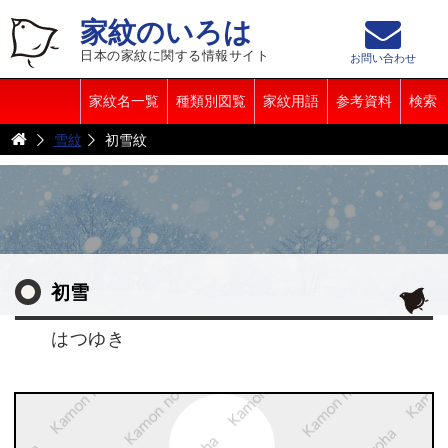
家紋のいろは
日本の家紋に関する情報サイト
お問い合わせ
家紋名一覧
種類別図覧
家紋用語
参考資料
検索
雪紋
初雪紋
初雪
はつゆき