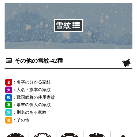
雪紋
その他の雪紋
-42種
：名字の分かる家紋
名
：大名・旗本の家紋
大
：戦国武将の使用家紋
戦
：幕末の偉人の家紋
幕
：別名のある家紋
別
：その他
他