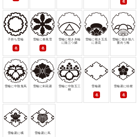
名
子持ち雪輪
雪輪に春風雪
雪輪に覗き糸輪
雪輪に覗き五瓜
雪輪に覗き陰八
に陰三つ鱗
に唐花
重向う梅
名
名
雪輪に中陰鬼蔦
雪輪に剣花菱
雪輪に中陰五三
雪輪菱
雪輪菱に桔梗
桐
名
名
雪輪菱に橘
雪輪菱に蔦