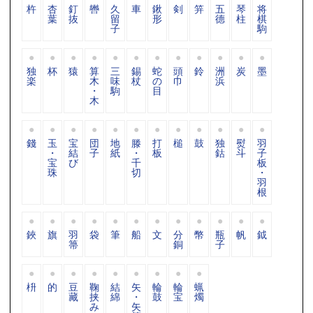
杵
杏
釘
轡
久
車
鍬
剣
笄
五
琴
将
葉
抜
留
形
德
柱
棋
子
駒
独
杯
猿
算
三
錫
蛇
頭
鈴
洲
炭
墨
楽
木
味
杖
の
巾
浜
・
駒
目
木
錢
玉
宝
団
地
滕
打
槌
鼓
独
熨
羽
・
結
子
紙
・
板
鈷
斗
子
宝
び
千
板
珠
切
・
羽
根
鋏
旗
羽
袋
筆
船
文
分
幣
瓶
帆
鉞
箒
銅
子
枡
的
豆
鞠
結
矢
輪
輪
蝋
藏
挟
綿
・
鼓
宝
燭
み
矢