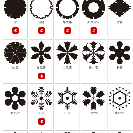
雪
雪輪
外雪輪
外太雪輪
雪菱
名
名
名
名
吹雪
春風雪
山吹雪
曇り雪
初雪
名
春の雪
矢雪
山雪
山谷雪
氷柱雪
名