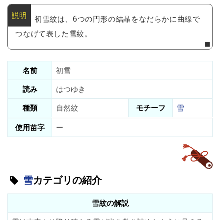
初雪紋は、6つの円形の結晶をなだらかに曲線で
つなげて表した雪紋。
名前
初雪
読み
はつゆき
種類
自然紋
モチーフ
雪
使用苗字
ー
雪
カテゴリの紹介
雪紋の解説