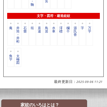
・
筈
鞠
文字・図符・建造紋紋
庵
井
石
垣
直
鳥
水
澪
欄
源
字
万
筒
畳
違
居
車
標
干
氏
字
・
香
井
桁
角
太
字
極
図
最終更新日：
2025-09-06 11:21
家紋のいろはとは？