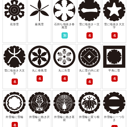
花形雪
厳風雪
石持ち地抜き春
雪に地抜き一文
雪に地抜き大文
風雪
字
字
別
名
名
雪に地抜き大文
丸に春風雪
丸に矢雪
丸に雪の内に釘
平角に雪
字
抜
名
名
名
名
名
外雪輪に雪輪
外雪輪に抱き沢
外雪輪に抱き茗
外雪輪に変り根
外雪輪に一つ引
瀉
荷
笹
き
名