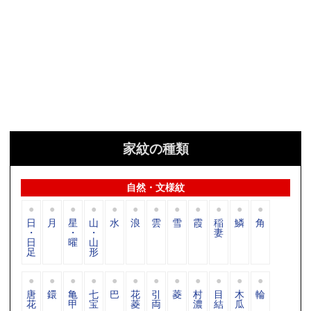
家紋の種類
自然・文様紋
日
月
星
山
水
浪
雲
雪
霞
稲
鱗
角
・
・
・
妻
日
曜
山
足
形
唐
鐶
亀
七
巴
花
引
菱
村
目
木
輪
花
甲
宝
菱
両
濃
結
瓜