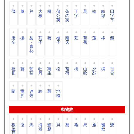
薄
董
芹
大
橘
蒲
茶
丁
蔦
椿
鉄
田
根
公
の
字
線
字
英
実
草
唐
梛
梨
茄
薺
撫
南
萩
芭
蓮
柊
瓢
辛
・
子
子
天
蕉
柰
花
枇
藤
葡
牡
寓
松
茗
桃
山
夕
楪
百
杷
萄
丹
生
荷
吹
顔
合
蘭
竜
連
綿
蕨
地
胆
翹
楡
動物紋
板
兎
馬
海
鴛
貝
蟹
亀
烏
雁
蝙
鷺
屋
老
鴦
蝠
貝