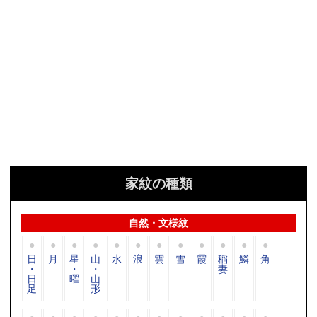
家紋の種類
自然・文様紋
日
月
星
山
水
浪
雲
雪
霞
稲
鱗
角
・
・
・
妻
日
曜
山
足
形