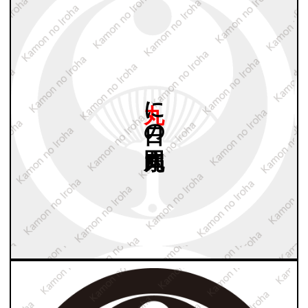
丸に
日の
丸団扇