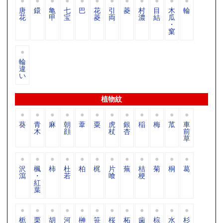
唐
鐶
亀
七
巴
花
引
菱
村
目
木
輪
花
甲
宝
菱
両
濃
結
瓜
・
窠
輪
違
い
植物紋
葵
青
麻
朝
葦
粟
虎
銀
稲
梅
苽
車
木
顔
杖
杏
前
草
沢
楓
柿
杜
柏
梶
片
蕪
桔
菊
桐
葛
瀉
・
若
喰
梗
紅
葉
栀
栗
胡
河
榊
笹
桜
柘
歯
棕
水
杉