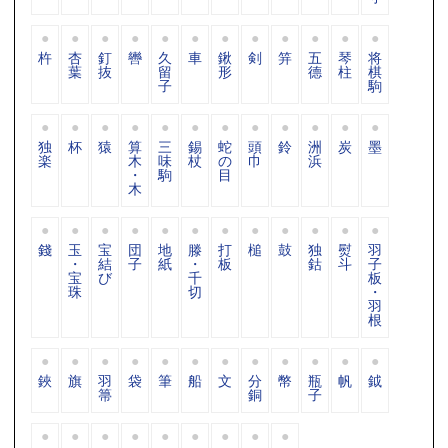
杵
杏
釘
轡
久
車
鍬
剣
笄
五
琴
将
葉
抜
留
形
德
柱
棋
子
駒
独
杯
猿
算
三
錫
蛇
頭
鈴
洲
炭
墨
楽
木
味
杖
の
巾
浜
・
駒
目
木
錢
玉
宝
団
地
滕
打
槌
鼓
独
熨
羽
・
結
子
紙
・
板
鈷
斗
子
宝
び
千
板
珠
切
・
羽
根
鋏
旗
羽
袋
筆
船
文
分
幣
瓶
帆
鉞
箒
銅
子