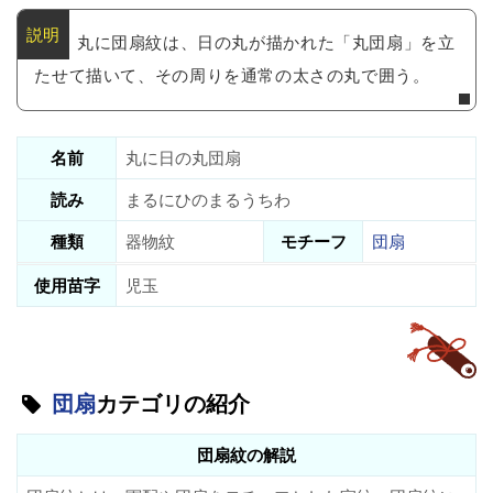
丸に団扇紋は、日の丸が描かれた「丸団扇」を立
たせて描いて、その周りを通常の太さの丸で囲う。
名前
丸に日の丸団扇
読み
まるにひのまるうちわ
種類
器物紋
モチーフ
団扇
使用苗字
児玉
団扇
カテゴリの紹介
団扇紋の解説