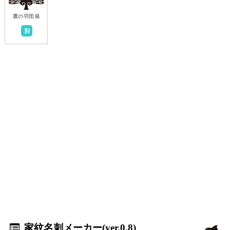
鷹の羽団扇
別
家紋名刺メーカー(ver.0.8)