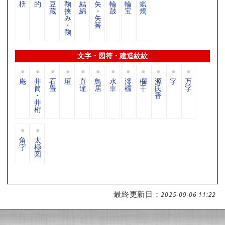
枡
的
豆
鞠
結
矢
輪
輪
蝋
藏
挟
綿
・
鼓
宝
燭
み
矢
・
筈
鞠
文字・図符・建造紋紋
庵
井
石
垣
直
鳥
水
澪
欄
源
字
万
筒
畳
違
居
車
標
干
氏
字
・
香
井
桁
角
太
字
極
図
最終更新日：
2025-09-06 11:22