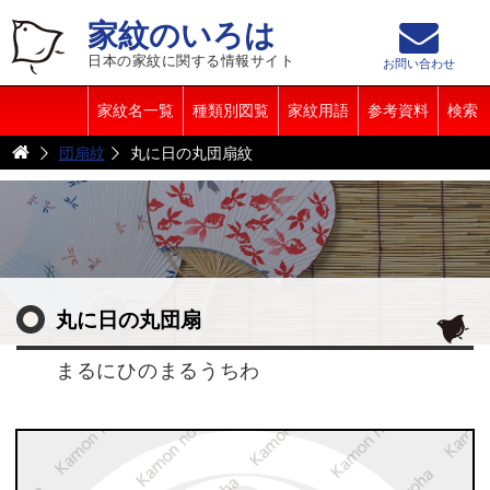
家紋のいろは
日本の家紋に関する情報サイト
お問い合わせ
家紋名一覧
種類別図覧
家紋用語
参考資料
検索
団扇紋
丸に日の丸団扇紋
丸に日の丸団扇
まるにひのまるうちわ