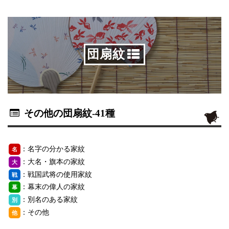
団扇紋
その他の団扇紋
-41種
：名字の分かる家紋
名
：大名・旗本の家紋
大
：戦国武将の使用家紋
戦
：幕末の偉人の家紋
幕
：別名のある家紋
別
：その他
他