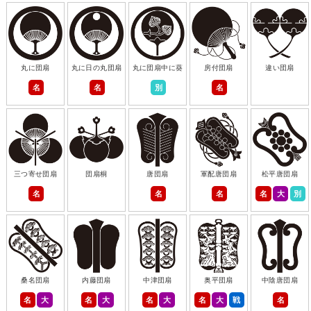
丸に団扇
丸に日の丸団扇
丸に団扇中に葵
房付団扇
違い団扇
名
名
別
名
三つ寄せ団扇
団扇桐
唐団扇
軍配唐団扇
松平唐団扇
名
名
名
名
大
別
桑名団扇
内藤団扇
中津団扇
奥平団扇
中陰唐団扇
名
大
名
大
名
大
名
大
戦
名