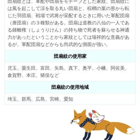
団扇紋とは、軍配や団扇をモチーフとした家紋。団扇紋に
は風を起こして涼を取る丸い団扇と、棕櫚の葉の形から転
じた羽団扇、戦場で武将が采配するときに用いた軍配団扇
（唐団扇）の３種類がある。団扇は道教の八仙の一人であ
る鍾離権（しょうりけん）の持ち物で死者を蘇らせる神通
力があったということから家紋としては瑞祥的な意義があ
るが、軍配団扇などからも尚武的な側面が強い。
団扇紋の使用家
児玉、粟生田、富田、矢島、真下、奥平、小幡、阿佐美、
倉賀野、本庄、猪俣など
団扇紋の使用地域
埼玉、群馬、広島、宮崎、愛知