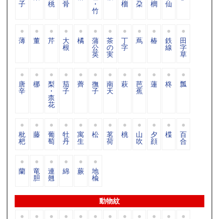
子
桃
骨
・
榴
朶
櫚
仙
竹
薄
董
芹
大
橘
蒲
茶
丁
蔦
椿
鉄
田
根
公
の
字
線
字
英
実
草
唐
梛
梨
茄
薺
撫
南
萩
芭
蓮
柊
瓢
辛
・
子
子
天
蕉
柰
花
枇
藤
葡
牡
寓
松
茗
桃
山
夕
楪
百
杷
萄
丹
生
荷
吹
顔
合
蘭
竜
連
綿
蕨
地
胆
翹
楡
動物紋