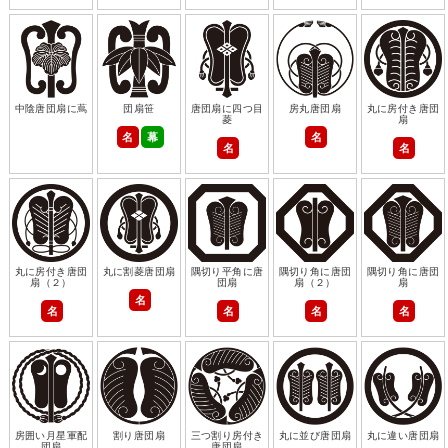
中陰唐団扇に蔦
団扇笹
唐団扇に四つ目
房丸唐団扇
丸に房付き唐団
菱
扇
名
幕
名
名
名
丸に房付き唐団
丸に割菱唐団扇
隅切り平角に唐
隅切り角に唐団
隅切り角に唐団
扇（２）
団扇
扇（２）
扇
名
名
名
名
名
房囲い月星軍配
割り唐団扇
三つ割り房付き
丸に並び唐団扇
丸に違い唐団扇
団扇
唐団扇