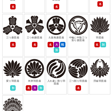
名
名
名
三つ唐団扇
三つ剣唐団扇
久留島唐団扇
中輪に中陰三つ
羽団扇
割り唐団扇
名
名
名
大
戦
名
別
別
変り羽団扇
米津羽団扇
入れ違い割り羽
三つ割り羽団扇
浮線羽団扇
団扇
別
名
大
別
名