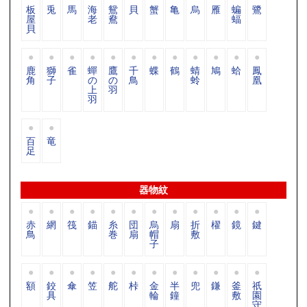
板
兎
馬
海
鴛
貝
蟹
亀
烏
雁
蝙
鷺
屋
老
鴦
蝠
貝
鹿
獅
雀
蟬
鷹
千
蝶
鶴
蜻
鳩
蛤
鳳
角
子
の
の
鳥
蛉
凰
上
羽
羽
百
竜
足
器物紋
赤
網
筏
錨
糸
団
烏
扇
折
櫂
鏡
鍵
鳥
巻
扇
帽
敷
子
額
鉸
傘
笠
舵
桛
金
半
兜
鎌
釜
祇
具
輪
鐘
敷
園
守