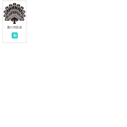
鷹の羽団扇
別