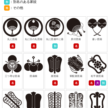
：別名のある家紋
別
：その他
他
丸に団扇
丸に日の丸団扇
丸に団扇中に葵
房付団扇
違い団扇
名
名
別
名
三つ寄せ団扇
団扇桐
唐団扇
軍配唐団扇
松平唐団扇
名
名
名
名
大
別