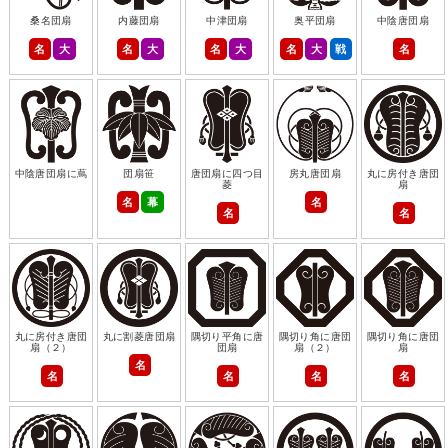
桑名団扇
内藤団扇
中津団扇
奥平団扇
中陰唐団扇
名
大
名
大
名
大
名
大
戦
名
中陰唐団扇に蔦
団扇笹
唐団扇に四つ目
房丸唐団扇
丸に房付き唐団
菱
扇
名
幕
名
名
名
丸に房付き唐団
丸に割菱唐団扇
隅切り平角に唐
隅切り角に唐団
隅切り角に唐団
扇（２）
団扇
扇（２）
扇
名
名
名
名
名