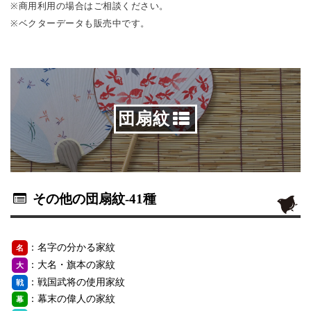
※商用利用の場合はご相談ください。
※ベクターデータも販売中です。
団扇紋
その他の団扇紋
-41種
：名字の分かる家紋
名
：大名・旗本の家紋
大
：戦国武将の使用家紋
戦
：幕末の偉人の家紋
幕