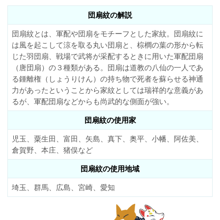
団扇紋の解説
団扇紋とは、軍配や団扇をモチーフとした家紋。団扇紋に
は風を起こして涼を取る丸い団扇と、棕櫚の葉の形から転
じた羽団扇、戦場で武将が采配するときに用いた軍配団扇
（唐団扇）の３種類がある。団扇は道教の八仙の一人であ
る鍾離権（しょうりけん）の持ち物で死者を蘇らせる神通
力があったということから家紋としては瑞祥的な意義があ
るが、軍配団扇などからも尚武的な側面が強い。
団扇紋の使用家
児玉、粟生田、富田、矢島、真下、奥平、小幡、阿佐美、
倉賀野、本庄、猪俣など
団扇紋の使用地域
埼玉、群馬、広島、宮崎、愛知