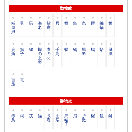
動物紋
板
兎
馬
海
鴛
貝
蟹
亀
烏
雁
蝙
鷺
屋
老
鴦
蝠
貝
鹿
獅
雀
蟬
鷹
千
蝶
鶴
蜻
鳩
蛤
鳳
角
子
の
の
鳥
蛉
凰
上
羽
羽
百
竜
足
器物紋
赤
網
筏
錨
糸
団
烏
扇
折
櫂
鏡
鍵
鳥
巻
扇
帽
敷
子