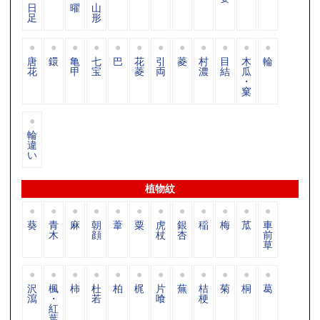
日
曜
山
足
形
唐
鐶
亀
七
巴
花
引
菱
村
目
木
輪
花
甲
宝
菱
両
濃
結
瓜
・
窠
輪
違
い
植物紋
葵
青
麻
朝
葦
粟
虎
銀
稲
梅
苽
車
木
顔
杖
杏
前
草
沢
楓
柿
杜
柏
梶
片
蕪
桔
菊
桐
葛
瀉
・
若
喰
梗
紅
葉