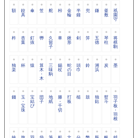
額
鉸
傘
笠
舵
桛
金
半
兜
鎌
釜
祇
具
輪
鐘
敷
園
守
杵
杏
釘
轡
久
車
鍬
剣
笄
五
琴
将
葉
抜
留
形
德
柱
棋
子
駒
独
杯
猿
算
三
錫
蛇
頭
鈴
洲
炭
墨
楽
木
味
杖
の
巾
浜
・
駒
目
木
錢
玉
宝
団
地
滕
打
槌
鼓
独
熨
羽
・
結
子
紙
・
板
鈷
斗
子
宝
び
千
板
珠
切
・
羽
根
鋏
旗
羽
袋
筆
船
文
分
幣
瓶
帆
鉞