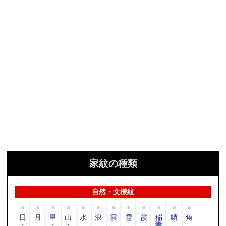
家紋の種類
自然・文様紋
日
月
星
山
水
浪
雲
雪
霞
稲
鱗
角
・
・
・
妻