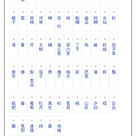
栀
栗
胡
河
榊
笹
桜
柘
歯
棕
水
杉
子
桃
骨
・
榴
朶
櫚
仙
竹
薄
董
芹
大
橘
蒲
茶
丁
蔦
椿
鉄
田
根
公
の
字
線
字
英
実
草
唐
梛
梨
茄
薺
撫
南
萩
芭
蓮
柊
瓢
辛
・
子
子
天
蕉
柰
花
枇
藤
葡
牡
寓
松
茗
桃
山
夕
楪
百
杷
萄
丹
生
荷
吹
顔
合
蘭
竜
連
綿
蕨
地
胆
翹
楡