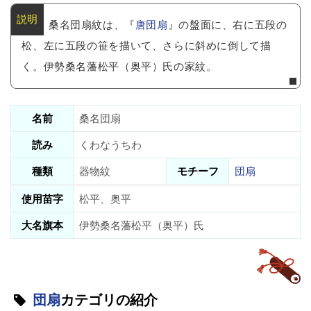
桑名団扇紋は、『
唐団扇
』の盤面に、右に五段の
松、左に五段の笹を描いて、さらに斜めに倒して描
く。伊勢桑名藩松平（奥平）氏の家紋。
名前
桑名団扇
読み
くわなうちわ
種類
器物紋
モチーフ
団扇
使用苗字
松平、奥平
大名旗本
伊勢桑名藩松平（奥平）氏
団扇
カテゴリの紹介