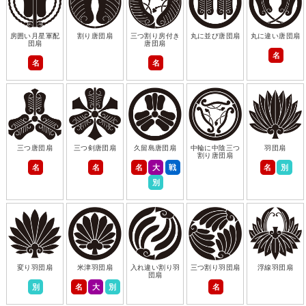
房囲い月星軍配
割り唐団扇
三つ割り房付き
丸に並び唐団扇
丸に違い唐団扇
団扇
唐団扇
名
名
名
三つ唐団扇
三つ剣唐団扇
久留島唐団扇
中輪に中陰三つ
羽団扇
割り唐団扇
名
名
名
大
戦
名
別
別
変り羽団扇
米津羽団扇
入れ違い割り羽
三つ割り羽団扇
浮線羽団扇
団扇
別
名
大
別
名