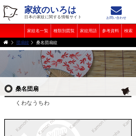
家紋のいろは
日本の家紋に関する情報サイト
お問い合わせ
家紋名一覧
種類別図覧
家紋用語
参考資料
検索
団扇紋
桑名団扇紋
桑名団扇
くわなうちわ