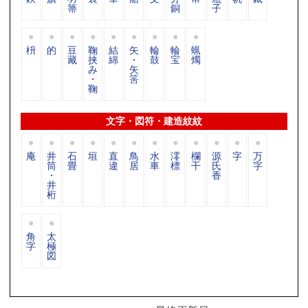
箒
銅
子
枡
的
豆
鞠
結
矢
輪
輪
蝋
藏
挟
綿
・
鼓
宝
燭
み
矢
・
筈
鞠
文字・図符・建造紋紋
庵
井
石
垣
直
鳥
水
澪
欄
源
字
万
筒
畳
違
居
車
標
干
氏
字
・
香
井
桁
角
太
字
極
図