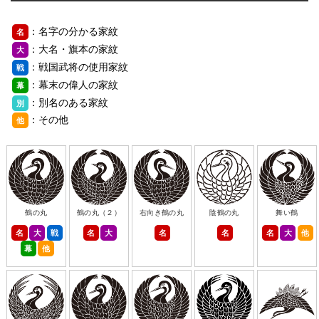
：名字の分かる家紋
名
：大名・旗本の家紋
大
：戦国武将の使用家紋
戦
：幕末の偉人の家紋
幕
：別名のある家紋
別
：その他
他
鶴の丸
鶴の丸（２）
右向き鶴の丸
陰鶴の丸
舞い鶴
名
大
戦
名
大
名
名
名
大
他
幕
他