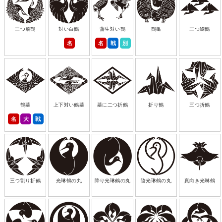
三つ飛鶴
対い白鶴
蒲生対い鶴
鶴亀
三つ鱗鶴
名
名
戦
別
鶴菱
上下対い鶴菱
菱に二つ折鶴
折り鶴
三つ折鶴
名
大
戦
三つ割り折鶴
光琳鶴の丸
降り光琳鶴の丸
陰光琳鶴の丸
真向き光琳鶴