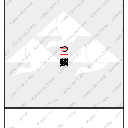
三つ
鱗鶴