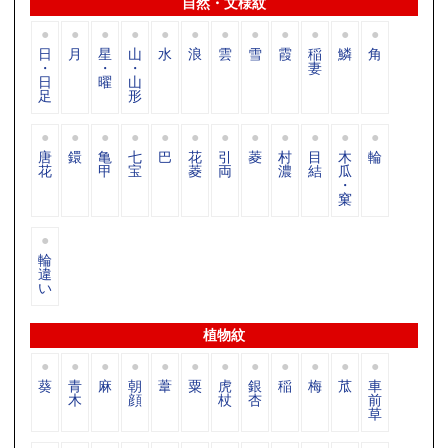
自然・文様紋
日
月
星
山
水
浪
雲
雪
霞
稲
鱗
角
・
・
・
妻
日
曜
山
足
形
唐
鐶
亀
七
巴
花
引
菱
村
目
木
輪
花
甲
宝
菱
両
濃
結
瓜
・
窠
輪
違
い
植物紋
葵
青
麻
朝
葦
粟
虎
銀
稲
梅
苽
車
木
顔
杖
杏
前
草