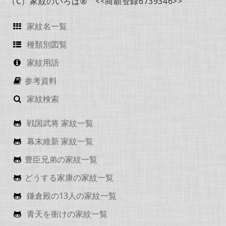
（C）家紋のいろは® <<商願登録6739346>>
家紋名一覧
種類別図覧
家紋用語
参考資料
家紋検索
戦国武将 家紋一覧
幕末維新 家紋一覧
豊臣兄弟の家紋一覧
どうする家康の家紋一覧
鎌倉殿の13人の家紋一覧
青天を衝けの家紋一覧