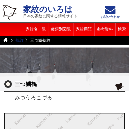
家紋のいろは
日本の家紋に関する情報サイト
お問い合わせ
家紋名一覧
種類別図覧
家紋用語
参考資料
検索
鶴紋
三つ鱗鶴紋
三つ鱗鶴
みつうろこづる