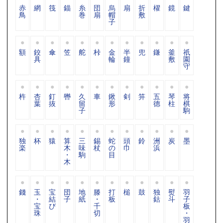
赤
網
筏
錨
糸
団
烏
扇
折
櫂
鏡
鍵
鳥
巻
扇
帽
敷
子
額
鉸
傘
笠
舵
桛
金
半
兜
鎌
釜
祇
具
輪
鐘
敷
園
守
杵
杏
釘
轡
久
車
鍬
剣
笄
五
琴
将
葉
抜
留
形
德
柱
棋
子
駒
独
杯
猿
算
三
錫
蛇
頭
鈴
洲
炭
墨
楽
木
味
杖
の
巾
浜
・
駒
目
木
錢
玉
宝
団
地
滕
打
槌
鼓
独
熨
羽
・
結
子
紙
・
板
鈷
斗
子
宝
び
千
板
珠
切
・
羽