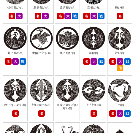
佐伯鶴の丸
鳥居鶴の丸
諏訪鶴の丸
森鶴の丸
飛び鶴
名
大
名
大
名
大
戦
名
大
戦
名
丸に鶴の丸
中輪に立ち鶴
丸に飛び鶴
南部鶴
対い鶴
名
大
戦
名
大
戦
名
大
戦
他
喰い合い対い鶴
対い鶴に若松
糸輪に喰い合い
上下対い鶴
三つ鶴
対い鶴
名
名
名
名
大
戦