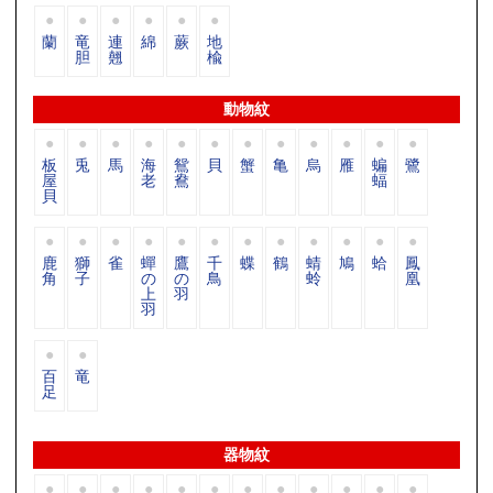
蘭
竜
連
綿
蕨
地
胆
翹
楡
動物紋
板
兎
馬
海
鴛
貝
蟹
亀
烏
雁
蝙
鷺
屋
老
鴦
蝠
貝
鹿
獅
雀
蟬
鷹
千
蝶
鶴
蜻
鳩
蛤
鳳
角
子
の
の
鳥
蛉
凰
上
羽
羽
百
竜
足
器物紋