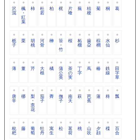
沢
楓
柿
杜
柏
梶
片
蕪
桔
菊
桐
葛
瀉
・
若
喰
梗
紅
葉
栀
栗
胡
河
榊
笹
桜
柘
歯
棕
水
杉
子
桃
骨
・
榴
朶
櫚
仙
竹
薄
董
芹
大
橘
蒲
茶
丁
蔦
椿
鉄
田
根
公
の
字
線
字
英
実
草
唐
梛
梨
茄
薺
撫
南
萩
芭
蓮
柊
瓢
辛
・
子
子
天
蕉
柰
花
枇
藤
葡
牡
寓
松
茗
桃
山
夕
楪
百
杷
萄
丹
生
荷
吹
顔
合