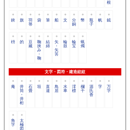
根
鋏
旗
羽
袋
筆
船
文
分
幣
瓶
帆
鉞
箒
銅
子
枡
的
豆
鞠
結
矢
輪
輪
蝋
藏
挟
綿
・
鼓
宝
燭
み
矢
・
筈
鞠
文字・図符・建造紋紋
庵
井
石
垣
直
鳥
水
澪
欄
源
字
万
筒
畳
違
居
車
標
干
氏
字
・
香
井
桁
角
太
字
極
図