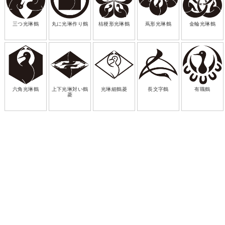
三つ光琳鶴
丸に光琳作り鶴
桔梗形光琳鶴
蔦形光琳鶴
金輪光琳鶴
六角光琳鶴
上下光琳対い鶴
光琳細鶴菱
長文字鶴
有職鶴
菱