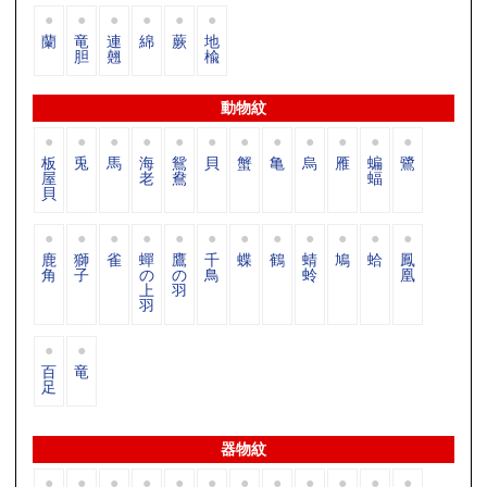
蘭
竜
連
綿
蕨
地
胆
翹
楡
動物紋
板
兎
馬
海
鴛
貝
蟹
亀
烏
雁
蝙
鷺
屋
老
鴦
蝠
貝
鹿
獅
雀
蟬
鷹
千
蝶
鶴
蜻
鳩
蛤
鳳
角
子
の
の
鳥
蛉
凰
上
羽
羽
百
竜
足
器物紋