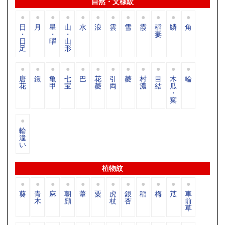
自然・文様紋
日
月
星
山
水
浪
雲
雪
霞
稲
鱗
角
・
・
・
妻
日
曜
山
足
形
唐
鐶
亀
七
巴
花
引
菱
村
目
木
輪
花
甲
宝
菱
両
濃
結
瓜
・
窠
輪
違
い
植物紋
葵
青
麻
朝
葦
粟
虎
銀
稲
梅
苽
車
木
顔
杖
杏
前
草