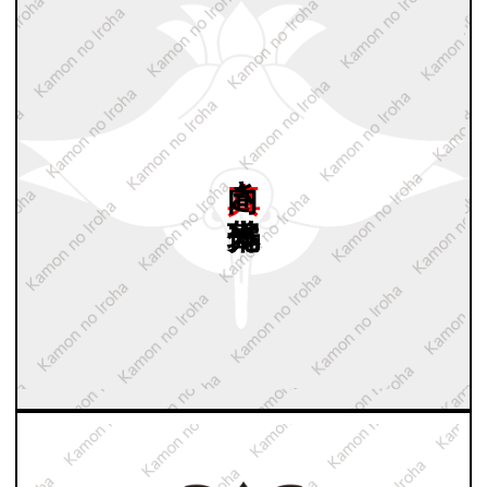
真向き
光琳鶴