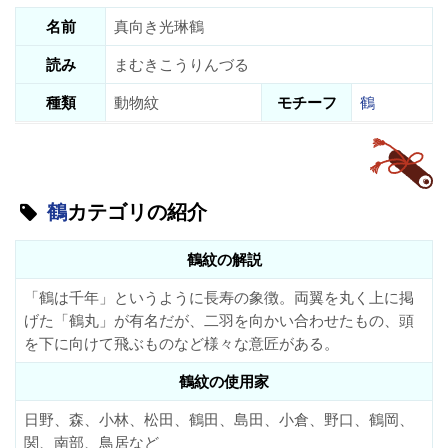
名前
真向き光琳鶴
読み
まむきこうりんづる
種類
動物紋
モチーフ
鶴
鶴
カテゴリの紹介
鶴紋の解説
「鶴は千年」というように長寿の象徴。両翼を丸く上に掲
げた「鶴丸」が有名だが、二羽を向かい合わせたもの、頭
を下に向けて飛ぶものなど様々な意匠がある。
鶴紋の使用家
日野、森、小林、松田、鶴田、島田、小倉、野口、鶴岡、
関、南部、鳥居など