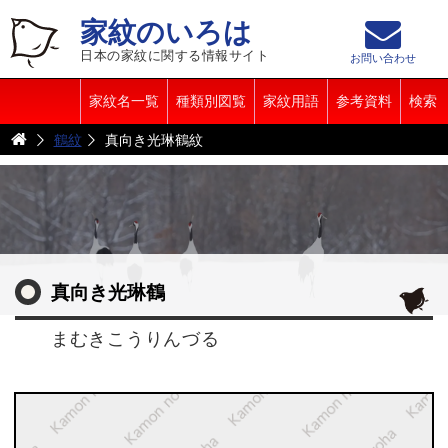
家紋のいろは
日本の家紋に関する情報サイト
お問い合わせ
家紋名一覧
種類別図覧
家紋用語
参考資料
検索
鶴紋
真向き光琳鶴紋
真向き光琳鶴
まむきこうりんづる