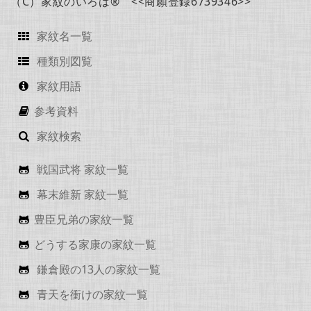
（C）家紋のいろは® <<商願登録6739346>>
家紋名一覧
種類別図覧
家紋用語
参考資料
家紋検索
戦国武将 家紋一覧
幕末維新 家紋一覧
豊臣兄弟の家紋一覧
どうする家康の家紋一覧
鎌倉殿の13人の家紋一覧
青天を衝けの家紋一覧