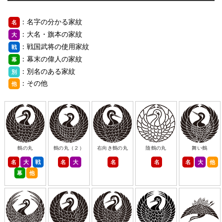
：名字の分かる家紋
名
：大名・旗本の家紋
大
：戦国武将の使用家紋
戦
：幕末の偉人の家紋
幕
：別名のある家紋
別
：その他
他
鶴の丸
鶴の丸（２）
右向き鶴の丸
陰鶴の丸
舞い鶴
名
大
戦
名
大
名
名
名
大
他
幕
他