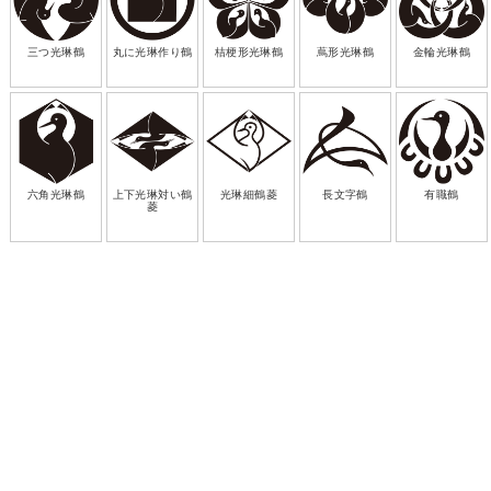
三つ光琳鶴
丸に光琳作り鶴
桔梗形光琳鶴
蔦形光琳鶴
金輪光琳鶴
六角光琳鶴
上下光琳対い鶴
光琳細鶴菱
長文字鶴
有職鶴
菱