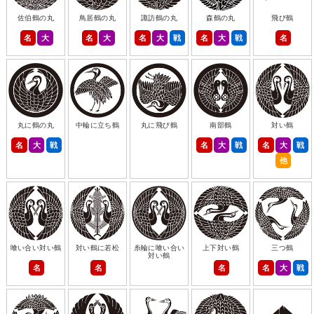
佐伯鶴の丸
鳥居鶴の丸
諏訪鶴の丸
森鶴の丸
飛び鶴
名
大
名
大
名
大
戦
名
大
戦
名
丸に鶴の丸
中輪に立ち鶴
丸に飛び鶴
南部鶴
対い鶴
名
大
戦
名
大
戦
名
大
戦
他
喰い合い対い鶴
対い鶴に若松
糸輪に喰い合い
上下対い鶴
三つ鶴
対い鶴
名
名
名
名
大
戦