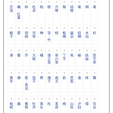
沢
楓
柿
杜
柏
梶
片
蕪
桔
菊
桐
葛
瀉
・
若
喰
梗
紅
葉
栀
栗
胡
河
榊
笹
桜
柘
歯
棕
水
杉
子
桃
骨
・
榴
朶
櫚
仙
竹
薄
董
芹
大
橘
蒲
茶
丁
蔦
椿
鉄
田
根
公
の
字
線
字
英
実
草
唐
梛
梨
茄
薺
撫
南
萩
芭
蓮
柊
瓢
辛
・
子
子
天
蕉
柰
花
枇
藤
葡
牡
寓
松
茗
桃
山
夕
楪
百
杷
萄
丹
生
荷
吹
顔
合