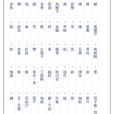
赤
網
筏
錨
糸
団
烏
扇
折
櫂
鏡
鍵
鳥
巻
扇
帽
敷
子
額
鉸
傘
笠
舵
桛
金
半
兜
鎌
釜
祇
具
輪
鐘
敷
園
守
杵
杏
釘
轡
久
車
鍬
剣
笄
五
琴
将
葉
抜
留
形
德
柱
棋
子
駒
独
杯
猿
算
三
錫
蛇
頭
鈴
洲
炭
墨
楽
木
味
杖
の
巾
浜
・
駒
目
木
錢
玉
宝
団
地
滕
打
槌
鼓
独
熨
羽
・
結
子
紙
・
板
鈷
斗
子
宝
び
千
板
珠
切
・
羽