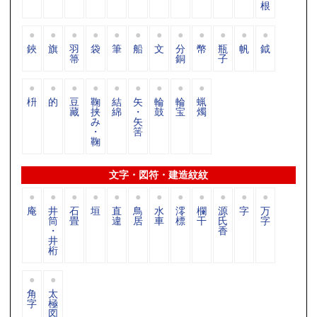
根
鋏
旗
羽
袋
筆
船
文
分
幣
瓶
帆
鉞
箒
銅
子
枡
的
豆
鞠
結
矢
輪
輪
蝋
藏
挟
綿
・
鼓
宝
燭
み
矢
・
筈
鞠
文字・図符・建造紋紋
庵
井
石
垣
直
鳥
水
澪
欄
源
字
万
筒
畳
違
居
車
標
干
氏
字
・
香
井
桁
角
太
字
極
図