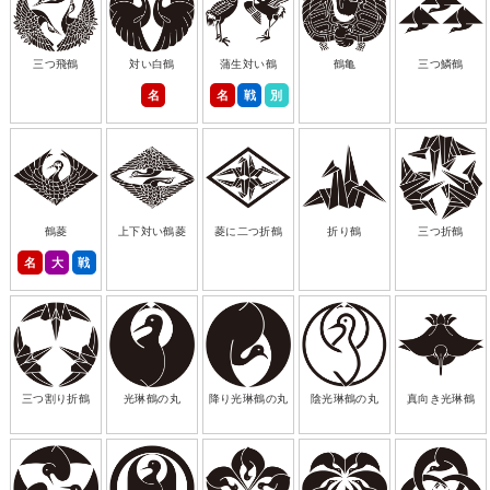
三つ飛鶴
対い白鶴
蒲生対い鶴
鶴亀
三つ鱗鶴
名
名
戦
別
鶴菱
上下対い鶴菱
菱に二つ折鶴
折り鶴
三つ折鶴
名
大
戦
三つ割り折鶴
光琳鶴の丸
降り光琳鶴の丸
陰光琳鶴の丸
真向き光琳鶴