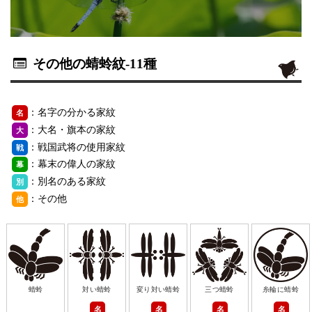
その他の蜻蛉紋
-11種
：名字の分かる家紋
名
：大名・旗本の家紋
大
：戦国武将の使用家紋
戦
：幕末の偉人の家紋
幕
：別名のある家紋
別
：その他
他
蜻蛉
対い蜻蛉
変り対い蜻蛉
三つ蜻蛉
糸輪に蜻蛉
名
名
名
名