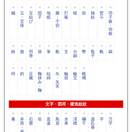
錢
玉
宝
団
地
滕
打
槌
鼓
独
熨
羽
・
結
子
紙
・
板
鈷
斗
子
宝
び
千
板
珠
切
・
羽
根
鋏
旗
羽
袋
筆
船
文
分
幣
瓶
帆
鉞
箒
銅
子
枡
的
豆
鞠
結
矢
輪
輪
蝋
藏
挟
綿
・
鼓
宝
燭
み
矢
・
筈
鞠
文字・図符・建造紋紋
庵
井
石
垣
直
鳥
水
澪
欄
源
字
万
筒
畳
違
居
車
標
干
氏
字
・
香
井