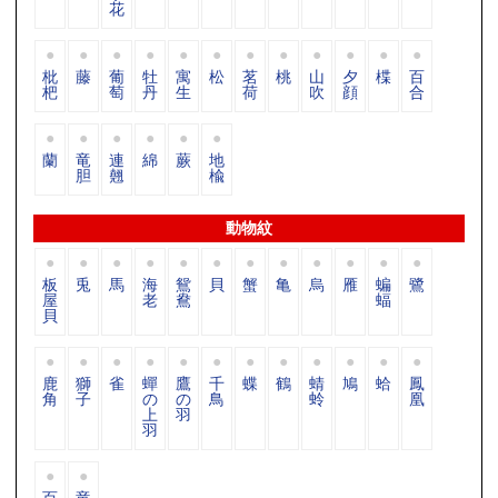
花
枇
藤
葡
牡
寓
松
茗
桃
山
夕
楪
百
杷
萄
丹
生
荷
吹
顔
合
蘭
竜
連
綿
蕨
地
胆
翹
楡
動物紋
板
兎
馬
海
鴛
貝
蟹
亀
烏
雁
蝙
鷺
屋
老
鴦
蝠
貝
鹿
獅
雀
蟬
鷹
千
蝶
鶴
蜻
鳩
蛤
鳳
角
子
の
の
鳥
蛉
凰
上
羽
羽
百
竜