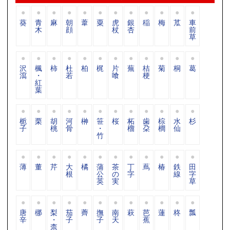
葵
青
麻
朝
葦
粟
虎
銀
稲
梅
苽
車
木
顔
杖
杏
前
草
沢
楓
柿
杜
柏
梶
片
蕪
桔
菊
桐
葛
瀉
・
若
喰
梗
紅
葉
栀
栗
胡
河
榊
笹
桜
柘
歯
棕
水
杉
子
桃
骨
・
榴
朶
櫚
仙
竹
薄
董
芹
大
橘
蒲
茶
丁
蔦
椿
鉄
田
根
公
の
字
線
字
英
実
草
唐
梛
梨
茄
薺
撫
南
萩
芭
蓮
柊
瓢
辛
・
子
子
天
蕉
柰