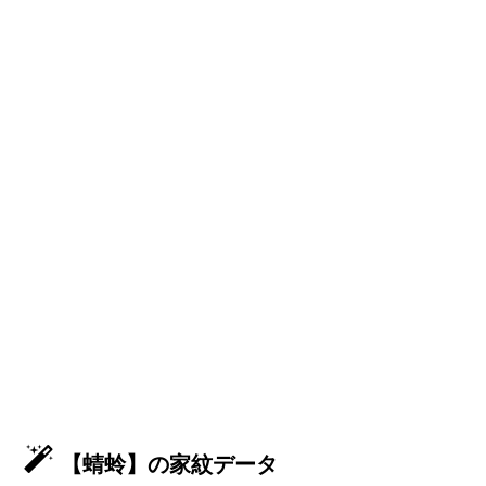
【蜻蛉】の家紋データ