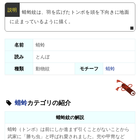
蜻蛉紋は、羽を広げたトンボを頭を下向きに地面
に止まっているように描く。
名前
蜻蛉
読み
とんぼ
種類
動物紋
モチーフ
蜻蛉
蜻蛉
カテゴリの紹介
蜻蛉紋の解説
蜻蛉（トンボ）は前にしか進まず引くことがないことから
武家に「勝ち虫」と呼ばれ愛されました。兜や甲冑など