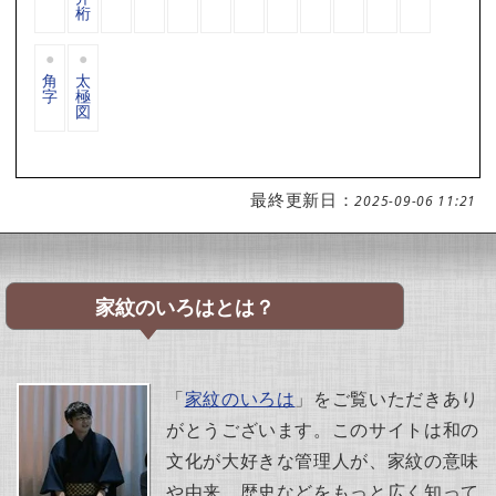
桁
角
太
字
極
図
最終更新日：
2025-09-06 11:21
家紋のいろはとは？
「
家紋のいろは
」をご覧いただきあり
がとうございます。このサイトは和の
文化が大好きな管理人が、家紋の意味
や由来、歴史などをもっと広く知って