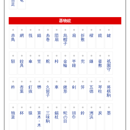
足
器物紋
赤
網
筏
錨
糸
団
烏
扇
折
櫂
鏡
鍵
鳥
巻
扇
帽
敷
子
額
鉸
傘
笠
舵
桛
金
半
兜
鎌
釜
祇
具
輪
鐘
敷
園
守
杵
杏
釘
轡
久
車
鍬
剣
笄
五
琴
将
葉
抜
留
形
德
柱
棋
子
駒
独
杯
猿
算
三
錫
蛇
頭
鈴
洲
炭
墨
楽
木
味
杖
の
巾
浜
・
駒
目
木