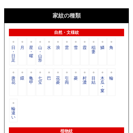
家紋の種類
自然・文様紋
日
月
星
山
水
浪
雲
雪
霞
稲
鱗
角
・
・
・
妻
日
曜
山
足
形
唐
鐶
亀
七
巴
花
引
菱
村
目
木
輪
花
甲
宝
菱
両
濃
結
瓜
・
窠
輪
違
い
植物紋