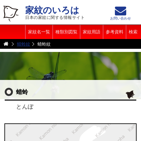
家紋のいろは
日本の家紋に関する情報サイト
お問い合わせ
家紋名一覧
種類別図覧
家紋用語
参考資料
検索
蜻蛉紋
蜻蛉紋
蜻蛉
とんぼ