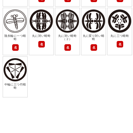
陰糸輪に一つ蜻
丸に対い蜻蛉
丸に対い蜻蛉
丸に変り対い蜻
丸に三つ蜻蛉
蛉
（２）
蛉
名
名
名
名
名
中輪に三つ竹蜻
蛉