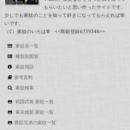
もらいたいと思い作ったサイトです。
少しでも家紋のことを知って好きになってもらえれば幸
いです。
（C）家紋のいろは® <<商願登録6739346>>
家紋名一覧
種類別図覧
家紋用語
参考資料
家紋検索
戦国武将 家紋一覧
幕末維新 家紋一覧
豊臣兄弟の家紋一覧