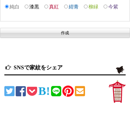
純白
漆黒
真紅
紺青
柳緑
今紫
SNSで家紋をシェア