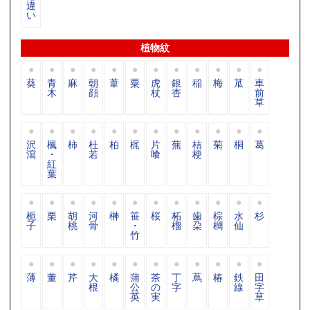
違
い
植物紋
葵
青
麻
朝
葦
粟
虎
銀
稲
梅
苽
車
木
顔
杖
杏
前
草
沢
楓
柿
杜
柏
梶
片
蕪
桔
菊
桐
葛
瀉
・
若
喰
梗
紅
葉
栀
栗
胡
河
榊
笹
桜
柘
歯
棕
水
杉
子
桃
骨
・
榴
朶
櫚
仙
竹
薄
董
芹
大
橘
蒲
茶
丁
蔦
椿
鉄
田
根
公
の
字
線
字
英
実
草