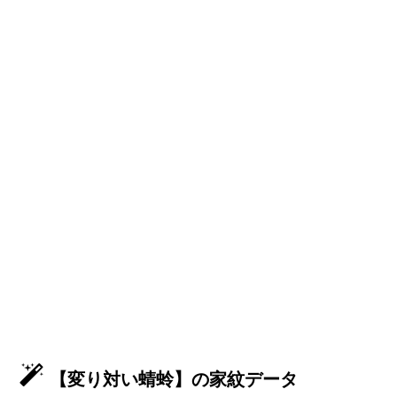
【変り対い蜻蛉】の家紋データ