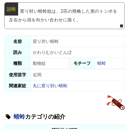
変り対い蜻蛉紋は、2匹の簡略した形のトンボを
左右から頭を向かい合わせに描く。
名前
変り対い蜻蛉
読み
かわりむかいとんぼ
種類
動物紋
モチーフ
蜻蛉
使用苗字
近岡
関連家紋
丸に変り対い蜻蛉
蜻蛉
カテゴリの紹介