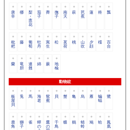
唐
梛
梨
茄
薺
撫
南
萩
芭
蓮
柊
瓢
辛
・
子
子
天
蕉
柰
花
枇
藤
葡
牡
寓
松
茗
桃
山
夕
楪
百
杷
萄
丹
生
荷
吹
顔
合
蘭
竜
連
綿
蕨
地
胆
翹
楡
動物紋
板
兎
馬
海
鴛
貝
蟹
亀
烏
雁
蝙
鷺
屋
老
鴦
蝠
貝
鹿
獅
雀
蟬
鷹
千
蝶
鶴
蜻
鳩
蛤
鳳
角
子
の
の
鳥
蛉
凰