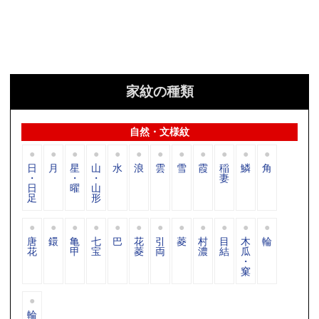
家紋の種類
自然・文様紋
日
月
星
山
水
浪
雲
雪
霞
稲
鱗
角
・
・
・
妻
日
曜
山
足
形
唐
鐶
亀
七
巴
花
引
菱
村
目
木
輪
花
甲
宝
菱
両
濃
結
瓜
・
窠
輪