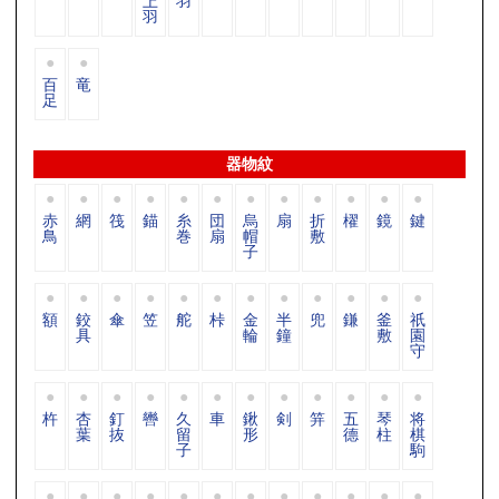
上
羽
羽
百
竜
足
器物紋
赤
網
筏
錨
糸
団
烏
扇
折
櫂
鏡
鍵
鳥
巻
扇
帽
敷
子
額
鉸
傘
笠
舵
桛
金
半
兜
鎌
釜
祇
具
輪
鐘
敷
園
守
杵
杏
釘
轡
久
車
鍬
剣
笄
五
琴
将
葉
抜
留
形
德
柱
棋
子
駒