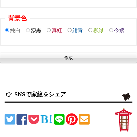
背景色
純白
漆黒
真紅
紺青
柳緑
今紫
SNSで家紋をシェア