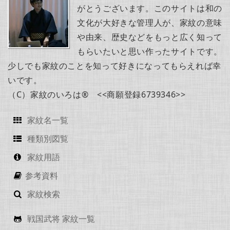
がとうございます。このサイトは和の
文化が大好きな管理人が、家紋の意味
や由来、歴史などをもっと広く知って
もらいたいと思い作ったサイトです。
少しでも家紋のことを知って好きになってもらえれば幸
いです。
（C）家紋のいろは® <<商願登録6739346>>
家紋名一覧
種類別図覧
家紋用語
参考資料
家紋検索
戦国武将 家紋一覧