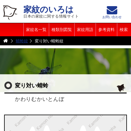
家紋のいろは
日本の家紋に関する情報サイト
お問い合わせ
家紋名一覧
種類別図覧
家紋用語
参考資料
検索
蜻蛉紋
変り対い蜻蛉紋
変り対い蜻蛉
かわりむかいとんぼ