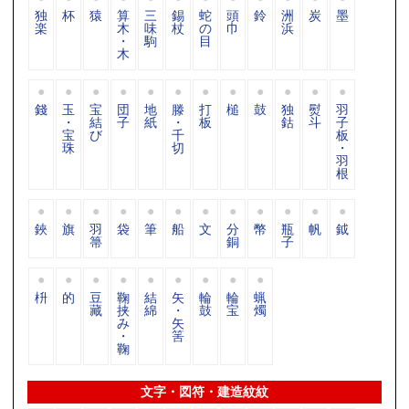
独
杯
猿
算
三
錫
蛇
頭
鈴
洲
炭
墨
楽
木
味
杖
の
巾
浜
・
駒
目
木
錢
玉
宝
団
地
滕
打
槌
鼓
独
熨
羽
・
結
子
紙
・
板
鈷
斗
子
宝
び
千
板
珠
切
・
羽
根
鋏
旗
羽
袋
筆
船
文
分
幣
瓶
帆
鉞
箒
銅
子
枡
的
豆
鞠
結
矢
輪
輪
蝋
藏
挟
綿
・
鼓
宝
燭
み
矢
・
筈
鞠
文字・図符・建造紋紋