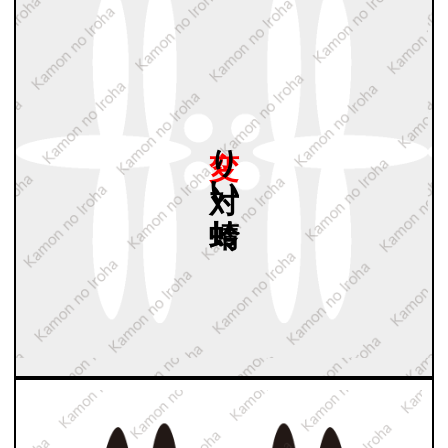
変り
対い
蜻蛉