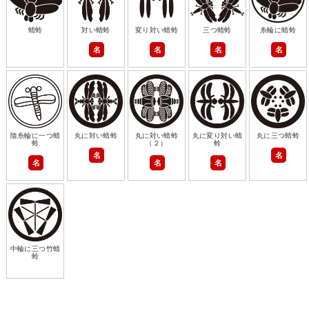
蜻蛉
対い蜻蛉
変り対い蜻蛉
三つ蜻蛉
糸輪に蜻蛉
名
名
名
名
陰糸輪に一つ蜻
丸に対い蜻蛉
丸に対い蜻蛉
丸に変り対い蜻
丸に三つ蜻蛉
蛉
（２）
蛉
名
名
名
名
名
中輪に三つ竹蜻
蛉