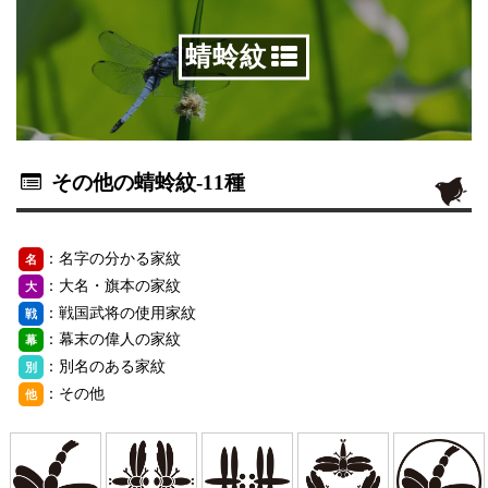
蜻蛉紋
その他の蜻蛉紋
-11種
：名字の分かる家紋
名
：大名・旗本の家紋
大
：戦国武将の使用家紋
戦
：幕末の偉人の家紋
幕
：別名のある家紋
別
：その他
他