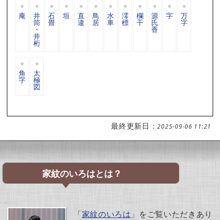
庵
井
石
垣
直
鳥
水
澪
欄
源
字
万
筒
畳
違
居
車
標
干
氏
字
・
香
井
桁
角
太
字
極
図
最終更新日：
2025-09-06 11:21
家紋のいろはとは？
「
家紋のいろは
」をご覧いただきあり