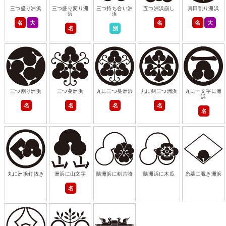
三つ盛り洲浜
三つ盛り変り洲
三つ持ち合い洲
五つ洲浜崩し
真田割り洲浜
浜
浜
名
大
名
名
大
名
別
三つ割り洲浜
三つ蔓洲浜
丸に三つ蔓洲浜
丸に剣三つ洲浜
丸に一文字に洲
浜
名
名
名
名
名
丸に洲浜釘抜き
洲浜に山文字
陰洲浜に剣片喰
陰洲浜に木瓜
糸菱に覗き洲浜
名