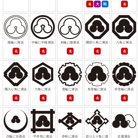
名
大
戦
名
陰輪に洲浜
中輪に中陰洲浜
糸輪に陰洲浜
隅切り角に洲浜
八角に洲浜
名
名
名
名
名
隅入り角に洲浜
六角に洲浜
雪輪に洲浜
糸雪輪に洲浜
外雪輪に洲浜
名
名
名
名
名
月輪に豆洲浜
平井筒に洲浜
井桁に洲浜
折り入り角に洲
比翼洲浜