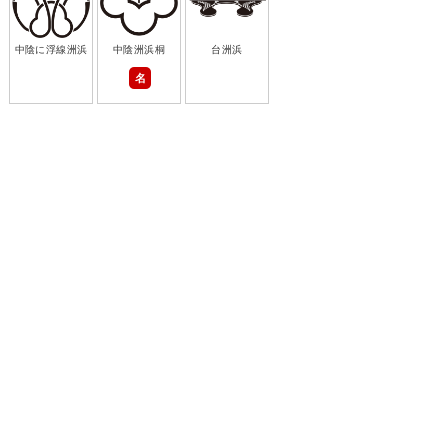
中陰に浮線洲浜
中陰洲浜桐
台洲浜
名