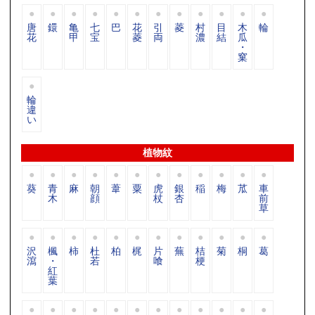
唐
鐶
亀
七
巴
花
引
菱
村
目
木
輪
花
甲
宝
菱
両
濃
結
瓜
・
窠
輪
違
い
植物紋
葵
青
麻
朝
葦
粟
虎
銀
稲
梅
苽
車
木
顔
杖
杏
前
草
沢
楓
柿
杜
柏
梶
片
蕪
桔
菊
桐
葛
瀉
・
若
喰
梗
紅
葉