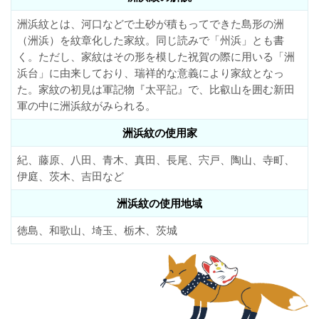
洲浜紋とは、河口などで土砂が積もってできた島形の洲
（洲浜）を紋章化した家紋。同じ読みで「州浜」とも書
く。ただし、家紋はその形を模した祝賀の際に用いる「洲
浜台」に由来しており、瑞祥的な意義により家紋となっ
た。家紋の初見は軍記物『太平記』で、比叡山を囲む新田
軍の中に洲浜紋がみられる。
洲浜紋の使用家
紀、藤原、八田、青木、真田、長尾、宍戸、陶山、寺町、
伊庭、茨木、吉田など
洲浜紋の使用地域
徳島、和歌山、埼玉、栃木、茨城