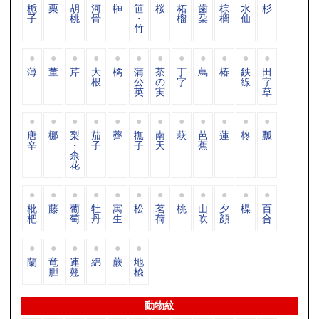
栀
栗
胡
河
榊
笹
桜
柘
歯
棕
水
杉
子
桃
骨
・
榴
朶
櫚
仙
竹
薄
董
芹
大
橘
蒲
茶
丁
蔦
椿
鉄
田
根
公
の
字
線
字
英
実
草
唐
梛
梨
茄
薺
撫
南
萩
芭
蓮
柊
瓢
辛
・
子
子
天
蕉
柰
花
枇
藤
葡
牡
寓
松
茗
桃
山
夕
楪
百
杷
萄
丹
生
荷
吹
顔
合
蘭
竜
連
綿
蕨
地
胆
翹
楡
動物紋