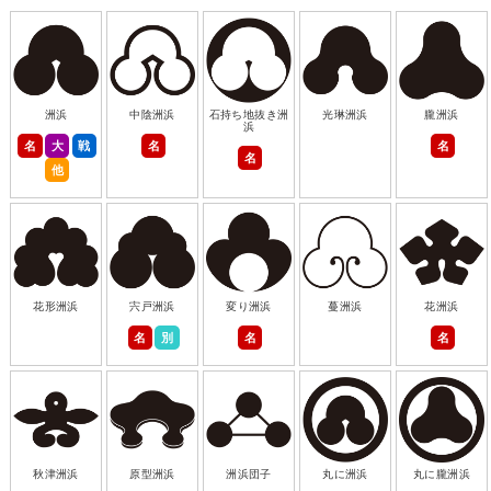
洲浜
中陰洲浜
石持ち地抜き洲
光琳洲浜
朧洲浜
浜
名
大
戦
名
名
名
他
花形洲浜
宍戸洲浜
変り洲浜
蔓洲浜
花洲浜
名
別
名
名
秋津洲浜
原型洲浜
洲浜団子
丸に洲浜
丸に朧洲浜