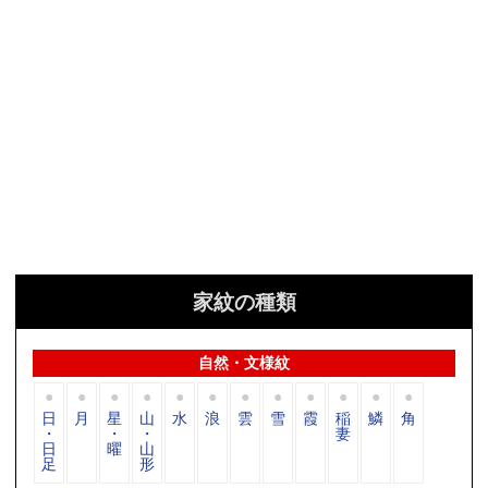
家紋の種類
自然・文様紋
日
月
星
山
水
浪
雲
雪
霞
稲
鱗
角
・
・
・
妻
日
曜
山
足
形