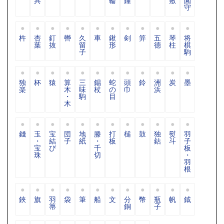
具
輪
鐘
敷
園
守
杵
杏
釘
轡
久
車
鍬
剣
笄
五
琴
将
葉
抜
留
形
德
柱
棋
子
駒
独
杯
猿
算
三
錫
蛇
頭
鈴
洲
炭
墨
楽
木
味
杖
の
巾
浜
・
駒
目
木
錢
玉
宝
団
地
滕
打
槌
鼓
独
熨
羽
・
結
子
紙
・
板
鈷
斗
子
宝
び
千
板
珠
切
・
羽
根
鋏
旗
羽
袋
筆
船
文
分
幣
瓶
帆
鉞
箒
銅
子