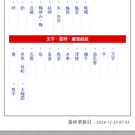
枡
的
豆
鞠
結
矢
輪
輪
蝋
藏
挟
綿
・
鼓
宝
燭
み
矢
・
筈
鞠
文字・図符・建造紋紋
庵
井
石
垣
直
鳥
水
澪
欄
源
字
万
筒
畳
違
居
車
標
干
氏
字
・
香
井
桁
角
太
字
極
図
最終更新日：
2024-12-29 07:53