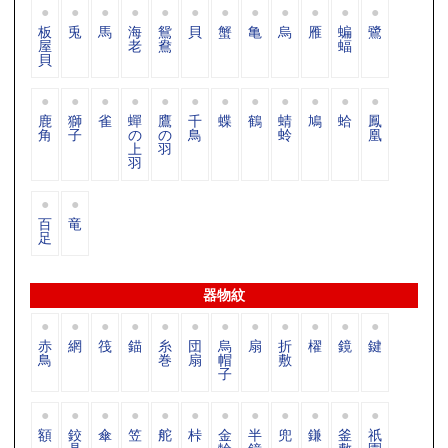
板
兎
馬
海
鴛
貝
蟹
亀
烏
雁
蝙
鷺
屋
老
鴦
蝠
貝
鹿
獅
雀
蟬
鷹
千
蝶
鶴
蜻
鳩
蛤
鳳
角
子
の
の
鳥
蛉
凰
上
羽
羽
百
竜
足
器物紋
赤
網
筏
錨
糸
団
烏
扇
折
櫂
鏡
鍵
鳥
巻
扇
帽
敷
子
額
鉸
傘
笠
舵
桛
金
半
兜
鎌
釜
祇