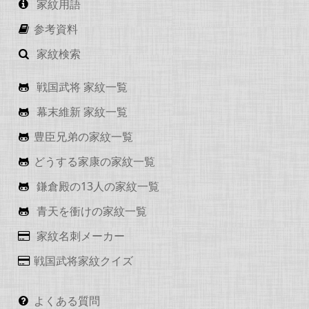
家紋用語
参考資料
家紋検索
戦国武将 家紋一覧
幕末維新 家紋一覧
豊臣兄弟の家紋一覧
どうする家康の家紋一覧
鎌倉殿の13人の家紋一覧
青天を衝けの家紋一覧
家紋名刺メーカー
戦国武将家紋クイズ
よくある質問