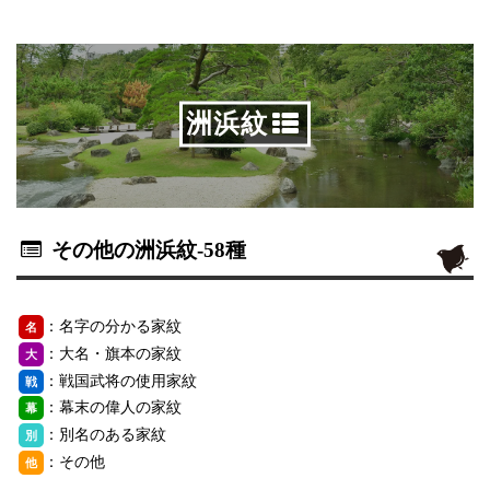
洲浜紋
その他の洲浜紋
-58種
：名字の分かる家紋
名
：大名・旗本の家紋
大
：戦国武将の使用家紋
戦
：幕末の偉人の家紋
幕
：別名のある家紋
別
：その他
他