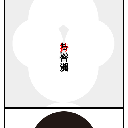
持ち
合い
洲浜