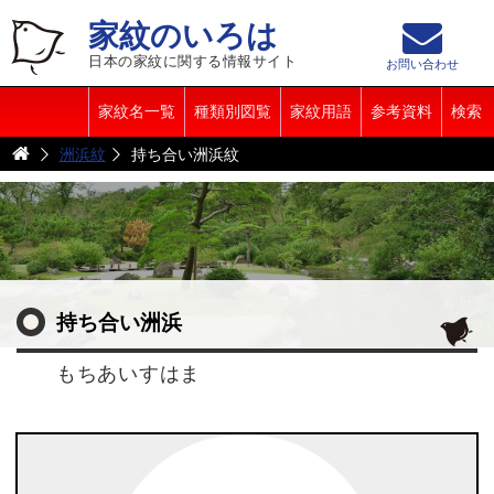
家紋のいろは
日本の家紋に関する情報サイト
お問い合わせ
家紋名一覧
種類別図覧
家紋用語
参考資料
検索
洲浜紋
持ち合い洲浜紋
持ち合い洲浜
もちあいすはま