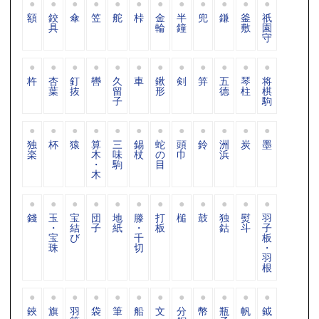
額
鉸
傘
笠
舵
桛
金
半
兜
鎌
釜
祇
具
輪
鐘
敷
園
守
杵
杏
釘
轡
久
車
鍬
剣
笄
五
琴
将
葉
抜
留
形
德
柱
棋
子
駒
独
杯
猿
算
三
錫
蛇
頭
鈴
洲
炭
墨
楽
木
味
杖
の
巾
浜
・
駒
目
木
錢
玉
宝
団
地
滕
打
槌
鼓
独
熨
羽
・
結
子
紙
・
板
鈷
斗
子
宝
び
千
板
珠
切
・
羽
根
鋏
旗
羽
袋
筆
船
文
分
幣
瓶
帆
鉞