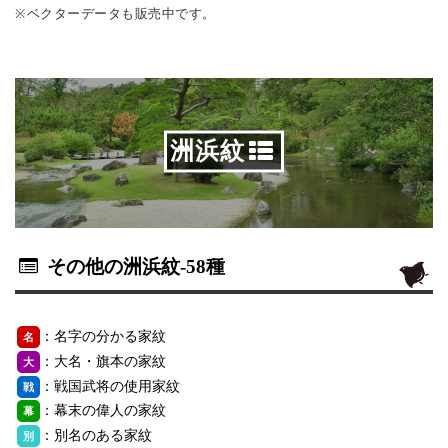
※ベクターデータも販売中です。
洲浜紋
その他の洲浜紋
-58種
：名字の分かる家紋
名
：大名・旗本の家紋
大
：戦国武将の使用家紋
戦
：幕末の偉人の家紋
幕
：別名のある家紋
別