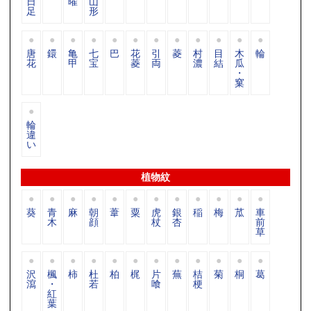
日
曜
山
足
形
唐
鐶
亀
七
巴
花
引
菱
村
目
木
輪
花
甲
宝
菱
両
濃
結
瓜
・
窠
輪
違
い
植物紋
葵
青
麻
朝
葦
粟
虎
銀
稲
梅
苽
車
木
顔
杖
杏
前
草
沢
楓
柿
杜
柏
梶
片
蕪
桔
菊
桐
葛
瀉
・
若
喰
梗
紅
葉