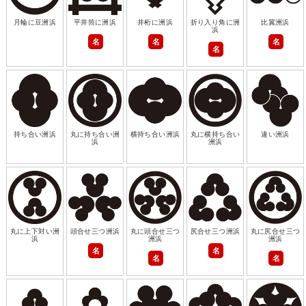
月輪に豆洲浜
平井筒に洲浜
井桁に洲浜
折り入り角に洲
比翼洲浜
浜
名
名
名
名
持ち合い洲浜
丸に持ち合い洲
横持ち合い洲浜
丸に横持ち合い
違い洲浜
浜
洲浜
丸に上下対い洲
頭合せ三つ洲浜
丸に頭合せ三つ
尻合せ三つ洲浜
丸に尻合せ三つ
浜
洲浜
洲浜
名
名
名
名