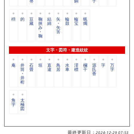
箒
銅
子
枡
的
豆
鞠
結
矢
輪
輪
蝋
藏
挟
綿
・
鼓
宝
燭
み
矢
・
筈
鞠
文字・図符・建造紋紋
庵
井
石
垣
直
鳥
水
澪
欄
源
字
万
筒
畳
違
居
車
標
干
氏
字
・
香
井
桁
角
太
字
極
図
最終更新日：
2024-12-29 07:53