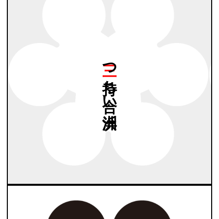
三つ
持ち
合い
洲浜