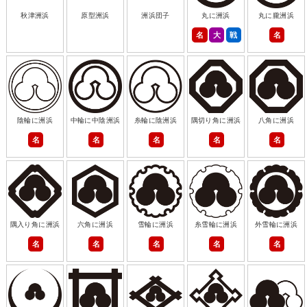
秋津洲浜
原型洲浜
洲浜団子
丸に洲浜
丸に朧洲浜
名
大
戦
名
陰輪に洲浜
中輪に中陰洲浜
糸輪に陰洲浜
隅切り角に洲浜
八角に洲浜
名
名
名
名
名
隅入り角に洲浜
六角に洲浜
雪輪に洲浜
糸雪輪に洲浜
外雪輪に洲浜
名
名
名
名
名