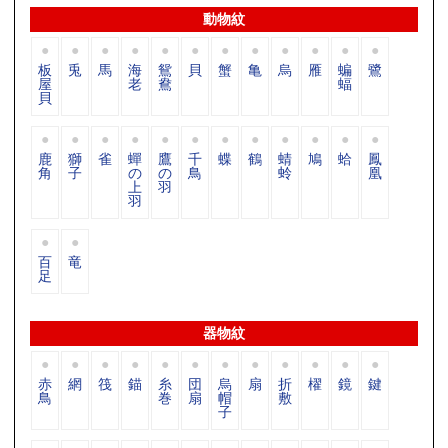
動物紋
板
兎
馬
海
鴛
貝
蟹
亀
烏
雁
蝙
鷺
屋
老
鴦
蝠
貝
鹿
獅
雀
蟬
鷹
千
蝶
鶴
蜻
鳩
蛤
鳳
角
子
の
の
鳥
蛉
凰
上
羽
羽
百
竜
足
器物紋
赤
網
筏
錨
糸
団
烏
扇
折
櫂
鏡
鍵
鳥
巻
扇
帽
敷
子