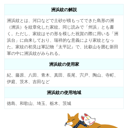
洲浜紋の解説
洲浜紋とは、河口などで土砂が積もってできた島形の洲
（洲浜）を紋章化した家紋。同じ読みで「州浜」とも書
く。ただし、家紋はその形を模した祝賀の際に用いる「洲
浜台」に由来しており、瑞祥的な意義により家紋となっ
た。家紋の初見は軍記物『太平記』で、比叡山を囲む新田
軍の中に洲浜紋がみられる。
洲浜紋の使用家
紀、藤原、八田、青木、真田、長尾、宍戸、陶山、寺町、
伊庭、茨木、吉田など
洲浜紋の使用地域
徳島、和歌山、埼玉、栃木、茨城