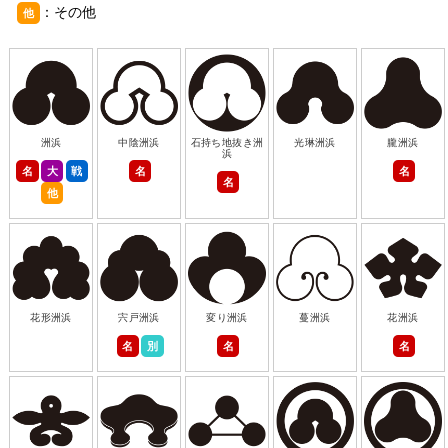
：その他
他
洲浜
中陰洲浜
石持ち地抜き洲
光琳洲浜
朧洲浜
浜
名
大
戦
名
名
名
他
花形洲浜
宍戸洲浜
変り洲浜
蔓洲浜
花洲浜
名
別
名
名