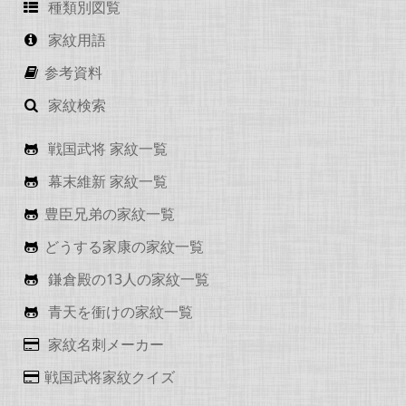
種類別図覧
家紋用語
参考資料
家紋検索
戦国武将 家紋一覧
幕末維新 家紋一覧
豊臣兄弟の家紋一覧
どうする家康の家紋一覧
鎌倉殿の13人の家紋一覧
青天を衝けの家紋一覧
家紋名刺メーカー
戦国武将家紋クイズ