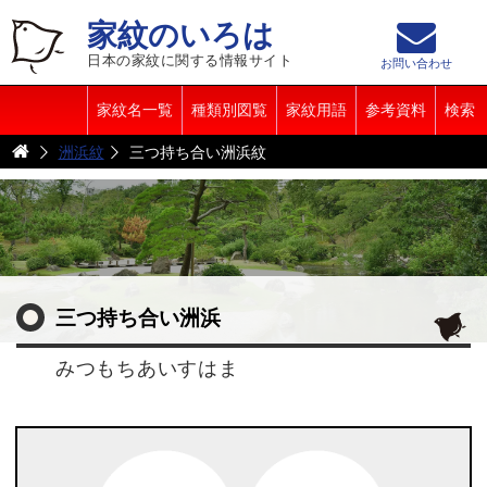
家紋のいろは
日本の家紋に関する情報サイト
お問い合わせ
家紋名一覧
種類別図覧
家紋用語
参考資料
検索
洲浜紋
三つ持ち合い洲浜紋
三つ持ち合い洲浜
みつもちあいすはま