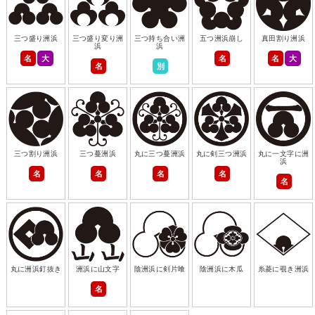
三つ盛り洲浜
三つ盛り変り洲
三つ持ち合い洲
五つ洲浜崩し
真田割り洲浜
浜
浜
名
大
名
名
大
名
別
三つ割り洲浜
三つ蔓洲浜
丸に三つ蔓洲浜
丸に剣三つ洲浜
丸に一文字に洲
浜
名
名
名
名
名
丸に洲浜釘抜き
洲浜に山文字
陰洲浜に剣片喰
陰洲浜に木瓜
糸菱に覗き洲浜
名