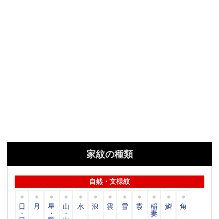
家紋の種類
自然・文様紋
日
月
星
山
水
浪
雲
雪
霞
稲
鱗
角
・
・
・
妻