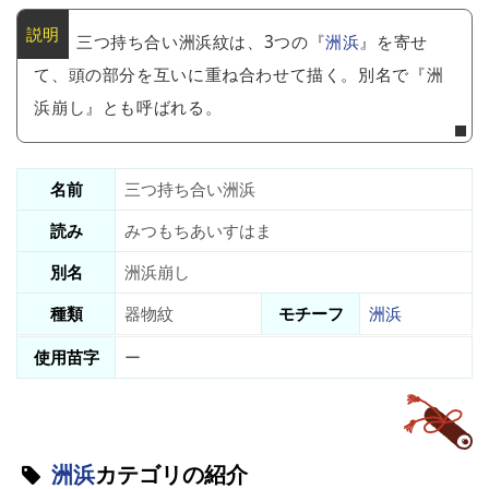
三つ持ち合い洲浜紋は、3つの『
洲浜
』を寄せ
て、頭の部分を互いに重ね合わせて描く。別名で『洲
浜崩し』とも呼ばれる。
名前
三つ持ち合い洲浜
読み
みつもちあいすはま
別名
洲浜崩し
種類
器物紋
モチーフ
洲浜
使用苗字
ー
洲浜
カテゴリの紹介