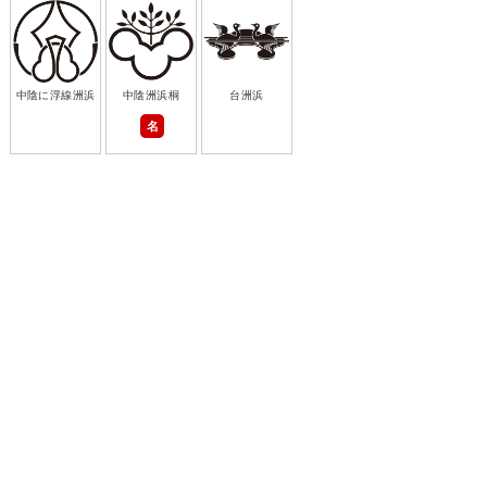
中陰に浮線洲浜
中陰洲浜桐
台洲浜
名