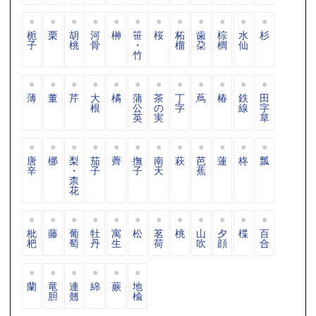
栀
栗
胡
河
榊
笹
桜
柘
歯
棕
水
杉
子
桃
骨
・
榴
朶
櫚
仙
竹
薄
董
芹
大
橘
蒲
茶
丁
蔦
椿
鉄
田
根
公
の
字
線
字
英
実
草
唐
梛
梨
茄
薺
撫
南
萩
芭
蓮
柊
瓢
辛
・
子
子
天
蕉
柰
花
枇
藤
葡
牡
寓
松
茗
桃
山
夕
楪
百
杷
萄
丹
生
荷
吹
顔
合
蘭
竜
連
綿
蕨
地
胆
翹
楡