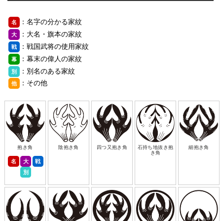
：名字の分かる家紋
名
：大名・旗本の家紋
大
：戦国武将の使用家紋
戦
：幕末の偉人の家紋
幕
：別名のある家紋
別
：その他
他
抱き角
陰抱き角
四つ又抱き角
石持ち地抜き抱
細抱き角
き角
名
大
戦
別