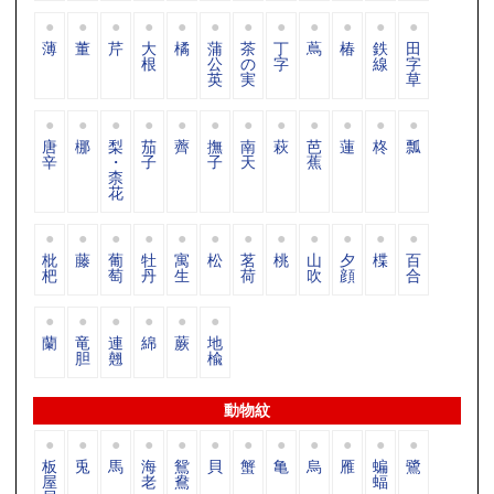
薄
董
芹
大
橘
蒲
茶
丁
蔦
椿
鉄
田
根
公
の
字
線
字
英
実
草
唐
梛
梨
茄
薺
撫
南
萩
芭
蓮
柊
瓢
辛
・
子
子
天
蕉
柰
花
枇
藤
葡
牡
寓
松
茗
桃
山
夕
楪
百
杷
萄
丹
生
荷
吹
顔
合
蘭
竜
連
綿
蕨
地
胆
翹
楡
動物紋
板
兎
馬
海
鴛
貝
蟹
亀
烏
雁
蝙
鷺
屋
老
鴦
蝠