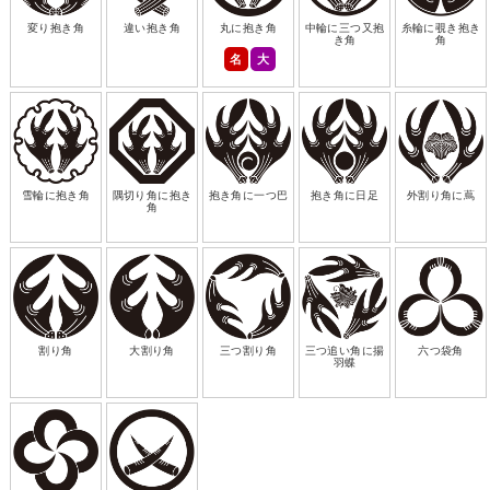
変り抱き角
違い抱き角
丸に抱き角
中輪に三つ又抱
糸輪に覗き抱き
き角
角
名
大
雪輪に抱き角
隅切り角に抱き
抱き角に一つ巴
抱き角に日足
外割り角に蔦
角
割り角
大割り角
三つ割り角
三つ追い角に揚
六つ袋角
羽蝶