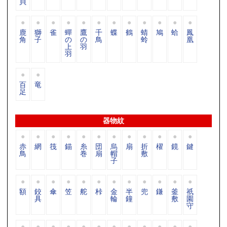
貝
鹿
獅
雀
蟬
鷹
千
蝶
鶴
蜻
鳩
蛤
鳳
角
子
の
の
鳥
蛉
凰
上
羽
羽
百
竜
足
器物紋
赤
網
筏
錨
糸
団
烏
扇
折
櫂
鏡
鍵
鳥
巻
扇
帽
敷
子
額
鉸
傘
笠
舵
桛
金
半
兜
鎌
釜
祇
具
輪
鐘
敷
園
守