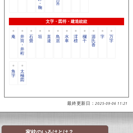
・
筈
鞠
文字・図符・建造紋紋
庵
井
石
垣
直
鳥
水
澪
欄
源
字
万
筒
畳
違
居
車
標
干
氏
字
・
香
井
桁
角
太
字
極
図
最終更新日：
2025-09-06 11:21
家紋のいろはとは？