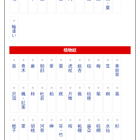
・
窠
輪
違
い
植物紋
葵
青
麻
朝
葦
粟
虎
銀
稲
梅
苽
車
木
顔
杖
杏
前
草
沢
楓
柿
杜
柏
梶
片
蕪
桔
菊
桐
葛
瀉
・
若
喰
梗
紅
葉
栀
栗
胡
河
榊
笹
桜
柘
歯
棕
水
杉
子
桃
骨
・
榴
朶
櫚
仙
竹