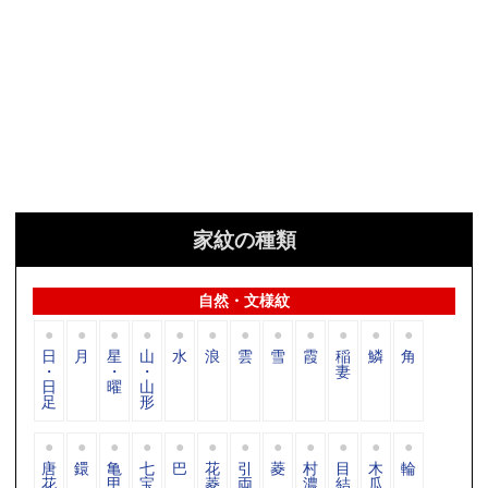
家紋の種類
自然・文様紋
日
月
星
山
水
浪
雲
雪
霞
稲
鱗
角
・
・
・
妻
日
曜
山
足
形
唐
鐶
亀
七
巴
花
引
菱
村
目
木
輪
花
甲
宝
菱
両
濃
結
瓜