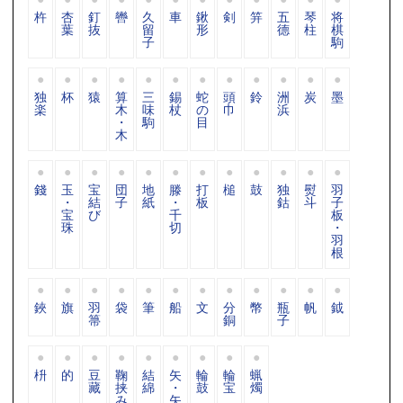
杵
杏
釘
轡
久
車
鍬
剣
笄
五
琴
将
葉
抜
留
形
德
柱
棋
子
駒
独
杯
猿
算
三
錫
蛇
頭
鈴
洲
炭
墨
楽
木
味
杖
の
巾
浜
・
駒
目
木
錢
玉
宝
団
地
滕
打
槌
鼓
独
熨
羽
・
結
子
紙
・
板
鈷
斗
子
宝
び
千
板
珠
切
・
羽
根
鋏
旗
羽
袋
筆
船
文
分
幣
瓶
帆
鉞
箒
銅
子
枡
的
豆
鞠
結
矢
輪
輪
蝋
藏
挟
綿
・
鼓
宝
燭
み
矢