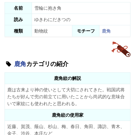
名前
雪輪に抱き角
読み
ゆきわにだきつの
種類
動物紋
モチーフ
鹿角
鹿角
カテゴリの紹介
鹿角紋の解説
鹿は古来より神の使いとして大切にされてきた。戦国武将
たちが好んで兜の前立てに用いたことから尚武的な意味合
いで家紋にも使われたと思われる。
鹿角紋の使用家
近藤、賀茂、蔭山、杉山、梅、春日、角田、諏訪、青木、
金子、渋谷、本庄など