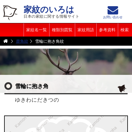
家紋のいろは
日本の家紋に関する情報サイト
お問い合わせ
家紋名一覧
種類別図覧
家紋用語
参考資料
検索
鹿角紋
雪輪に抱き角紋
雪輪に抱き角
ゆきわにだきつの