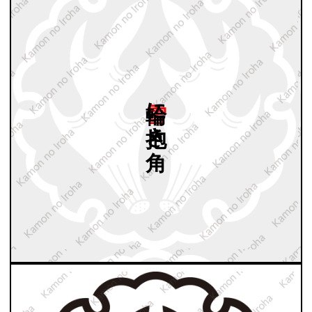
雪輪に
抱き
角