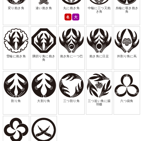
変り抱き角
違い抱き角
丸に抱き角
中輪に三つ又抱
糸輪に覗き抱き
き角
角
名
大
雪輪に抱き角
隅切り角に抱き
抱き角に一つ巴
抱き角に日足
外割り角に蔦
角
割り角
大割り角
三つ割り角
三つ追い角に揚
六つ袋角
羽蝶