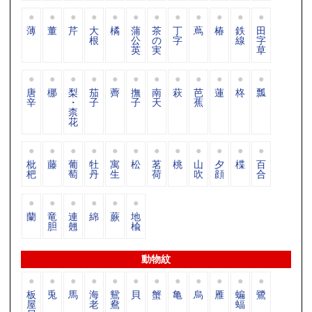
薄
董
芹
大
橘
蒲
茶
丁
蔦
椿
鉄
田
根
公
の
字
線
字
英
実
草
唐
梛
梨
茄
薺
撫
南
萩
芭
蓮
柊
瓢
辛
・
子
子
天
蕉
柰
花
枇
藤
葡
牡
寓
松
茗
桃
山
夕
楪
百
杷
萄
丹
生
荷
吹
顔
合
蘭
竜
連
綿
蕨
地
胆
翹
楡
動物紋
板
兎
馬
海
鴛
貝
蟹
亀
烏
雁
蝙
鷺
屋
老
鴦
蝠