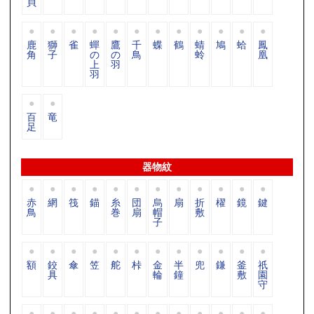
貝
鹿
獅
雀
蟬
鷹
千
蝶
鶴
蜻
鳩
蛤
鳳
角
子
の
の
鳥
蛉
凰
上
羽
羽
百
竜
足
器物紋
赤
網
筏
錨
糸
団
烏
扇
折
櫂
鏡
鍵
鳥
巻
扇
帽
敷
子
額
鉸
傘
笠
舵
桛
金
半
兜
鎌
釜
祇
具
輪
鐘
敷
園
守