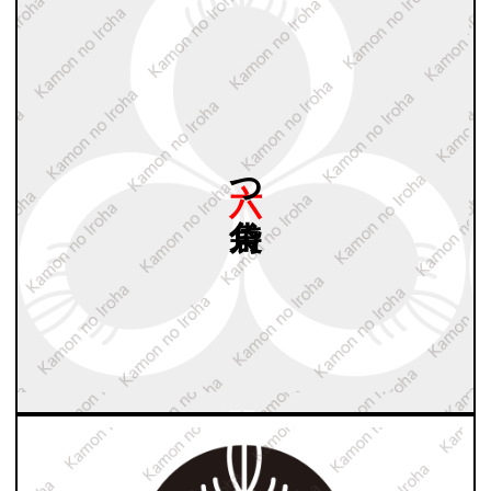
六つ
袋角