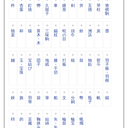
杵
杏
釘
轡
久
車
鍬
剣
笄
五
琴
将
葉
抜
留
形
德
柱
棋
子
駒
独
杯
猿
算
三
錫
蛇
頭
鈴
洲
炭
墨
楽
木
味
杖
の
巾
浜
・
駒
目
木
錢
玉
宝
団
地
滕
打
槌
鼓
独
熨
羽
・
結
子
紙
・
板
鈷
斗
子
宝
び
千
板
珠
切
・
羽
根
鋏
旗
羽
袋
筆
船
文
分
幣
瓶
帆
鉞
箒
銅
子
枡
的
豆
鞠
結
矢
輪
輪
蝋
藏
挟
綿
・
鼓
宝
燭
み
矢