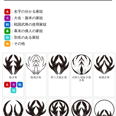
：名字の分かる家紋
名
：大名・旗本の家紋
大
：戦国武将の使用家紋
戦
：幕末の偉人の家紋
幕
：別名のある家紋
別
：その他
他
抱き角
陰抱き角
四つ又抱き角
石持ち地抜き抱
細抱き角
き角
名
大
戦
別