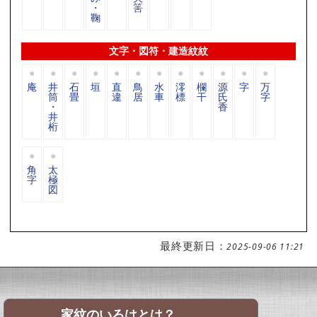
・
筈
鞠
文字・図符・建造紋紋
庵
井
石
垣
直
鳥
水
澪
欄
源
字
万
筒
畳
違
居
車
標
干
氏
字
・
香
井
桁
角
太
字
極
図
最終更新日：
2025-09-06 11:21
家紋のいろはとは？