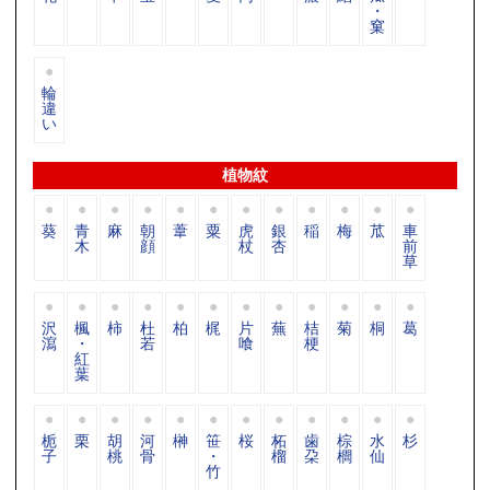
・
窠
輪
違
い
植物紋
葵
青
麻
朝
葦
粟
虎
銀
稲
梅
苽
車
木
顔
杖
杏
前
草
沢
楓
柿
杜
柏
梶
片
蕪
桔
菊
桐
葛
瀉
・
若
喰
梗
紅
葉
栀
栗
胡
河
榊
笹
桜
柘
歯
棕
水
杉
子
桃
骨
・
榴
朶
櫚
仙
竹