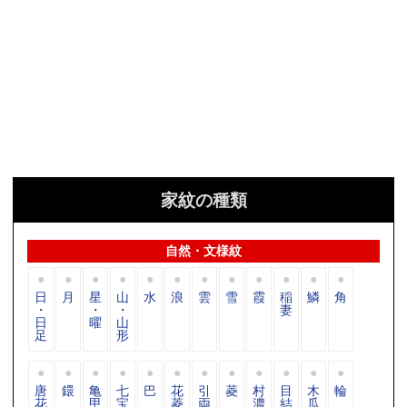
家紋の種類
自然・文様紋
日
月
星
山
水
浪
雲
雪
霞
稲
鱗
角
・
・
・
妻
日
曜
山
足
形
唐
鐶
亀
七
巴
花
引
菱
村
目
木
輪
花
甲
宝
菱
両
濃
結
瓜