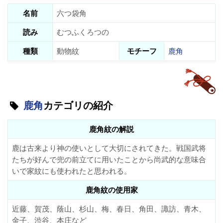
名前
六つ袋角
読み
むつふくろつの
種類
動物紋
モチーフ
鹿角
鹿角
カテゴリの紹介
鹿角紋の解説
鹿は古来より神の使いとして大切にされてきた。戦国武将
たちが好んで兜の前立てに用いたことから尚武的な意味合
いで家紋にも使われたと思われる。
鹿角紋の使用家
近藤、賀茂、蔭山、杉山、梅、春日、角田、諏訪、青木、
金子、渋谷、本庄など