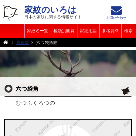
家紋のいろは
日本の家紋に関する情報サイト
お問い合わせ
家紋名一覧
種類別図覧
家紋用語
参考資料
検索
鹿角紋
六つ袋角紋
六つ袋角
むつふくろつの