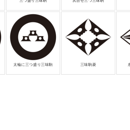
三つ盛り三味駒
尻合せ三つ三味駒
太輪に三つ盛り三味駒
三味駒菱