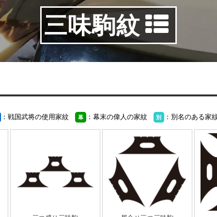
三味駒紋
：戦国武将の使用家紋
：幕末の偉人の家紋
：別名のある家
幕
別