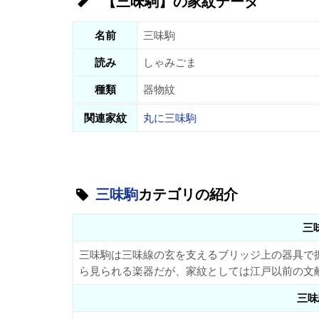
【三味駒】の家紋データ
名前
三味駒
読み
しゃみごま
種類
器物紋
関連家紋
丸に三味駒
三味駒
カテゴリの紹介
三
三味駒は三味線の玄を支えるブリッジ上の器具で
ら見られる楽器だが、家紋としては江戸以前の文
三味