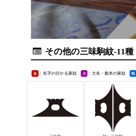
その他の三味駒紋
-11種
：名字の分かる家紋
：大名・旗本の家紋
名
大
戦