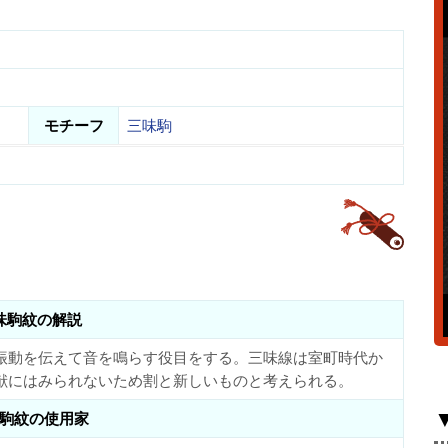
モチーフ
三味駒
味駒紋の解説
振動を伝えて音を鳴らす役目をする。三味線は室町時代か
献にはみられないため割と新しいものと考えられる。
駒紋の使用家