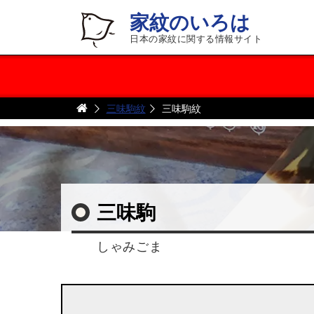
家紋のいろは
日本の家紋に関する情報サイト
三味駒紋
三味駒紋
三味駒
しゃみごま