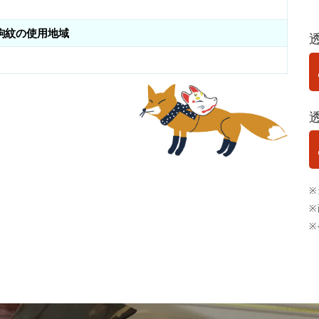
駒紋の使用地域
※
※
※