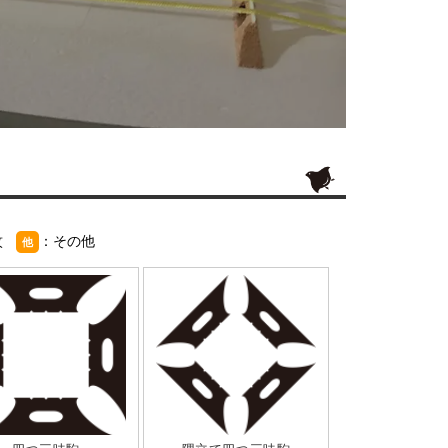
紋
：その他
他