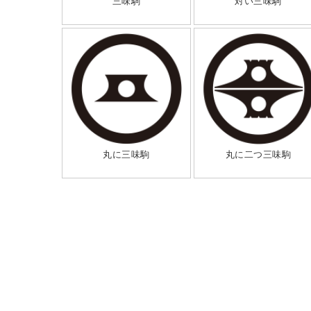
三味駒
対い三味駒
丸に三味駒
丸に二つ三味駒