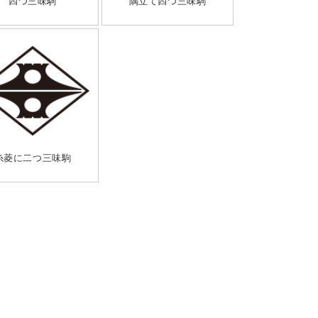
四つ三味駒
隅立て四つ三味駒
糸菱に二つ三味駒