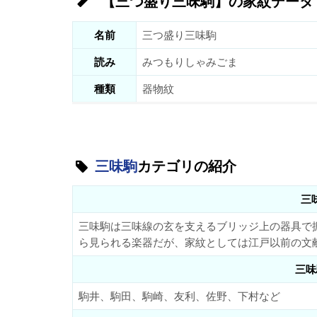
【三つ盛り三味駒】の家紋データ
名前
三つ盛り三味駒
読み
みつもりしゃみごま
種類
器物紋
三味駒
カテゴリの紹介
三
三味駒は三味線の玄を支えるブリッジ上の器具で
ら見られる楽器だが、家紋としては江戸以前の文
三味
駒井、駒田、駒崎、友利、佐野、下村など