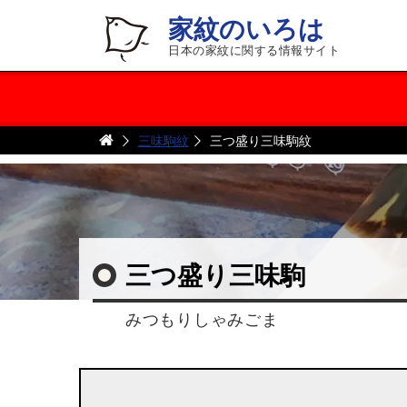
家紋のいろは
日本の家紋に関する情報サイト
三味駒紋
三つ盛り三味駒紋
三つ盛り三味駒
みつもりしゃみごま