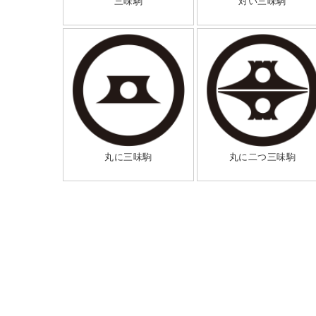
三味駒
対い三味駒
丸に三味駒
丸に二つ三味駒