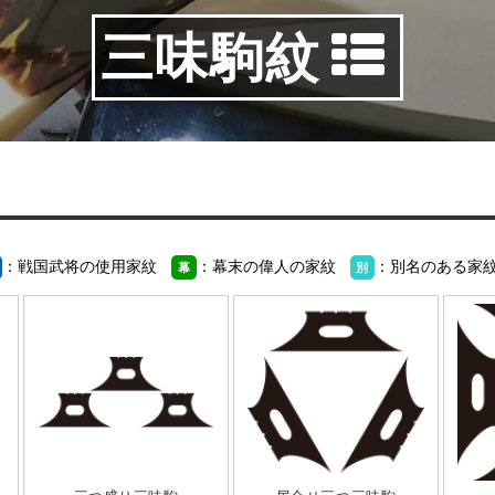
三味駒紋
：戦国武将の使用家紋
：幕末の偉人の家紋
：別名のある家
幕
別