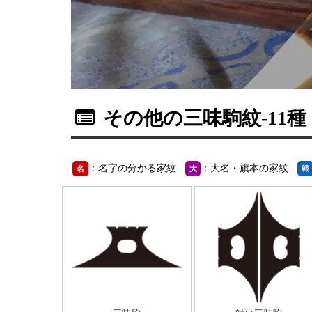
その他の三味駒紋
-11種
：名字の分かる家紋
：大名・旗本の家紋
名
大
戦