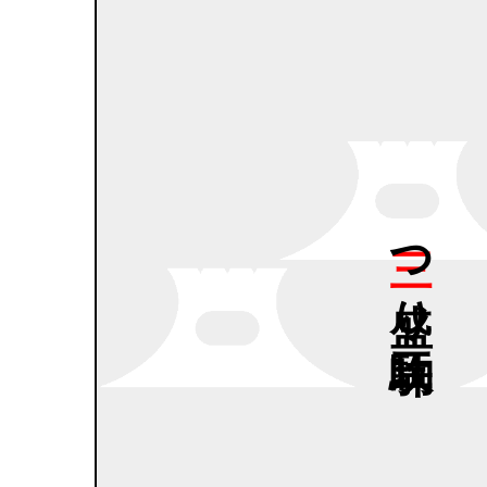
三つ
盛り
三味駒