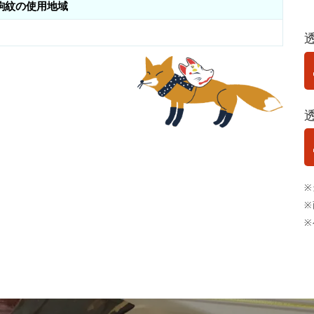
駒紋の使用地域
※
※
※