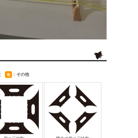
紋
：その他
他