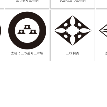
三つ盛り三味駒
尻合せ三つ三味駒
太輪に三つ盛り三味駒
三味駒菱