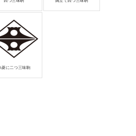
四つ三味駒
隅立て四つ三味駒
糸菱に二つ三味駒