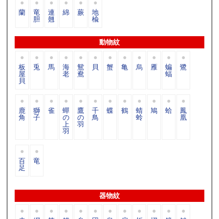
蘭
竜
連
綿
蕨
地
胆
翹
楡
動物紋
板
兎
馬
海
鴛
貝
蟹
亀
烏
雁
蝙
鷺
屋
老
鴦
蝠
貝
鹿
獅
雀
蟬
鷹
千
蝶
鶴
蜻
鳩
蛤
鳳
角
子
の
の
鳥
蛉
凰
上
羽
羽
百
竜
足
器物紋