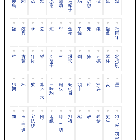
赤
網
筏
錨
糸
団
烏
扇
折
櫂
鏡
鍵
鳥
巻
扇
帽
敷
子
額
鉸
傘
笠
舵
桛
金
半
兜
鎌
釜
祇
具
輪
鐘
敷
園
守
杵
杏
釘
轡
久
車
鍬
剣
笄
五
琴
将
葉
抜
留
形
德
柱
棋
子
駒
独
杯
猿
算
三
錫
蛇
頭
鈴
洲
炭
墨
楽
木
味
杖
の
巾
浜
・
駒
目
木
錢
玉
宝
団
地
滕
打
槌
鼓
独
熨
羽
・
結
子
紙
・
板
鈷
斗
子
宝
び
千
板
珠
切
・
羽
根