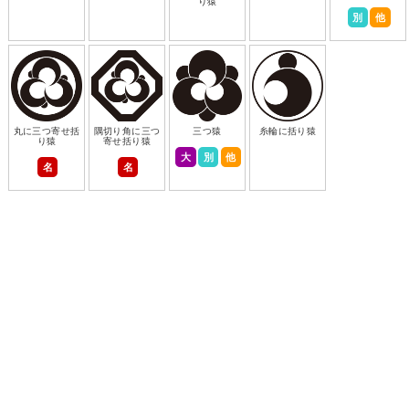
り猿
別
他
丸に三つ寄せ括
隅切り角に三つ
三つ猿
糸輪に括り猿
り猿
寄せ括り猿
大
別
他
名
名