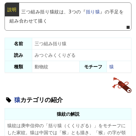
三つ組み括り猿紋は、3つの『
括り猿
』の手足を
組み合わせて描く
名前
三つ組み括り猿
読み
みつぐみくくりざる
種類
動物紋
モチーフ
猿
猿
カテゴリの紹介
猿紋の解説
猿紋は庚申信仰の「括り猿（くくりざる）」をモチーフに
した家紋。猿は中国では「猴」とも描き、「猴」の字が領