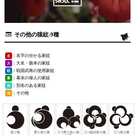
その他の猿紋
-9種
：名字の分かる家紋
名
：大名・旗本の家紋
大
：戦国武将の使用家紋
戦
：幕末の偉人の家紋
幕
：別名のある家紋
別
：その他
他
括り猿
変り括り猿
三つ寄り合い括
三つ組み括り猿
三つ括り猿