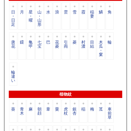
日
月
星
山
水
浪
雲
雪
霞
稲
鱗
角
・
・
・
妻
日
曜
山
足
形
唐
鐶
亀
七
巴
花
引
菱
村
目
木
輪
花
甲
宝
菱
両
濃
結
瓜
・
窠
輪
違
い
植物紋
葵
青
麻
朝
葦
粟
虎
銀
稲
梅
苽
車
木
顔
杖
杏
前
草