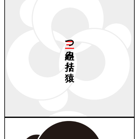
三つ
組み
括り
猿