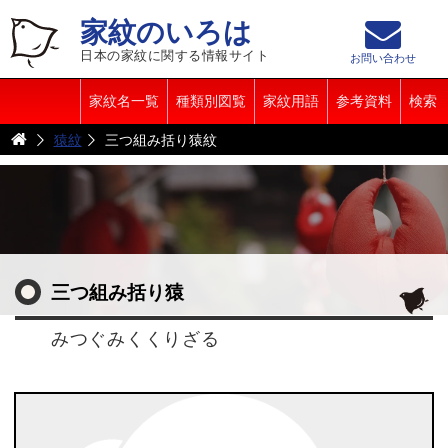
家紋のいろは
日本の家紋に関する情報サイト
お問い合わせ
家紋名一覧
種類別図覧
家紋用語
参考資料
検索
猿紋
三つ組み括り猿紋
三つ組み括り猿
みつぐみくくりざる