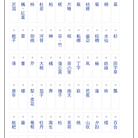
沢
楓
柿
杜
柏
梶
片
蕪
桔
菊
桐
葛
瀉
・
若
喰
梗
紅
葉
栀
栗
胡
河
榊
笹
桜
柘
歯
棕
水
杉
子
桃
骨
・
榴
朶
櫚
仙
竹
薄
董
芹
大
橘
蒲
茶
丁
蔦
椿
鉄
田
根
公
の
字
線
字
英
実
草
唐
梛
梨
茄
薺
撫
南
萩
芭
蓮
柊
瓢
辛
・
子
子
天
蕉
柰
花
枇
藤
葡
牡
寓
松
茗
桃
山
夕
楪
百
杷
萄
丹
生
荷
吹
顔
合