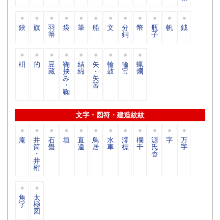
鋏
旗
羽
袋
筆
船
文
分
幣
瓶
帆
鉞
箒
銅
子
枡
的
豆
鞠
結
矢
輪
輪
蝋
藏
挟
綿
・
鼓
宝
燭
み
矢
・
筈
鞠
文字・図符・建造紋紋
庵
井
石
垣
直
鳥
水
澪
欄
源
字
万
筒
畳
違
居
車
標
干
氏
字
・
香
井
桁
角
太
字
極
図