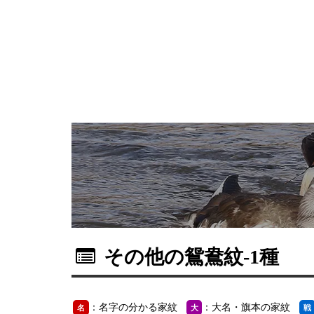
その他の鴛鴦紋
-1種
：名字の分かる家紋
：大名・旗本の家紋
名
大
戦