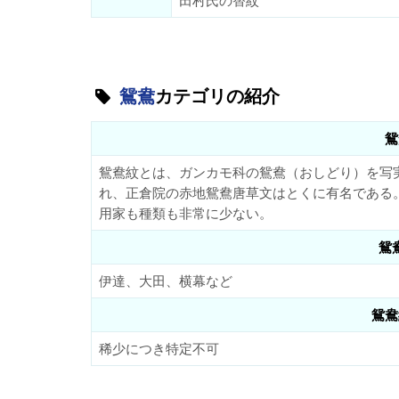
田村氏の替紋
鴛鴦
カテゴリの紹介
鴛
鴛鴦紋とは、ガンカモ科の鴛鴦（おしどり）を写
れ、正倉院の赤地鴛鴦唐草文はとくに有名である
用家も種類も非常に少ない。
鴛
伊達、大田、横幕など
鴛鴦
稀少につき特定不可