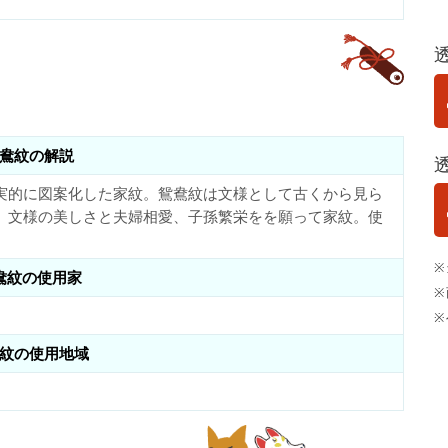
鴦紋の解説
実的に図案化した家紋。鴛鴦紋は文様として古くから見ら
。文様の美しさと夫婦相愛、子孫繁栄をを願って家紋。使
※
鴦紋の使用家
※
※
紋の使用地域