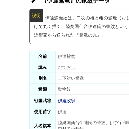
【伊達鴛鴦】の家紋データ
伊達鴛鴦紋は、二羽の雄と雌の鴛鴦（お
げて丸く描く。陸奥国仙台伊達氏の替紋という
近衛家から送られた『鴛鴦の丸』。
名前
伊達鴛鴦
読み
だておし
別名
上下対い鴛鴦
種類
動物紋
戦国武将
伊達政宗
使用苗字
伊達
陸奥国仙台伊達氏の替紋、伊予宇和
大名旗本