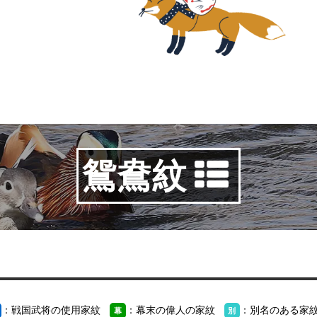
鴛鴦紋
：戦国武将の使用家紋
：幕末の偉人の家紋
：別名のある家
幕
別