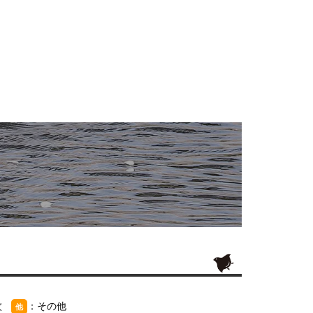
紋
：その他
他