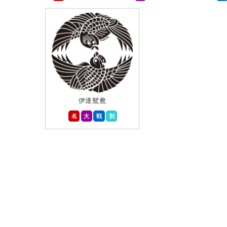
伊達鴛鴦
名
大
戦
別