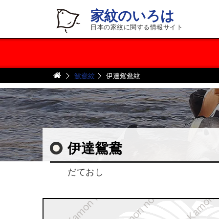
家紋のいろは
日本の家紋に関する情報サイト
鴛鴦紋
伊達鴛鴦紋
伊達鴛鴦
だておし