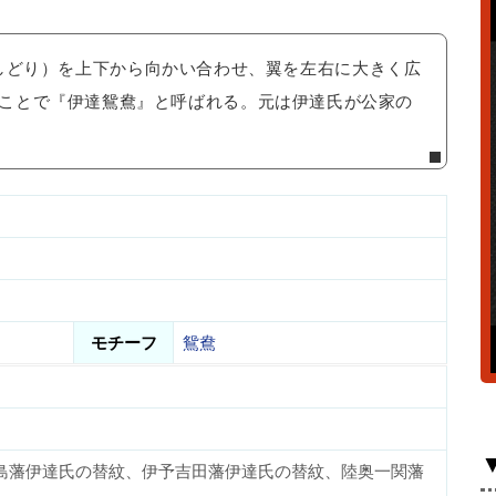
しどり）を上下から向かい合わせ、翼を左右に大きく広
ことで『伊達鴛鴦』と呼ばれる。元は伊達氏が公家の
モチーフ
鴛鴦
島藩伊達氏の替紋、伊予吉田藩伊達氏の替紋、陸奥一関藩