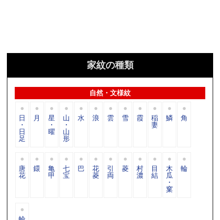
家紋の種類
自然・文様紋
日
月
星
山
水
浪
雲
雪
霞
稲
鱗
角
・
・
・
妻
日
曜
山
足
形
唐
鐶
亀
七
巴
花
引
菱
村
目
木
輪
花
甲
宝
菱
両
濃
結
瓜
・
窠
輪