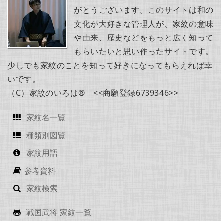
がとうございます。このサイトは和の
文化が大好きな管理人が、家紋の意味
や由来、歴史などをもっと広く知って
もらいたいと思い作ったサイトです。
少しでも家紋のことを知って好きになってもらえれば幸
いです。
（C）家紋のいろは® <<商願登録6739346>>
家紋名一覧
種類別図覧
家紋用語
参考資料
家紋検索
戦国武将 家紋一覧