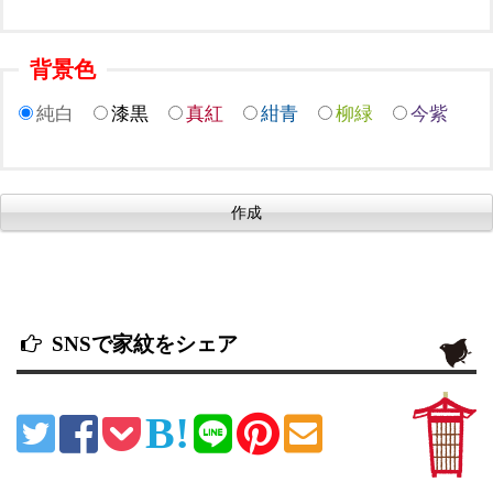
背景色
純白
漆黒
真紅
紺青
柳緑
今紫
SNSで家紋をシェア