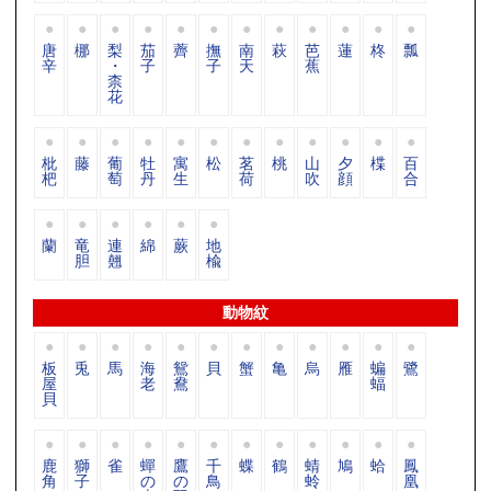
唐
梛
梨
茄
薺
撫
南
萩
芭
蓮
柊
瓢
辛
・
子
子
天
蕉
柰
花
枇
藤
葡
牡
寓
松
茗
桃
山
夕
楪
百
杷
萄
丹
生
荷
吹
顔
合
蘭
竜
連
綿
蕨
地
胆
翹
楡
動物紋
板
兎
馬
海
鴛
貝
蟹
亀
烏
雁
蝙
鷺
屋
老
鴦
蝠
貝
鹿
獅
雀
蟬
鷹
千
蝶
鶴
蜻
鳩
蛤
鳳
角
子
の
の
鳥
蛉
凰