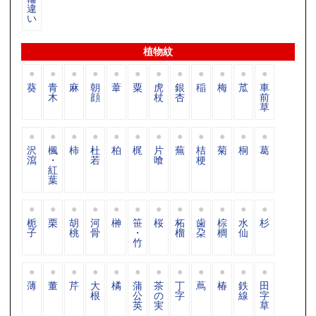
違
い
植物紋
葵
青
麻
朝
葦
粟
虎
銀
稲
梅
苽
車
木
顔
杖
杏
前
草
沢
楓
柿
杜
柏
梶
片
蕪
桔
菊
桐
葛
瀉
・
若
喰
梗
紅
葉
栀
栗
胡
河
榊
笹
桜
柘
歯
棕
水
杉
子
桃
骨
・
榴
朶
櫚
仙
竹
薄
董
芹
大
橘
蒲
茶
丁
蔦
椿
鉄
田
根
公
の
字
線
字
英
実
草