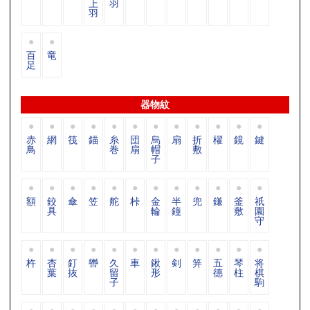
上
羽
羽
百
竜
足
器物紋
赤
網
筏
錨
糸
団
烏
扇
折
櫂
鏡
鍵
鳥
巻
扇
帽
敷
子
額
鉸
傘
笠
舵
桛
金
半
兜
鎌
釜
祇
具
輪
鐘
敷
園
守
杵
杏
釘
轡
久
車
鍬
剣
笄
五
琴
将
葉
抜
留
形
德
柱
棋
子
駒