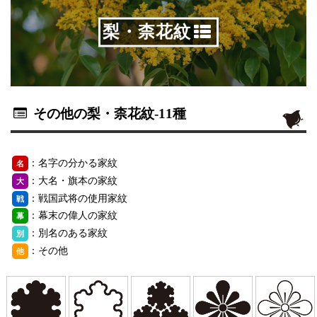
梨・柰花紋
その他の梨・柰花紋
-11種
：名字の分かる家紋
名
：大名・旗本の家紋
大
：戦国武将の使用家紋
戦
：幕末の偉人の家紋
幕
：別名のある家紋
別
：その他
他