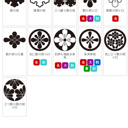
梨の花
陰梨の花
三つ盛り梨の花
梨の切り口
陰梨の切り口
名
大
別
名
梨の切り口菱
丸に梨の切り口
石持ち地抜き奈
永井奈花
丸に三つ梨の切
花
り口
名
別
名
大
戦
名
大
別
幕
別
三つ割り梨の切
り口