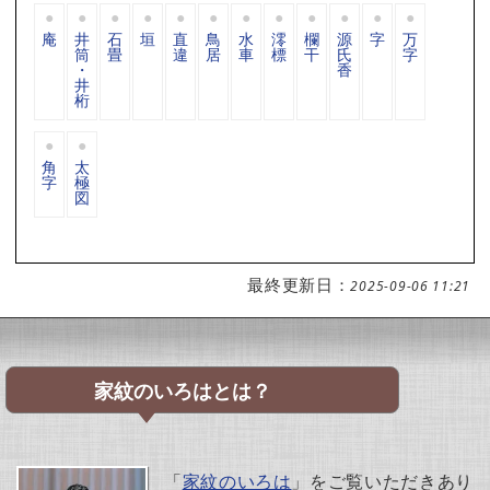
庵
井
石
垣
直
鳥
水
澪
欄
源
字
万
筒
畳
違
居
車
標
干
氏
字
・
香
井
桁
角
太
字
極
図
最終更新日：
2025-09-06 11:21
家紋のいろはとは？
「
家紋のいろは
」をご覧いただきあり