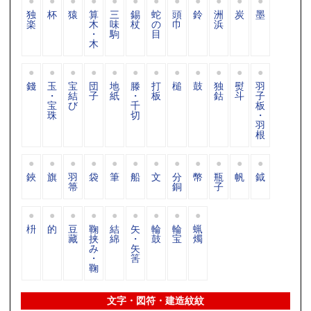
独
杯
猿
算
三
錫
蛇
頭
鈴
洲
炭
墨
楽
木
味
杖
の
巾
浜
・
駒
目
木
錢
玉
宝
団
地
滕
打
槌
鼓
独
熨
羽
・
結
子
紙
・
板
鈷
斗
子
宝
び
千
板
珠
切
・
羽
根
鋏
旗
羽
袋
筆
船
文
分
幣
瓶
帆
鉞
箒
銅
子
枡
的
豆
鞠
結
矢
輪
輪
蝋
藏
挟
綿
・
鼓
宝
燭
み
矢
・
筈
鞠
文字・図符・建造紋紋