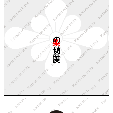
梨の
切り
口菱