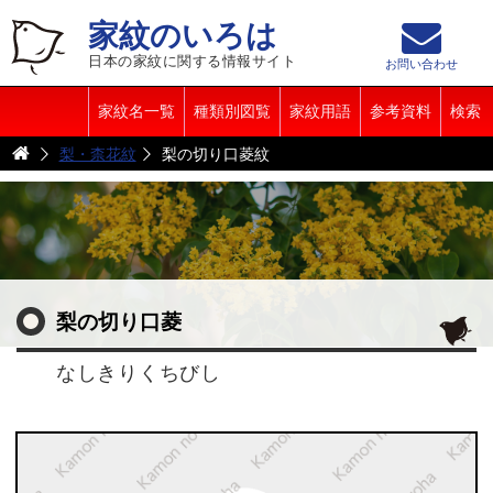
家紋のいろは
日本の家紋に関する情報サイト
お問い合わせ
家紋名一覧
種類別図覧
家紋用語
参考資料
検索
梨・柰花紋
梨の切り口菱紋
梨の切り口菱
なしきりくちびし