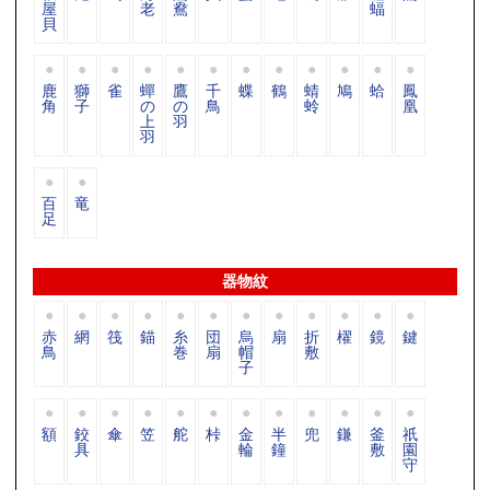
屋
老
鴦
蝠
貝
鹿
獅
雀
蟬
鷹
千
蝶
鶴
蜻
鳩
蛤
鳳
角
子
の
の
鳥
蛉
凰
上
羽
羽
百
竜
足
器物紋
赤
網
筏
錨
糸
団
烏
扇
折
櫂
鏡
鍵
鳥
巻
扇
帽
敷
子
額
鉸
傘
笠
舵
桛
金
半
兜
鎌
釜
祇
具
輪
鐘
敷
園
守