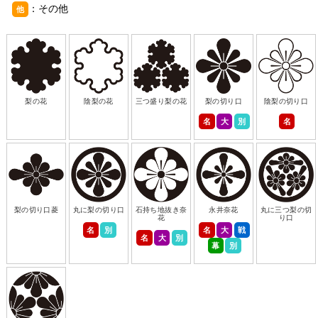
：その他
他
梨の花
陰梨の花
三つ盛り梨の花
梨の切り口
陰梨の切り口
名
大
別
名
梨の切り口菱
丸に梨の切り口
石持ち地抜き奈
永井奈花
丸に三つ梨の切
花
り口
名
別
名
大
戦
名
大
別
幕
別