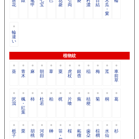
唐
鐶
亀
七
巴
花
引
菱
村
目
木
輪
花
甲
宝
菱
両
濃
結
瓜
・
窠
輪
違
い
植物紋
葵
青
麻
朝
葦
粟
虎
銀
稲
梅
苽
車
木
顔
杖
杏
前
草
沢
楓
柿
杜
柏
梶
片
蕪
桔
菊
桐
葛
瀉
・
若
喰
梗
紅
葉
栀
栗
胡
河
榊
笹
桜
柘
歯
棕
水
杉
子
桃
骨
・
榴
朶
櫚
仙