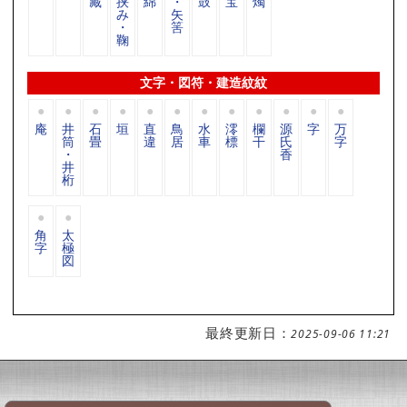
藏
挟
綿
・
鼓
宝
燭
み
矢
・
筈
鞠
文字・図符・建造紋紋
庵
井
石
垣
直
鳥
水
澪
欄
源
字
万
筒
畳
違
居
車
標
干
氏
字
・
香
井
桁
角
太
字
極
図
最終更新日：
2025-09-06 11:21