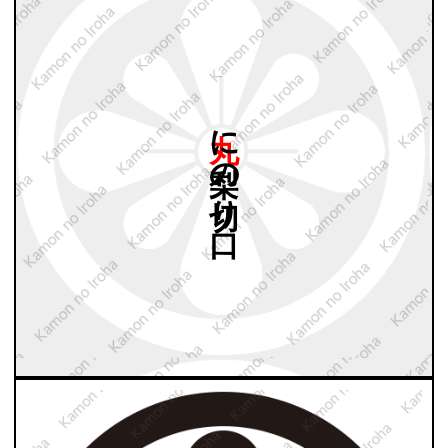
丸に
梨の
切り
口