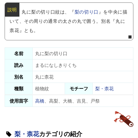
丸に梨の切り口紋は、『
梨の切り口
』を中央に描
いて、その周りの通常の太さの丸で囲う。別名『丸に
柰花』とも。
名前
丸に梨の切り口
読み
まるになしきりくち
別名
丸に柰花
種類
植物紋
モチーフ
梨・柰花
使用苗字
高橋
、高梨、大橋、吉見、戸祭
梨・柰花
カテゴリの紹介