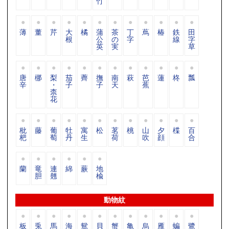
竹
薄
董
芹
大
橘
蒲
茶
丁
蔦
椿
鉄
田
根
公
の
字
線
字
英
実
草
唐
梛
梨
茄
薺
撫
南
萩
芭
蓮
柊
瓢
辛
・
子
子
天
蕉
柰
花
枇
藤
葡
牡
寓
松
茗
桃
山
夕
楪
百
杷
萄
丹
生
荷
吹
顔
合
蘭
竜
連
綿
蕨
地
胆
翹
楡
動物紋
板
兎
馬
海
鴛
貝
蟹
亀
烏
雁
蝙
鷺