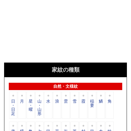
家紋の種類
自然・文様紋
日
月
星
山
水
浪
雲
雪
霞
稲
鱗
角
・
・
・
妻
日
曜
山
足
形