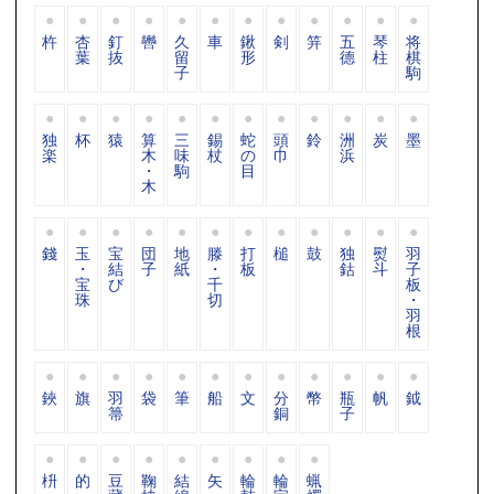
杵
杏
釘
轡
久
車
鍬
剣
笄
五
琴
将
葉
抜
留
形
德
柱
棋
子
駒
独
杯
猿
算
三
錫
蛇
頭
鈴
洲
炭
墨
楽
木
味
杖
の
巾
浜
・
駒
目
木
錢
玉
宝
団
地
滕
打
槌
鼓
独
熨
羽
・
結
子
紙
・
板
鈷
斗
子
宝
び
千
板
珠
切
・
羽
根
鋏
旗
羽
袋
筆
船
文
分
幣
瓶
帆
鉞
箒
銅
子
枡
的
豆
鞠
結
矢
輪
輪
蝋