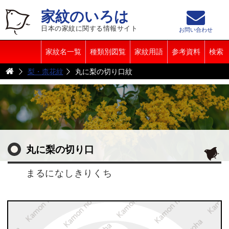
家紋のいろは
日本の家紋に関する情報サイト
お問い合わせ
家紋名一覧
種類別図覧
家紋用語
参考資料
検索
梨・柰花紋
丸に梨の切り口紋
丸に梨の切り口
まるになしきりくち