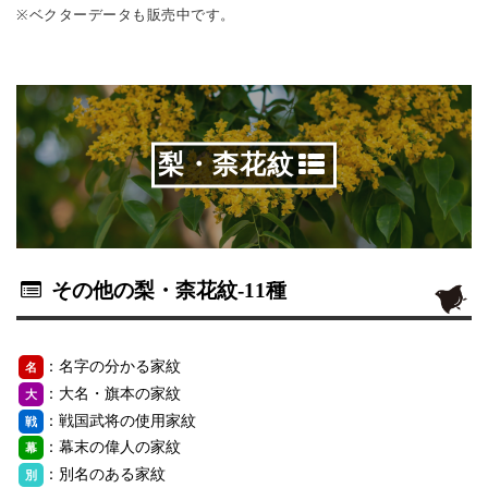
※ベクターデータも販売中です。
梨・柰花紋
その他の梨・柰花紋
-11種
：名字の分かる家紋
名
：大名・旗本の家紋
大
：戦国武将の使用家紋
戦
：幕末の偉人の家紋
幕
：別名のある家紋
別