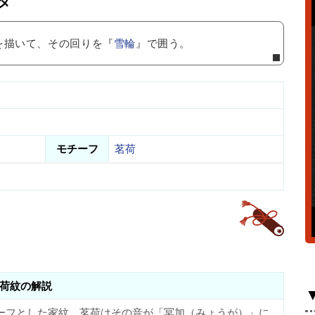
タ
を描いて、その回りを『
雪輪
』で囲う。
モチーフ
茗荷
荷紋の解説
ーフとした家紋。茗荷はその音が「冥加（みょうが）」に