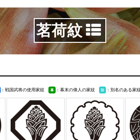
茗荷紋
：戦国武将の使用家紋
：幕末の偉人の家紋
：別名のある家
幕
別