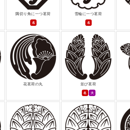
隅切り角に一つ茗荷
雪輪に一つ茗荷
名
名
花茗荷の丸
並び茗荷
名
大