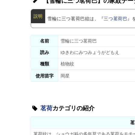
【雪輪に三つ茗荷巴】の家紋デー
雪輪に三つ茗荷巴紋は、『
三つ茗荷巴
』
名前
雪輪に三つ茗荷巴
読み
ゆきわにみつみょうがどもえ
種類
植物紋
使用苗字
岡星
茗荷
カテゴリの紹介
茗
茗荷紋は、ショウガ科の多年草である茗荷をモチ