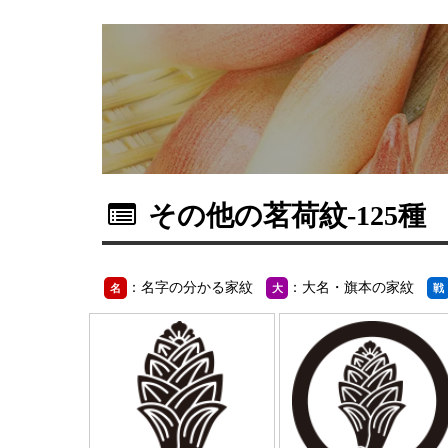
その他の茗荷紋
-125種
：名字の分かる家紋
：大名・旗本の家紋
名
大
戦