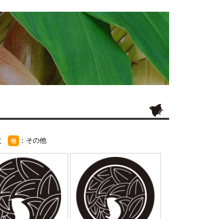
紋
：その他
他