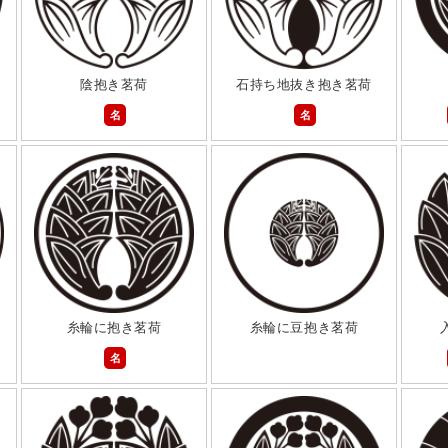
陰抱き茗荷
石持ち地抜き抱き茗荷
名
名
糸輪に抱き茗荷
糸輪に豆抱き茗荷
名