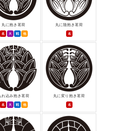
丸に抱き茗荷
丸に陰抱き茗荷
名
大
戦
他
名
入れ込み抱き茗荷
丸に変り抱き茗荷
名
大
戦
他
名