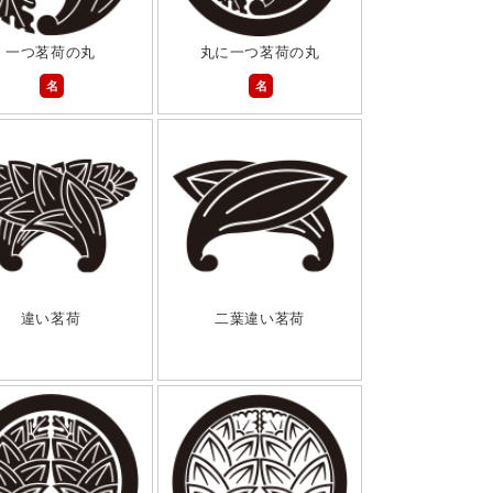
一つ茗荷の丸
丸に一つ茗荷の丸
名
名
違い茗荷
二葉違い茗荷