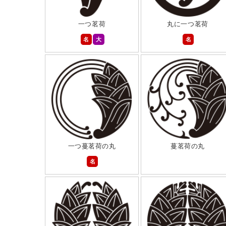
一つ茗荷
丸に一つ茗荷
名
大
名
一つ蔓茗荷の丸
蔓茗荷の丸
名