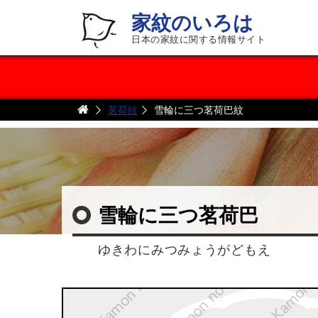
家紋のいろは
日本の家紋に関する情報サイト
茗荷紋
雪輪に三つ茗荷巴紋
雪輪に三つ茗荷巴
ゆきわにみつみょうがどもえ