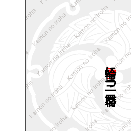
雪輪に
三つ
茗荷巴