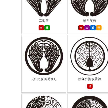
立茗荷
抱き茗荷
名
幕
名
大
戦
他
丸に抱き茗荷崩し
陰丸に抱き茗荷
名