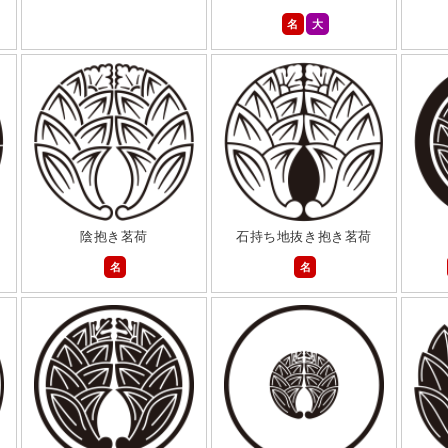
名
大
陰抱き茗荷
石持ち地抜き抱き茗荷
名
名