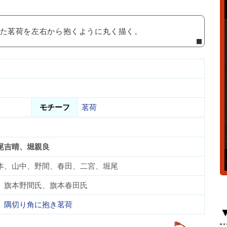
れた茗荷を左右から抱くように丸く描く。
モチーフ
茗荷
尾吉晴、堀親良
本、山中、野間、春田、二宮、堀尾
、旗本野間氏、旗本春田氏
、
隅切り角に抱き茗荷