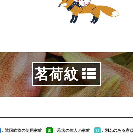
茗荷紋
：戦国武将の使用家紋
：幕末の偉人の家紋
：別名のある家
幕
別