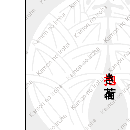
抱き
茗荷