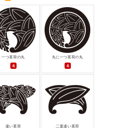
一つ茗荷の丸
丸に一つ茗荷の丸
名
名
違い茗荷
二葉違い茗荷