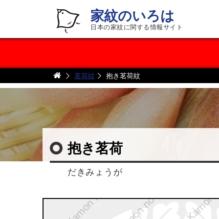
家紋のいろは
日本の家紋に関する情報サイト
茗荷紋
抱き茗荷紋
抱き茗荷
だきみょうが