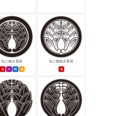
丸に抱き茗荷
丸に陰抱き茗荷
名
大
戦
他
名