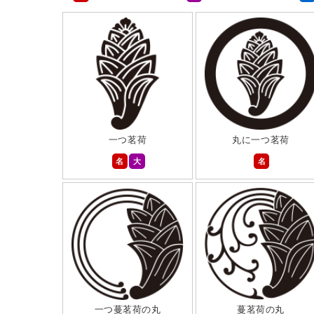
一つ茗荷
丸に一つ茗荷
名
大
名
一つ蔓茗荷の丸
蔓茗荷の丸