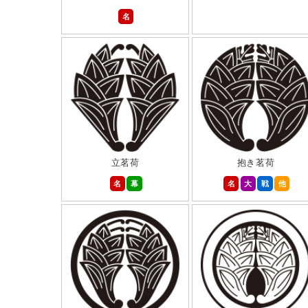
名
立茗荷
抱き茗荷
名
幕
名
大
戦
他