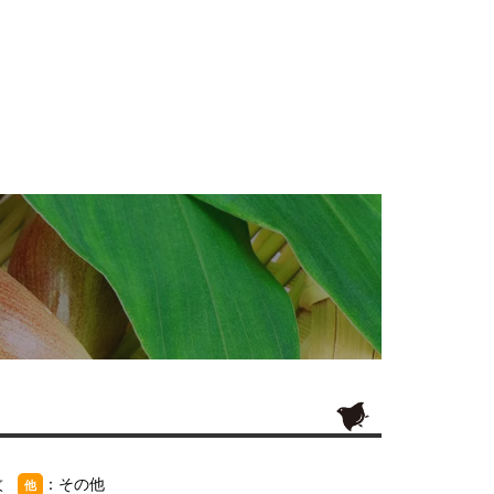
紋
：その他
他