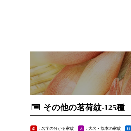
その他の茗荷紋
-125種
：名字の分かる家紋
：大名・旗本の家紋
名
大
戦