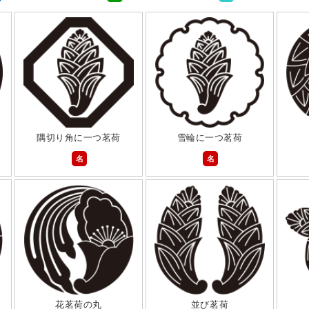
隅切り角に一つ茗荷
雪輪に一つ茗荷
名
名
花茗荷の丸
並び茗荷