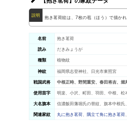
【抱き茗荷】の家紋データ
抱き茗荷紋は、7枚の苞（ほう）で描か
名前
抱き茗荷
読み
だきみょうが
種類
植物紋
神紋
福岡県志登神社、日光市東照宮
戦国武将
中根正時、野間重安、春田将吉、堀
使用苗字
明楽、小沢、町田、羽田、中根、松
大名旗本
信濃飯田藩堀氏の替紋、旗本中根氏
関連家紋
丸に抱き茗荷
、
隅立て角に抱き茗荷