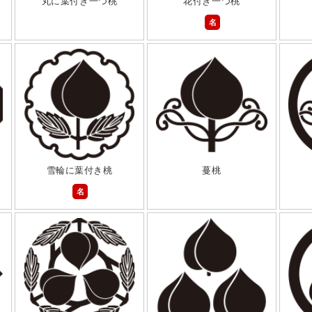
丸に葉付き一つ桃
花付き一つ桃
名
雪輪に葉付き桃
蔓桃
名