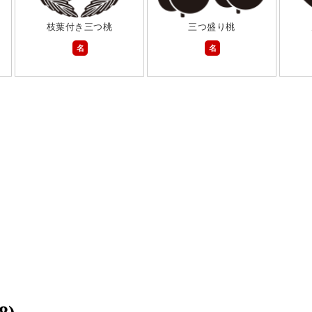
枝葉付き三つ桃
三つ盛り桃
名
名