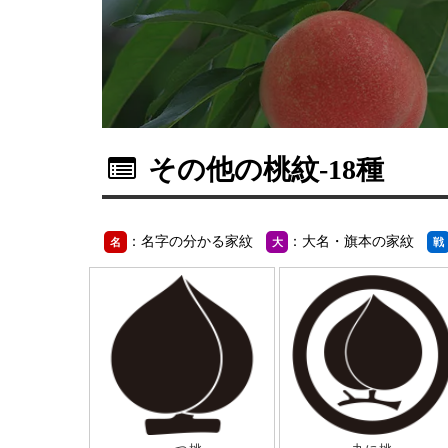
その他の桃紋
-18種
：名字の分かる家紋
：大名・旗本の家紋
名
大
戦