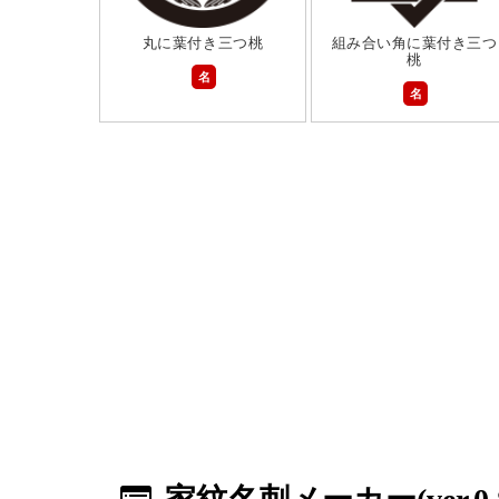
丸に葉付き三つ桃
組み合い角に葉付き三つ
桃
名
名