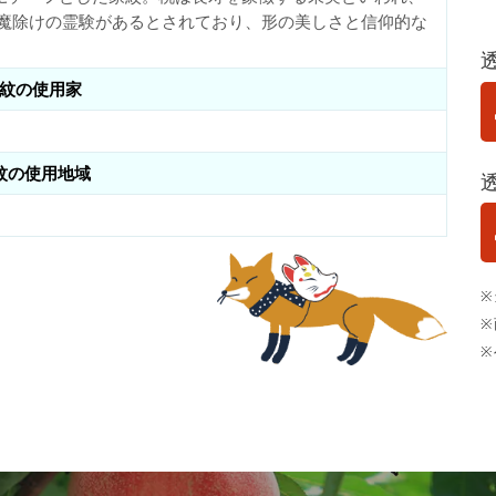
は魔除けの霊験があるとされており、形の美しさと信仰的な
紋の使用家
紋の使用地域
※
※
※