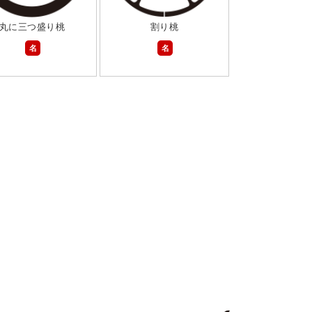
丸に三つ盛り桃
割り桃
名
名