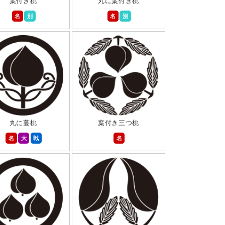
葉付き桃
丸に葉付き桃
名
別
名
別
丸に蔓桃
葉付き三つ桃
名
大
戦
名