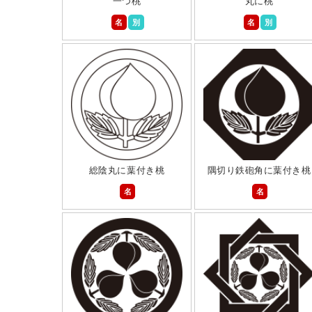
一つ桃
丸に桃
名
別
名
別
総陰丸に葉付き桃
隅切り鉄砲角に葉付き桃
名
名