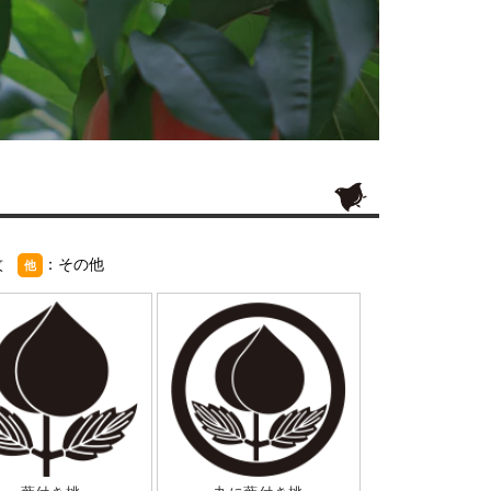
紋
：その他
他