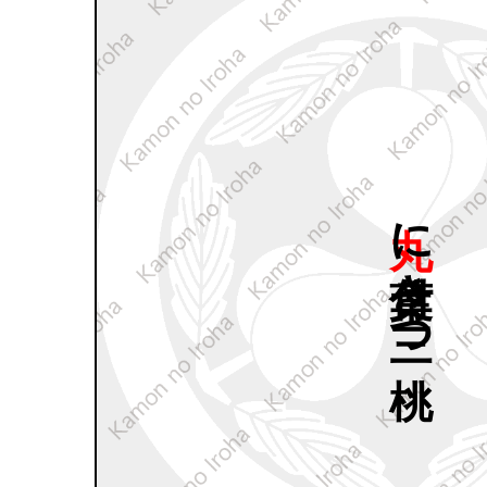
丸に
葉付き
三つ
桃