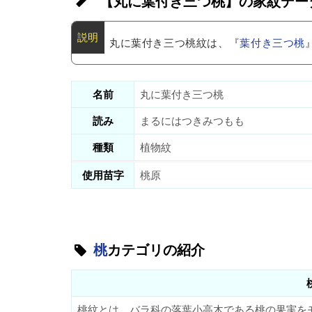
【丸に葉付き三つ桃】の家紋デー
丸に葉付き三つ桃紋は、『
葉付き三つ桃
名前
丸に葉付き三つ桃
読み
まるにはつきみつもも
種類
植物紋
使用苗字
桃原
桃
カテゴリの紹介
桃紋とは、バラ科の落葉小高木である桃の果実を