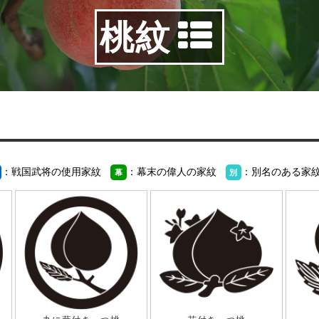
桃紋
：戦国武将の使用家紋
：幕末の偉人の家紋
：別名のある家
幕
別