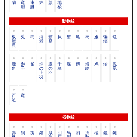
蘭
竜
連
綿
蕨
地
胆
翹
楡
動物紋
板
兎
馬
海
鴛
貝
蟹
亀
烏
雁
蝙
鷺
屋
老
鴦
蝠
貝
鹿
獅
雀
蟬
鷹
千
蝶
鶴
蜻
鳩
蛤
鳳
角
子
の
の
鳥
蛉
凰
上
羽
羽
百
竜
足
器物紋
赤
網
筏
錨
糸
団
烏
扇
折
櫂
鏡
鍵
鳥
巻
扇
帽
敷