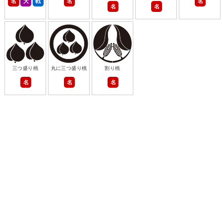
名
大
戦
名
名
名
名
三つ盛り桃
丸に三つ盛り桃
割り桃
名
名
名