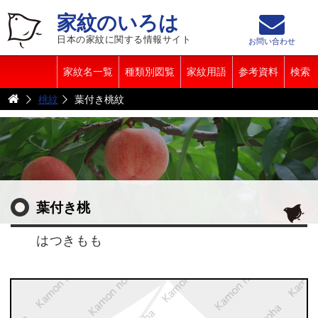
家紋のいろは
日本の家紋に関する情報サイト
お問い合わせ
家紋名一覧
種類別図覧
家紋用語
参考資料
検索
桃紋
葉付き桃紋
葉付き桃
はつきもも