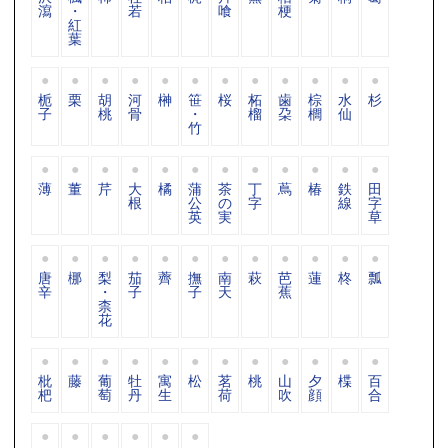
瀉
・
若
喰
梗
紅
葉
栀
栗
胡
河
榊
笹
桜
柘
歯
棕
水
杉
子
桃
骨
・
榴
朶
櫚
仙
竹
薄
董
芹
大
橘
蒲
茶
丁
蔦
椿
鉄
田
根
公
の
字
線
字
英
実
草
唐
梛
梨
茄
薺
撫
南
萩
芭
蓮
柊
瓢
辛
・
子
子
天
蕉
柰
花
枇
藤
葡
牡
寓
松
茗
桃
山
夕
楪
百
杷
萄
丹
生
荷
吹
顔
合