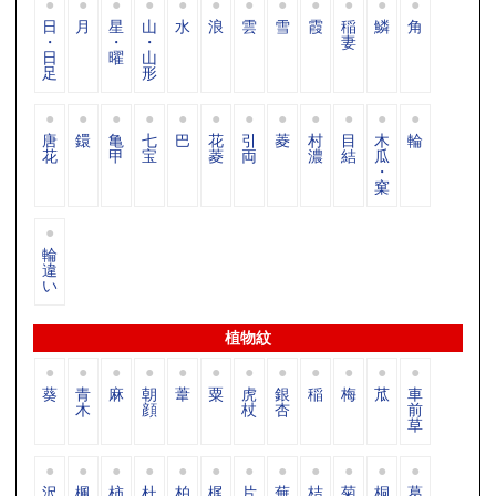
日
月
星
山
水
浪
雲
雪
霞
稲
鱗
角
・
・
・
妻
日
曜
山
足
形
唐
鐶
亀
七
巴
花
引
菱
村
目
木
輪
花
甲
宝
菱
両
濃
結
瓜
・
窠
輪
違
い
植物紋
葵
青
麻
朝
葦
粟
虎
銀
稲
梅
苽
車
木
顔
杖
杏
前
草
沢
楓
柿
杜
柏
梶
片
蕪
桔
菊
桐
葛