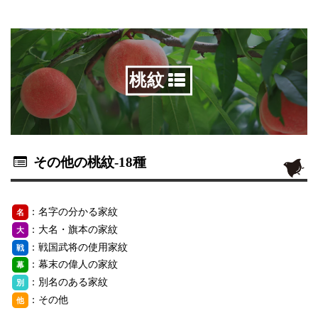
桃紋
その他の桃紋
-18種
：名字の分かる家紋
名
：大名・旗本の家紋
大
：戦国武将の使用家紋
戦
：幕末の偉人の家紋
幕
：別名のある家紋
別
：その他
他