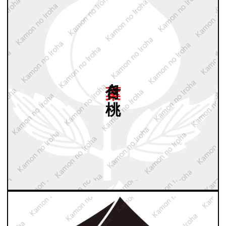
葉付き
桃