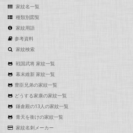
家紋名一覧
種類別図覧
家紋用語
参考資料
家紋検索
戦国武将 家紋一覧
幕末維新 家紋一覧
豊臣兄弟の家紋一覧
どうする家康の家紋一覧
鎌倉殿の13人の家紋一覧
青天を衝けの家紋一覧
家紋名刺メーカー