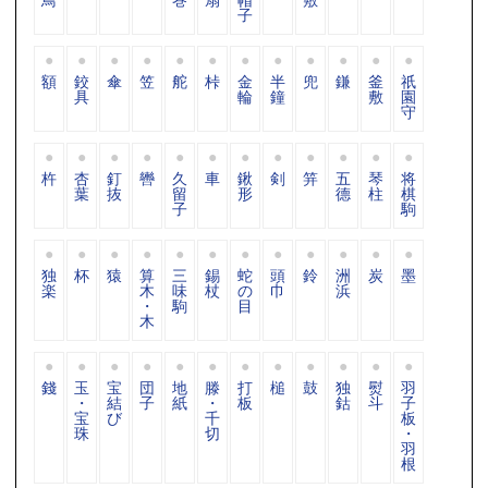
子
額
鉸
傘
笠
舵
桛
金
半
兜
鎌
釜
祇
具
輪
鐘
敷
園
守
杵
杏
釘
轡
久
車
鍬
剣
笄
五
琴
将
葉
抜
留
形
德
柱
棋
子
駒
独
杯
猿
算
三
錫
蛇
頭
鈴
洲
炭
墨
楽
木
味
杖
の
巾
浜
・
駒
目
木
錢
玉
宝
団
地
滕
打
槌
鼓
独
熨
羽
・
結
子
紙
・
板
鈷
斗
子
宝
び
千
板
珠
切
・
羽
根