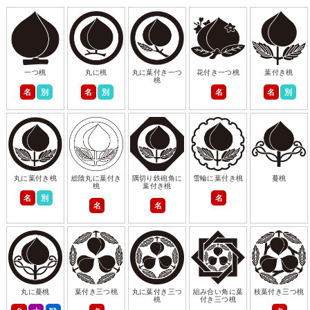
一つ桃
丸に桃
丸に葉付き一つ
花付き一つ桃
葉付き桃
桃
名
別
名
別
名
名
別
丸に葉付き桃
総陰丸に葉付き
隅切り鉄砲角に
雪輪に葉付き桃
蔓桃
桃
葉付き桃
名
別
名
名
名
丸に蔓桃
葉付き三つ桃
丸に葉付き三つ
組み合い角に葉
枝葉付き三つ桃
桃
付き三つ桃