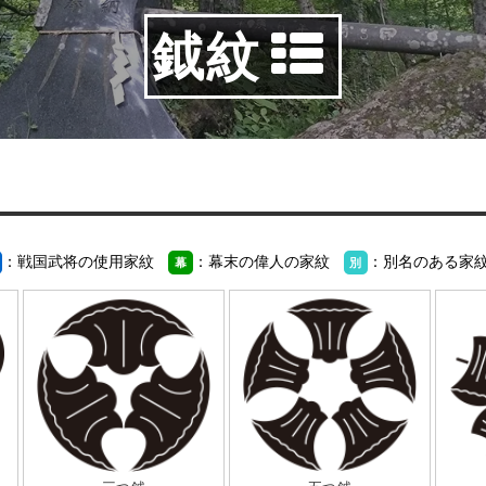
鉞紋
：戦国武将の使用家紋
：幕末の偉人の家紋
：別名のある家
幕
別