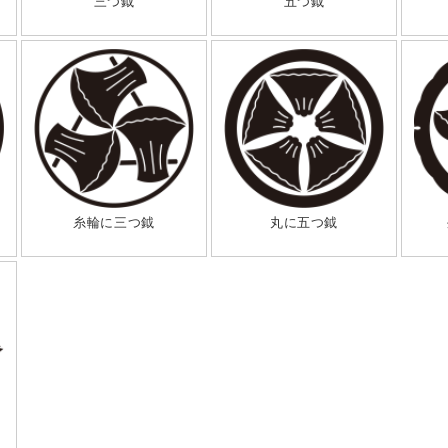
三つ鉞
五つ鉞
糸輪に三つ鉞
丸に五つ鉞