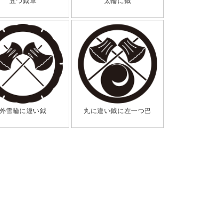
五つ鉞車
太輪に鉞
外雪輪に違い鉞
丸に違い鉞に左一つ巴