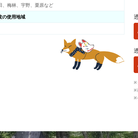
田、梅林、宇野、栗原など
紋の使用地域
※
※
※