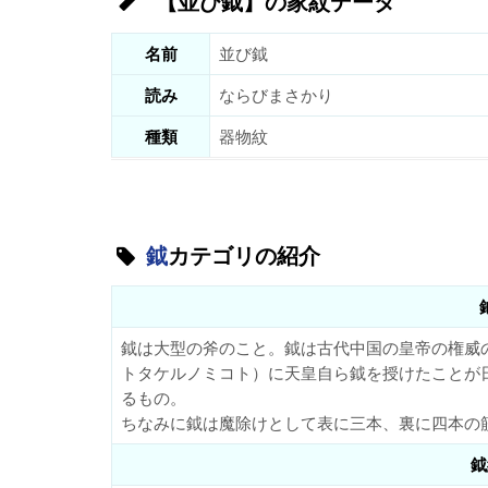
【並び鉞】の家紋データ
名前
並び鉞
読み
ならびまさかり
種類
器物紋
鉞
カテゴリの紹介
鉞は大型の斧のこと。鉞は古代中国の皇帝の権威
トタケルノミコト）に天皇自ら鉞を授けたことが
るもの。
ちなみに鉞は魔除けとして表に三本、裏に四本の
鉞