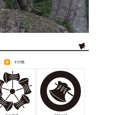
紋
：その他
他