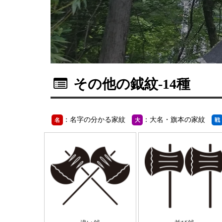
その他の鉞紋
-14種
：名字の分かる家紋
：大名・旗本の家紋
名
大
戦