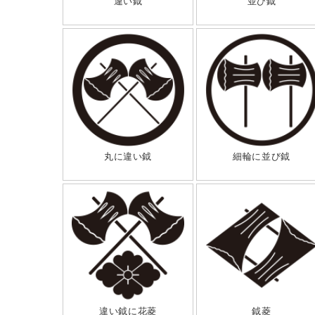
違い鉞
並び鉞
丸に違い鉞
細輪に並び鉞
違い鉞に花菱
鉞菱