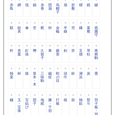
赤
網
筏
錨
糸
団
烏
扇
折
櫂
鏡
鍵
鳥
巻
扇
帽
敷
子
額
鉸
傘
笠
舵
桛
金
半
兜
鎌
釜
祇
具
輪
鐘
敷
園
守
杵
杏
釘
轡
久
車
鍬
剣
笄
五
琴
将
葉
抜
留
形
德
柱
棋
子
駒
独
杯
猿
算
三
錫
蛇
頭
鈴
洲
炭
墨
楽
木
味
杖
の
巾
浜
・
駒
目
木
錢
玉
宝
団
地
滕
打
槌
鼓
独
熨
羽
・
結
子
紙
・
板
鈷
斗
子
宝
び
千
板
珠
切
・
羽