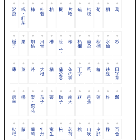
沢
楓
柿
杜
柏
梶
片
蕪
桔
菊
桐
葛
瀉
・
若
喰
梗
紅
葉
栀
栗
胡
河
榊
笹
桜
柘
歯
棕
水
杉
子
桃
骨
・
榴
朶
櫚
仙
竹
薄
董
芹
大
橘
蒲
茶
丁
蔦
椿
鉄
田
根
公
の
字
線
字
英
実
草
唐
梛
梨
茄
薺
撫
南
萩
芭
蓮
柊
瓢
辛
・
子
子
天
蕉
柰
花
枇
藤
葡
牡
寓
松
茗
桃
山
夕
楪
百
杷
萄
丹
生
荷
吹
顔
合