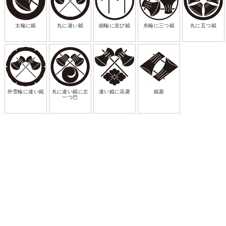
太輪に鉞
丸に違い鉞
細輪に並び鉞
糸輪に三つ鉞
丸に五つ鉞
外雪輪に違い鉞
丸に違い鉞に左
違い鉞に花菱
鉞菱
一つ巴