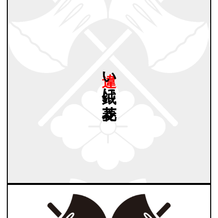
違い
鉞に
花菱