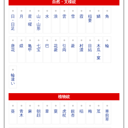
自然・文様紋
日
月
星
山
水
浪
雲
雪
霞
稲
鱗
角
・
・
・
妻
日
曜
山
足
形
唐
鐶
亀
七
巴
花
引
菱
村
目
木
輪
花
甲
宝
菱
両
濃
結
瓜
・
窠
輪
違
い
植物紋
葵
青
麻
朝
葦
粟
虎
銀
稲
梅
苽
車
木
顔
杖
杏
前
草