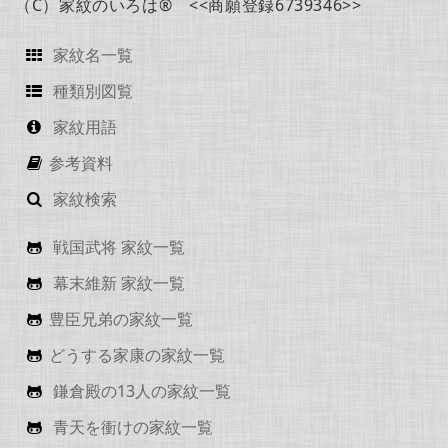
（C）家紋のいろは® <<商願登録6739346>>
家紋名一覧
種類別図覧
家紋用語
参考資料
家紋検索
戦国武将 家紋一覧
幕末維新 家紋一覧
豊臣兄弟の家紋一覧
どうする家康の家紋一覧
鎌倉殿の13人の家紋一覧
青天を衝けの家紋一覧