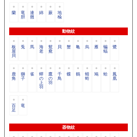
蘭
竜
連
綿
蕨
地
胆
翹
楡
動物紋
板
兎
馬
海
鴛
貝
蟹
亀
烏
雁
蝙
鷺
屋
老
鴦
蝠
貝
鹿
獅
雀
蟬
鷹
千
蝶
鶴
蜻
鳩
蛤
鳳
角
子
の
の
鳥
蛉
凰
上
羽
羽
百
竜
足
器物紋