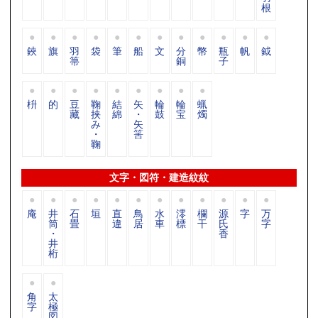
根
鋏
旗
羽
袋
筆
船
文
分
幣
瓶
帆
鉞
箒
銅
子
枡
的
豆
鞠
結
矢
輪
輪
蝋
藏
挟
綿
・
鼓
宝
燭
み
矢
・
筈
鞠
文字・図符・建造紋紋
庵
井
石
垣
直
鳥
水
澪
欄
源
字
万
筒
畳
違
居
車
標
干
氏
字
・
香
井
桁
角
太
字
極
図