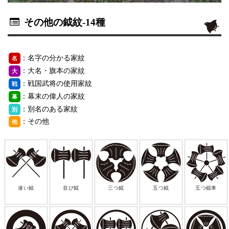
その他の鉞紋
-14種
：名字の分かる家紋
名
：大名・旗本の家紋
大
：戦国武将の使用家紋
戦
：幕末の偉人の家紋
幕
：別名のある家紋
別
：その他
他
違い鉞
並び鉞
三つ鉞
五つ鉞
五つ鉞車