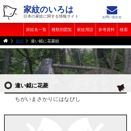
家紋のいろは
日本の家紋に関する情報サイト
お問い合わせ
家紋名一覧
種類別図覧
家紋用語
参考資料
検索
鉞紋
違い鉞に花菱紋
違い鉞に花菱
ちがいまさかりにはなびし