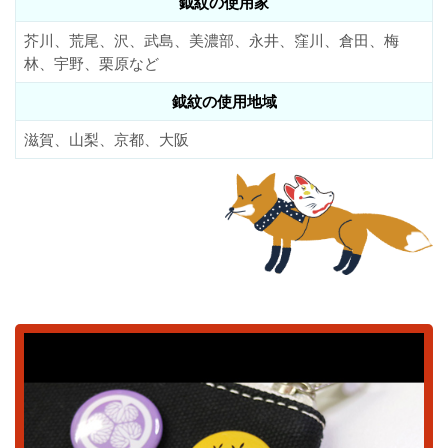
鉞紋の使用家
芥川、荒尾、沢、武島、美濃部、永井、窪川、倉田、梅
林、宇野、栗原など
鉞紋の使用地域
滋賀、山梨、京都、大阪