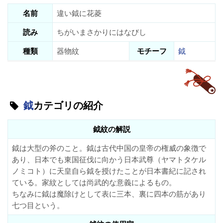
名前
違い鉞に花菱
読み
ちがいまさかりにはなびし
種類
器物紋
モチーフ
鉞
鉞
カテゴリの紹介
鉞紋の解説
鉞は大型の斧のこと。鉞は古代中国の皇帝の権威の象徴で
あり、日本でも東国征伐に向かう日本武尊（ヤマトタケル
ノミコト）に天皇自ら鉞を授けたことが日本書紀に記され
ている。家紋としては尚武的な意義によるもの。
ちなみに鉞は魔除けとして表に三本、裏に四本の筋があり
七つ目という。