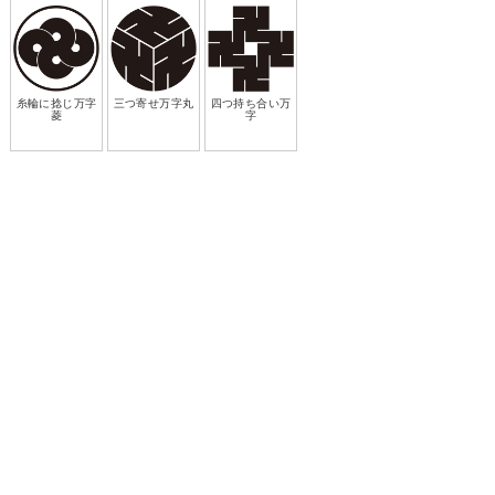
糸輪に捻じ万字
三つ寄せ万字丸
四つ持ち合い万
菱
字