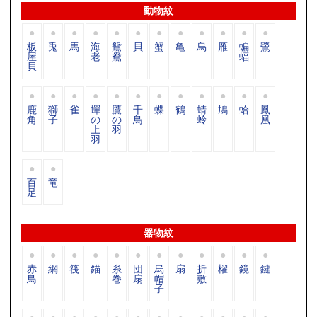
動物紋
板
兎
馬
海
鴛
貝
蟹
亀
烏
雁
蝙
鷺
屋
老
鴦
蝠
貝
鹿
獅
雀
蟬
鷹
千
蝶
鶴
蜻
鳩
蛤
鳳
角
子
の
の
鳥
蛉
凰
上
羽
羽
百
竜
足
器物紋
赤
網
筏
錨
糸
団
烏
扇
折
櫂
鏡
鍵
鳥
巻
扇
帽
敷
子