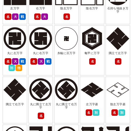
左万字
右万字
陰左万字
陰右万字
石持ち地抜き万
字
名
大
戦
名
大
名
丸に左万字
丸に右万字
糸輪に豆万字
亀甲に万字
隅立て左万字
名
大
戦
名
大
戦
名
名
別
他
隅立て右万字
丸に隅立て左万
丸に隅立て右万
左万字菱
陰左万字菱
字
字
名
別
名
別
名