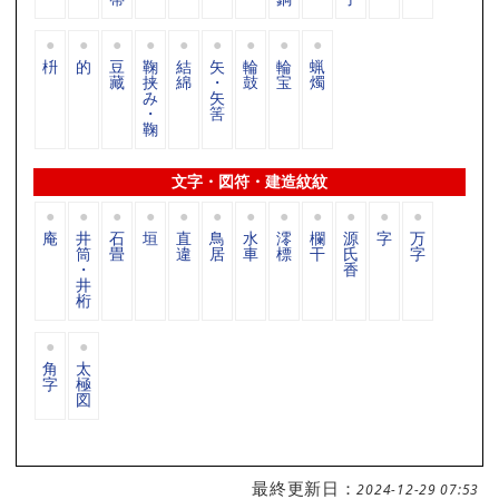
枡
的
豆
鞠
結
矢
輪
輪
蝋
藏
挟
綿
・
鼓
宝
燭
み
矢
・
筈
鞠
文字・図符・建造紋紋
庵
井
石
垣
直
鳥
水
澪
欄
源
字
万
筒
畳
違
居
車
標
干
氏
字
・
香
井
桁
角
太
字
極
図
最終更新日：
2024-12-29 07:53