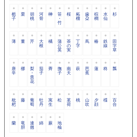
栀
栗
胡
河
榊
笹
桜
柘
歯
棕
水
杉
子
桃
骨
・
榴
朶
櫚
仙
竹
薄
董
芹
大
橘
蒲
茶
丁
蔦
椿
鉄
田
根
公
の
字
線
字
英
実
草
唐
梛
梨
茄
薺
撫
南
萩
芭
蓮
柊
瓢
辛
・
子
子
天
蕉
柰
花
枇
藤
葡
牡
寓
松
茗
桃
山
夕
楪
百
杷
萄
丹
生
荷
吹
顔
合
蘭
竜
連
綿
蕨
地
胆
翹
楡