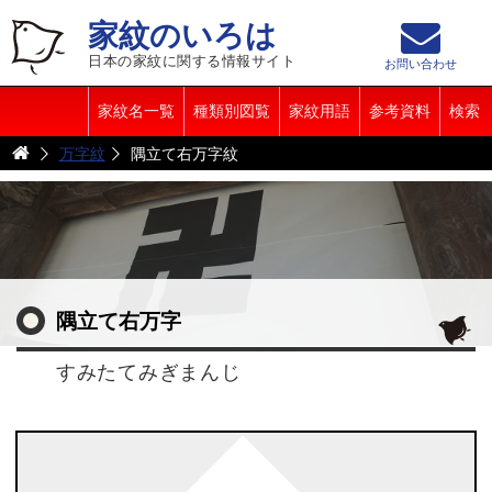
家紋のいろは
日本の家紋に関する情報サイト
お問い合わせ
家紋名一覧
種類別図覧
家紋用語
参考資料
検索
万字紋
隅立て右万字紋
隅立て右万字
すみたてみぎまんじ