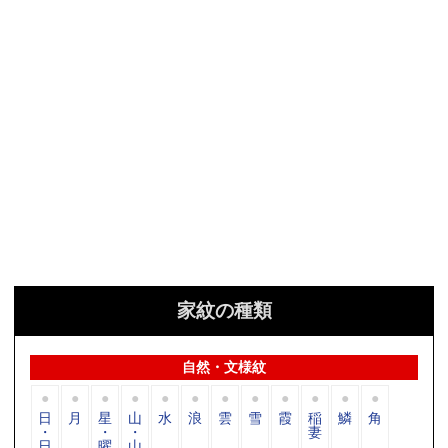
家紋の種類
自然・文様紋
日
月
星
山
水
浪
雲
雪
霞
稲
鱗
角
・
・
・
妻
日
曜
山