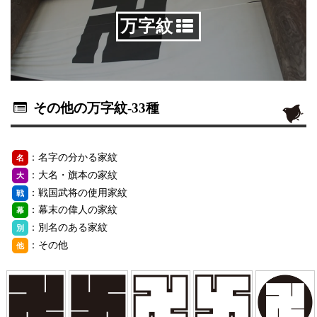
万字紋
その他の万字紋
-33種
：名字の分かる家紋
名
：大名・旗本の家紋
大
：戦国武将の使用家紋
戦
：幕末の偉人の家紋
幕
：別名のある家紋
別
：その他
他