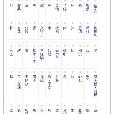
額
鉸
傘
笠
舵
桛
金
半
兜
鎌
釜
祇
具
輪
鐘
敷
園
守
杵
杏
釘
轡
久
車
鍬
剣
笄
五
琴
将
葉
抜
留
形
德
柱
棋
子
駒
独
杯
猿
算
三
錫
蛇
頭
鈴
洲
炭
墨
楽
木
味
杖
の
巾
浜
・
駒
目
木
錢
玉
宝
団
地
滕
打
槌
鼓
独
熨
羽
・
結
子
紙
・
板
鈷
斗
子
宝
び
千
板
珠
切
・
羽
根
鋏
旗
羽
袋
筆
船
文
分
幣
瓶
帆
鉞
箒
銅
子