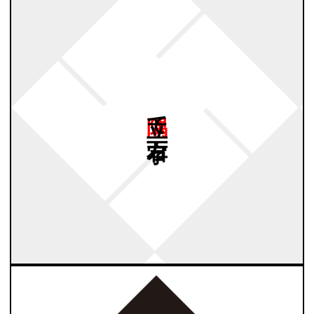
隅立て
右万字