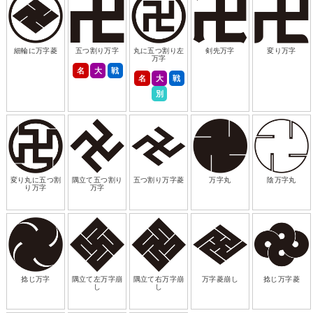
細輪に万字菱
五つ割り万字
丸に五つ割り左
剣先万字
変り万字
万字
名
大
戦
名
大
戦
別
変り丸に五つ割
隅立て五つ割り
五つ割り万字菱
万字丸
陰万字丸
り万字
万字
捻じ万字
隅立て左万字崩
隅立て右万字崩
万字菱崩し
捻じ万字菱
し
し