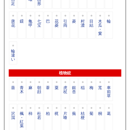
足
形
唐
鐶
亀
七
巴
花
引
菱
村
目
木
輪
花
甲
宝
菱
両
濃
結
瓜
・
窠
輪
違
い
植物紋
葵
青
麻
朝
葦
粟
虎
銀
稲
梅
苽
車
木
顔
杖
杏
前
草
沢
楓
柿
杜
柏
梶
片
蕪
桔
菊
桐
葛
瀉
・
若
喰
梗
紅
葉