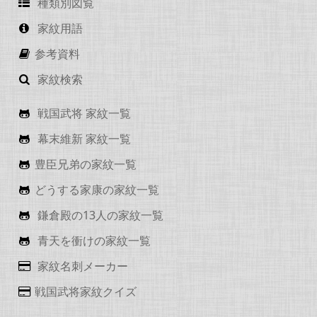
種類別図覧
家紋用語
参考資料
家紋検索
戦国武将 家紋一覧
幕末維新 家紋一覧
豊臣兄弟の家紋一覧
どうする家康の家紋一覧
鎌倉殿の13人の家紋一覧
青天を衝けの家紋一覧
家紋名刺メーカー
戦国武将家紋クイズ