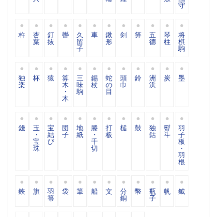
守
杵
杏
釘
轡
久
車
鍬
剣
笄
五
琴
将
葉
抜
留
形
德
柱
棋
子
駒
独
杯
猿
算
三
錫
蛇
頭
鈴
洲
炭
墨
楽
木
味
杖
の
巾
浜
・
駒
目
木
錢
玉
宝
団
地
滕
打
槌
鼓
独
熨
羽
・
結
子
紙
・
板
鈷
斗
子
宝
び
千
板
珠
切
・
羽
根
鋏
旗
羽
袋
筆
船
文
分
幣
瓶
帆
鉞
箒
銅
子