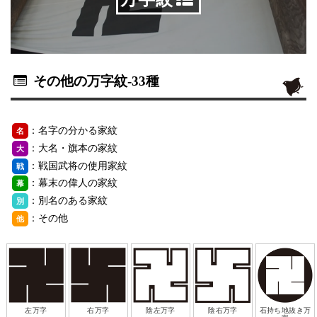
その他の万字紋
-33種
：名字の分かる家紋
名
：大名・旗本の家紋
大
：戦国武将の使用家紋
戦
：幕末の偉人の家紋
幕
：別名のある家紋
別
：その他
他
左万字
右万字
陰左万字
陰右万字
石持ち地抜き万