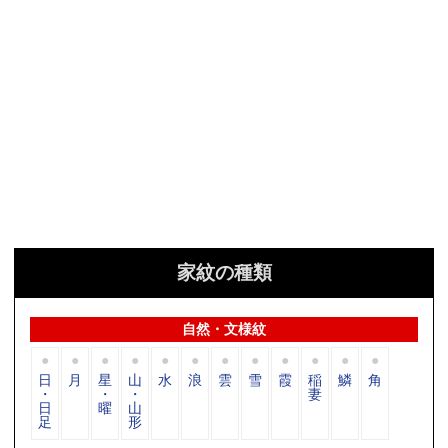
家紋の種類
自然・文様紋
日
月
星
山
水
浪
雲
雪
霞
稲
鱗
角
・
・
・
妻
日
曜
山
足
形