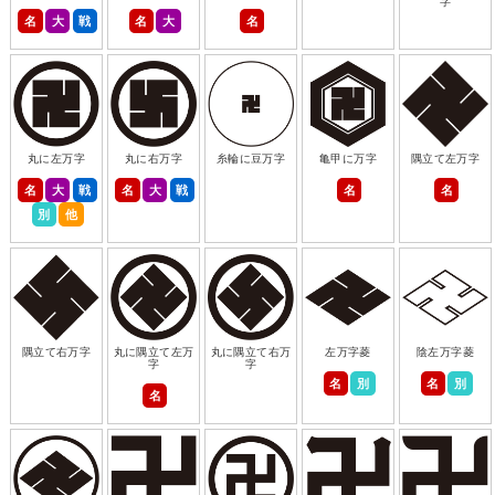
字
名
大
戦
名
大
名
丸に左万字
丸に右万字
糸輪に豆万字
亀甲に万字
隅立て左万字
名
大
戦
名
大
戦
名
名
別
他
隅立て右万字
丸に隅立て左万
丸に隅立て右万
左万字菱
陰左万字菱
字
字
名
別
名
別
名