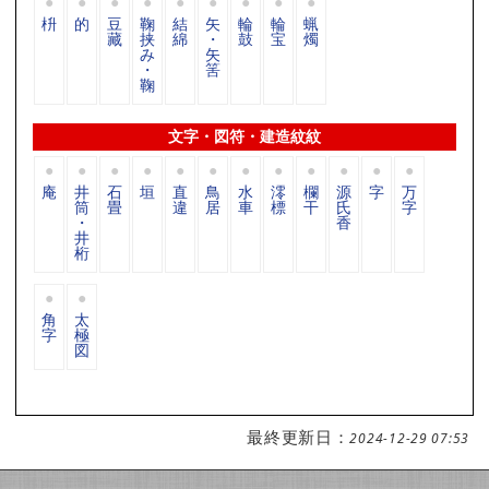
枡
的
豆
鞠
結
矢
輪
輪
蝋
藏
挟
綿
・
鼓
宝
燭
み
矢
・
筈
鞠
文字・図符・建造紋紋
庵
井
石
垣
直
鳥
水
澪
欄
源
字
万
筒
畳
違
居
車
標
干
氏
字
・
香
井
桁
角
太
字
極
図
最終更新日：
2024-12-29 07:53