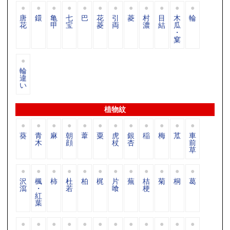
唐
鐶
亀
七
巴
花
引
菱
村
目
木
輪
花
甲
宝
菱
両
濃
結
瓜
・
窠
輪
違
い
植物紋
葵
青
麻
朝
葦
粟
虎
銀
稲
梅
苽
車
木
顔
杖
杏
前
草
沢
楓
柿
杜
柏
梶
片
蕪
桔
菊
桐
葛
瀉
・
若
喰
梗
紅
葉