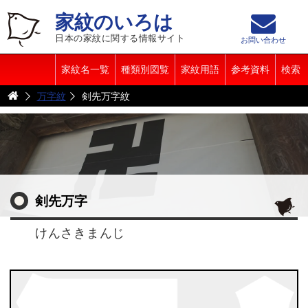
家紋のいろは
日本の家紋に関する情報サイト
お問い合わせ
家紋名一覧
種類別図覧
家紋用語
参考資料
検索
万字紋
剣先万字紋
剣先万字
けんさきまんじ