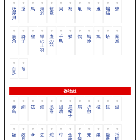
板
兎
馬
海
鴛
貝
蟹
亀
烏
雁
蝙
鷺
屋
老
鴦
蝠
貝
鹿
獅
雀
蟬
鷹
千
蝶
鶴
蜻
鳩
蛤
鳳
角
子
の
の
鳥
蛉
凰
上
羽
羽
百
竜
足
器物紋
赤
網
筏
錨
糸
団
烏
扇
折
櫂
鏡
鍵
鳥
巻
扇
帽
敷
子
額
鉸
傘
笠
舵
桛
金
半
兜
鎌
釜
祇
具
輪
鐘
敷
園