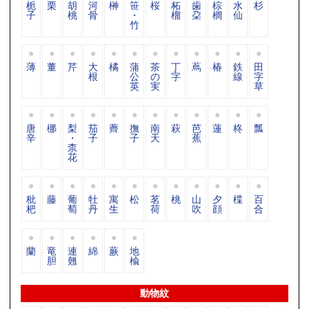
栀
栗
胡
河
榊
笹
桜
柘
歯
棕
水
杉
子
桃
骨
・
榴
朶
櫚
仙
竹
薄
董
芹
大
橘
蒲
茶
丁
蔦
椿
鉄
田
根
公
の
字
線
字
英
実
草
唐
梛
梨
茄
薺
撫
南
萩
芭
蓮
柊
瓢
辛
・
子
子
天
蕉
柰
花
枇
藤
葡
牡
寓
松
茗
桃
山
夕
楪
百
杷
萄
丹
生
荷
吹
顔
合
蘭
竜
連
綿
蕨
地
胆
翹
楡
動物紋