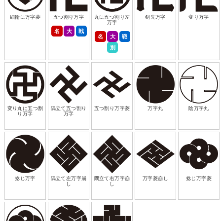
細輪に万字菱
五つ割り万字
丸に五つ割り左
剣先万字
変り万字
万字
名
大
戦
名
大
戦
別
変り丸に五つ割
隅立て五つ割り
五つ割り万字菱
万字丸
陰万字丸
り万字
万字
捻じ万字
隅立て左万字崩
隅立て右万字崩
万字菱崩し
捻じ万字菱
し
し