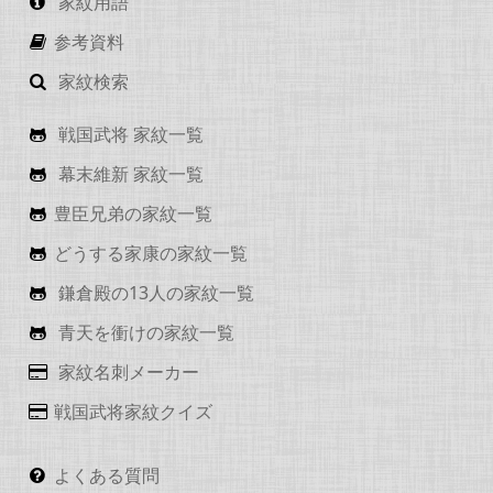
家紋用語
参考資料
家紋検索
戦国武将 家紋一覧
幕末維新 家紋一覧
豊臣兄弟の家紋一覧
どうする家康の家紋一覧
鎌倉殿の13人の家紋一覧
青天を衝けの家紋一覧
家紋名刺メーカー
戦国武将家紋クイズ
よくある質問