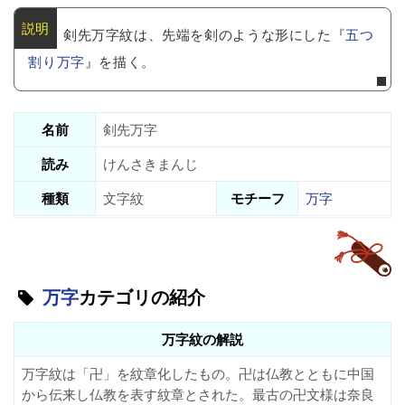
剣先万字紋は、先端を剣のような形にした『
五つ
割り万字
』を描く。
名前
剣先万字
読み
けんさきまんじ
種類
文字紋
モチーフ
万字
万字
カテゴリの紹介
万字紋の解説
万字紋は「卍」を紋章化したもの。卍は仏教とともに中国
から伝来し仏教を表す紋章とされた。最古の卍文様は奈良