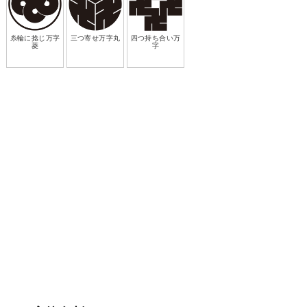
糸輪に捻じ万字
三つ寄せ万字丸
四つ持ち合い万
菱
字