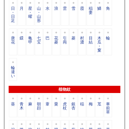
日
月
星
山
水
浪
雲
雪
霞
稲
鱗
角
・
・
・
妻
日
曜
山
足
形
唐
鐶
亀
七
巴
花
引
菱
村
目
木
輪
花
甲
宝
菱
両
濃
結
瓜
・
窠
輪
違
い
植物紋
葵
青
麻
朝
葦
粟
虎
銀
稲
梅
苽
車
木
顔
杖
杏
前
草