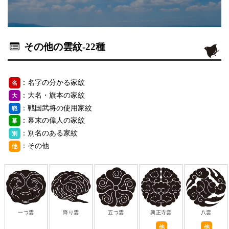
その他の雲紋
-22種
：名字の分かる家紋
名
：大名・旗本の家紋
大
：戦国武将の使用家紋
戦
：幕末の偉人の家紋
幕
：別名のある家紋
別
：その他
他
一つ雲
降り雲
五つ雲
興正寺雲
八雲
他
他