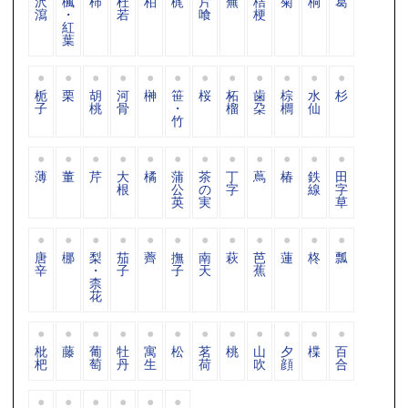
沢
楓
柿
杜
柏
梶
片
蕪
桔
菊
桐
葛
瀉
・
若
喰
梗
紅
葉
栀
栗
胡
河
榊
笹
桜
柘
歯
棕
水
杉
子
桃
骨
・
榴
朶
櫚
仙
竹
薄
董
芹
大
橘
蒲
茶
丁
蔦
椿
鉄
田
根
公
の
字
線
字
英
実
草
唐
梛
梨
茄
薺
撫
南
萩
芭
蓮
柊
瓢
辛
・
子
子
天
蕉
柰
花
枇
藤
葡
牡
寓
松
茗
桃
山
夕
楪
百
杷
萄
丹
生
荷
吹
顔
合