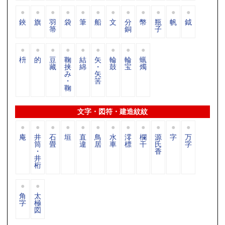
鋏
旗
羽
袋
筆
船
文
分
幣
瓶
帆
鉞
箒
銅
子
枡
的
豆
鞠
結
矢
輪
輪
蝋
藏
挟
綿
・
鼓
宝
燭
み
矢
・
筈
鞠
文字・図符・建造紋紋
庵
井
石
垣
直
鳥
水
澪
欄
源
字
万
筒
畳
違
居
車
標
干
氏
字
・
香
井
桁
角
太
字
極
図