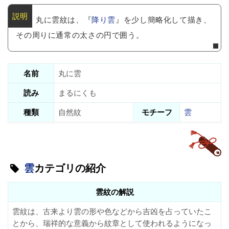
丸に雲紋は、『
降り雲
』を少し簡略化して描き、
その周りに通常の太さの円で囲う。
名前
丸に雲
読み
まるにくも
種類
自然紋
モチーフ
雲
雲
カテゴリの紹介
雲紋の解説
雲紋は、古来より雲の形や色などから吉凶を占っていたこ
とから、瑞祥的な意義から紋章として使われるようになっ