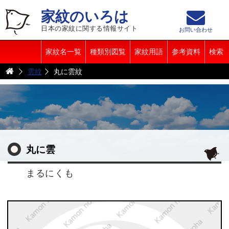
家紋のいろは
日本の家紋に関する情報サイト
お問い合わせ
家紋名一覧
種類別図覧
家紋用語
参考資料
検索
雲紋
丸に雲紋
丸に雲
まるにくも