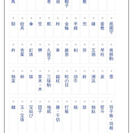
鳥
巻
扇
帽
敷
子
額
鉸
傘
笠
舵
桛
金
半
兜
鎌
釜
祇
具
輪
鐘
敷
園
守
杵
杏
釘
轡
久
車
鍬
剣
笄
五
琴
将
葉
抜
留
形
德
柱
棋
子
駒
独
杯
猿
算
三
錫
蛇
頭
鈴
洲
炭
墨
楽
木
味
杖
の
巾
浜
・
駒
目
木
錢
玉
宝
団
地
滕
打
槌
鼓
独
熨
羽
・
結
子
紙
・
板
鈷
斗
子
宝
び
千
板
珠
切
・
羽
根