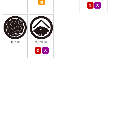
他
名
大
丸に雲
丸に山雲
名
大