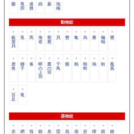
蘭
竜
連
綿
蕨
地
胆
翹
楡
動物紋
板
兎
馬
海
鴛
貝
蟹
亀
烏
雁
蝙
鷺
屋
老
鴦
蝠
貝
鹿
獅
雀
蟬
鷹
千
蝶
鶴
蜻
鳩
蛤
鳳
角
子
の
の
鳥
蛉
凰
上
羽
羽
百
竜
足
器物紋
赤
網
筏
錨
糸
団
烏
扇
折
櫂
鏡
鍵