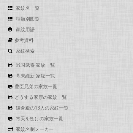
家紋名一覧
種類別図覧
家紋用語
参考資料
家紋検索
戦国武将 家紋一覧
幕末維新 家紋一覧
豊臣兄弟の家紋一覧
どうする家康の家紋一覧
鎌倉殿の13人の家紋一覧
青天を衝けの家紋一覧
家紋名刺メーカー