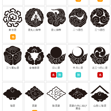
東寺雲
雲丸に御幣
雲に御幣
二つ雲巴
三つ雲巴
他
三つ重ね雲
金物形雲
日に雲
半月に雲
左三つ巴に雲
名
別
別
名
瑞雲
雲菱
陰雲菱
雲菱の内に結び
山形に瑞雲
雁金