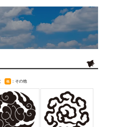
紋
：その他
他