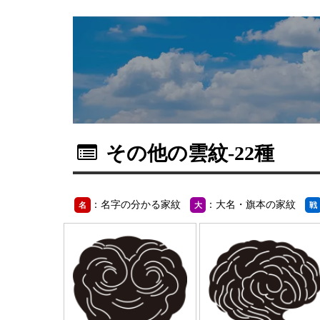
その他の雲紋
-22種
：名字の分かる家紋
：大名・旗本の家紋
名
大
戦