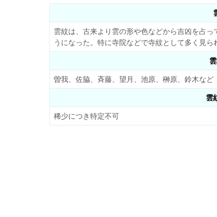
雲紋は、古来より雲の形や色などから吉凶を占っ
うになった。特に寺院などで寺紋として多く見ら
雲
曽我、佐脇、斉藤、望月、池原、榊原、鈴木など
雲
稀少につき特定不可