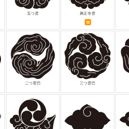
五つ雲
興正寺雲
他
二つ雲巴
三つ雲巴