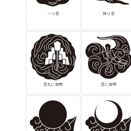
一つ雲
降り雲
雲丸に御幣
雲に御幣