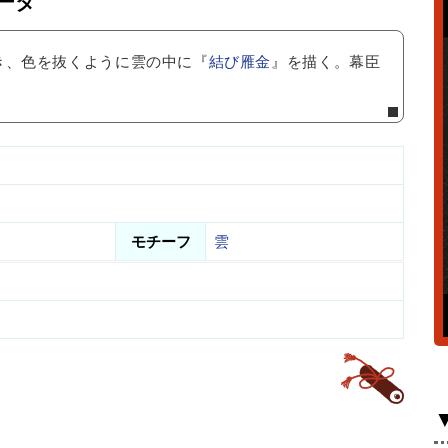
ータ
き、色を抜くように雲の中に『
結び雁金
』を描く。幕臣
モチーフ
雲