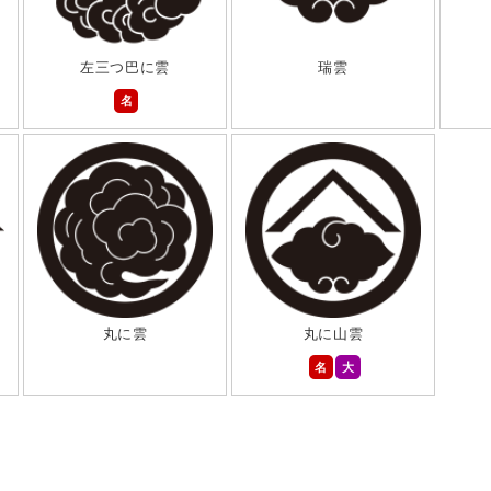
左三つ巴に雲
瑞雲
名
丸に雲
丸に山雲
名
大