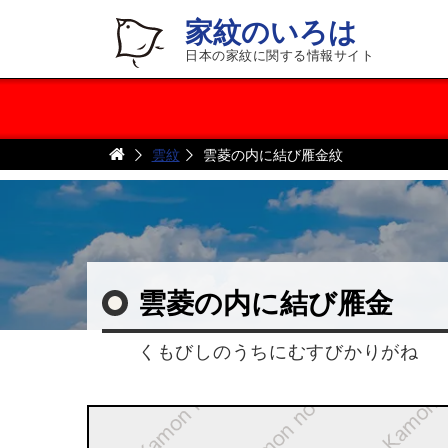
家紋のいろは
日本の家紋に関する情報サイト
雲紋
雲菱の内に結び雁金紋
雲菱の内に結び雁金
くもびしのうちにむすびかりがね