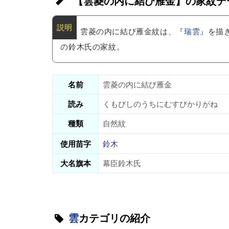
【雲菱の内に結び雁金】の家紋デ
雲菱の内に結び雁金紋は、『
瑞雲
』を描
の鈴木氏の家紋。
名前
雲菱の内に結び雁金
読み
くもびしのうちにむすびかりがね
種類
自然紋
使用苗字
鈴木
大名旗本
幕臣鈴木氏
雲
カテゴリの紹介