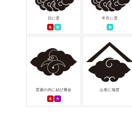
日に雲
半月に雲
名
別
別
雲菱の内に結び雁金
山形に瑞雲
名
大