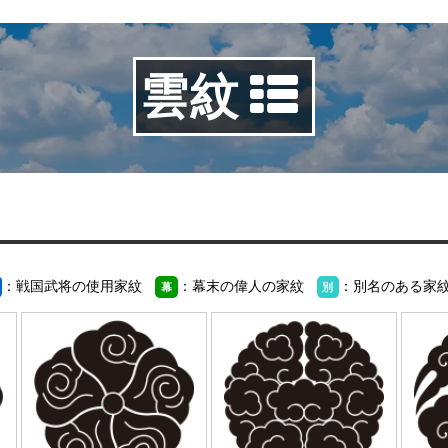
雲紋
：戦国武将の使用家紋
：幕末の偉人の家紋
：別名のある家
幕
別