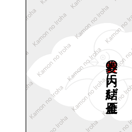
雲菱の
内に
結び
雁金