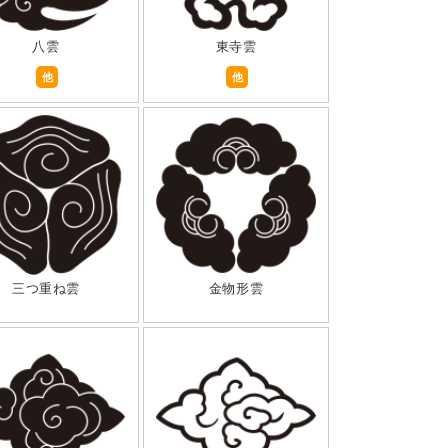
八雲
東寺雲
他
他
三つ重ね雲
金物形雲