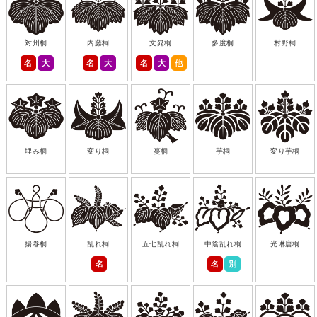
対州桐
内藤桐
文晁桐
多度桐
村野桐
名
大
名
大
名
大
他
埋み桐
変り桐
蔓桐
芋桐
変り芋桐
揚巻桐
乱れ桐
五七乱れ桐
中陰乱れ桐
光琳唐桐
名
名
別