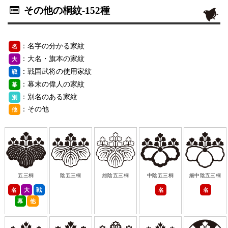
その他の桐紋
-152種
：名字の分かる家紋
名
：大名・旗本の家紋
大
：戦国武将の使用家紋
戦
：幕末の偉人の家紋
幕
：別名のある家紋
別
：その他
他
五三桐
陰五三桐
総陰五三桐
中陰五三桐
細中陰五三桐
名
大
戦
名
名
幕
他