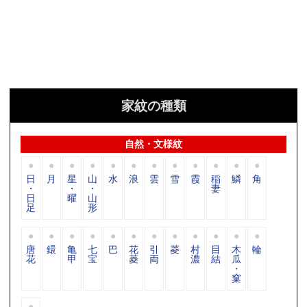
家紋の種類
自然・文様紋
日
月
星
山
水
浪
雲
雪
霞
稲
鱗
角
・
・
・
妻
日
曜
山
足
形
唐
鐶
亀
七
巴
花
引
菱
村
目
木
輪
花
甲
宝
菱
両
濃
結
瓜
・
窠