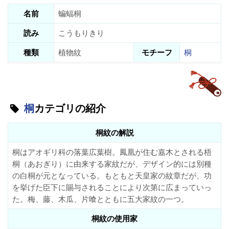
名前
蝙蝠桐
読み
こうもりきり
種類
植物紋
モチーフ
桐
桐
カテゴリの紹介
桐紋の解説
桐はアオギリ科の落葉広葉樹。鳳凰が住む嘉木とされる梧
桐（あおぎり）に由来する家紋だが、デザイン的には別種
の白桐が元となっている。もともと天皇家の紋章だが、功
を挙げた臣下に賜与されることにより次第に広まっていっ
た。梅、藤、木瓜、片喰とともに五大家紋の一つ。
桐紋の使用家