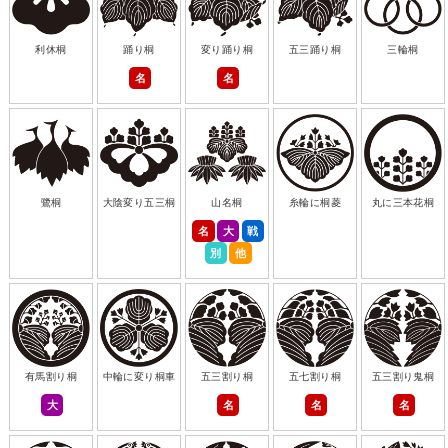
利休桐
踊り桐
変り踊り桐
五三踊り桐
三輪桐
名
名
鷺桐
大陰変り五三桐
山名桐
糸輪に桐菱
丸に三本花桐
名
大
戦
別
他
有馬割り桐
中輪に変り桐車
五三割り桐
五七割り桐
五三割り鬼桐
大
名
名
名