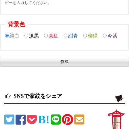
ピーを入力してください。
背景色
純白
漆黒
真紅
紺青
柳緑
今紫
SNSで家紋をシェア