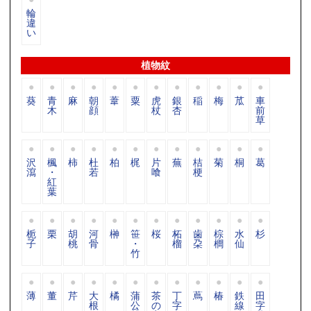
輪
違
い
植物紋
葵
青
麻
朝
葦
粟
虎
銀
稲
梅
苽
車
木
顔
杖
杏
前
草
沢
楓
柿
杜
柏
梶
片
蕪
桔
菊
桐
葛
瀉
・
若
喰
梗
紅
葉
栀
栗
胡
河
榊
笹
桜
柘
歯
棕
水
杉
子
桃
骨
・
榴
朶
櫚
仙
竹
薄
董
芹
大
橘
蒲
茶
丁
蔦
椿
鉄
田
根
公
の
字
線
字