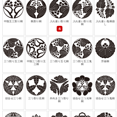
中陰五三割り桐
鶴割り桐
入れ違い割り桐
入れ違い割り花
入れ違い鬼桐崩
桐
し
名
三つ割り五三桐
中陰三つ割り五
三つ割り五七桐
三つ割り五三鬼
浮線桐
三桐
桐
頭合せ三つ桐
三つ割り花桐
外向き三つ割り
頭合せ三つ光琳
頭合せ三つ鬼桐
桐
桐