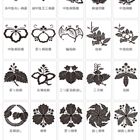
糸中陰向い桐菱
細中陰五三桐菱
中陰桐飛蝶
桐揚羽蝶
中陰桐蝶
中陰桐胡蝶
変り桐胡蝶
蝙蝠桐
枝桐
中陰枝桐
変り枝桐
光琳枝桐
三つ葉花桐崩し
三月桐
花桐
花桐崩し
桐車
変り桐車
捻じ桐車
細捻じ桐車