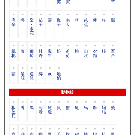
英
実
草
唐
梛
梨
茄
薺
撫
南
萩
芭
蓮
柊
瓢
辛
・
子
子
天
蕉
柰
花
枇
藤
葡
牡
寓
松
茗
桃
山
夕
楪
百
杷
萄
丹
生
荷
吹
顔
合
蘭
竜
連
綿
蕨
地
胆
翹
楡
動物紋
板
兎
馬
海
鴛
貝
蟹
亀
烏
雁
蝙
鷺
屋
老
鴦
蝠
貝
鹿
獅
雀
蟬
鷹
千
蝶
鶴
蜻
鳩
蛤
鳳