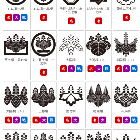
丸に五七桐
丸に五七鬼桐
子持ち隅切り角
組み合い角に五
雪輪に五七桐
に五七桐
七桐
名
大
戦
名
名
名
名
五七桐に垂れ角
丸に五七桐に一
太閤桐
太閤桐（２）
太閤桐（３）
文字
名
大
戦
名
大
戦
名
大
戦
名
太閤桐（４）
上杉桐
佐竹桐
嵯峨桐
有馬桐
名
大
戦
名
大
戦
名
大
名
大
名
大
戦