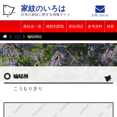
家紋のいろは
日本の家紋に関する情報サイト
お問い合わせ
家紋名一覧
種類別図覧
家紋用語
参考資料
検索
桐紋
蝙蝠桐紋
蝙蝠桐
こうもりきり