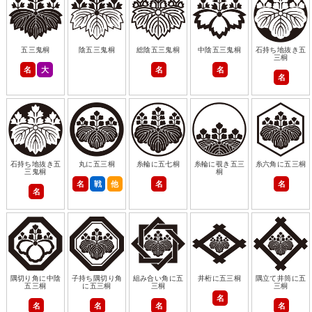
五三鬼桐
陰五三鬼桐
総陰五三鬼桐
中陰五三鬼桐
石持ち地抜き五
三桐
名
大
名
名
名
石持ち地抜き五
丸に五三桐
糸輪に五七桐
糸輪に覗き五三
糸六角に五三桐
三鬼桐
桐
名
戦
他
名
名
名
隅切り角に中陰
子持ち隅切り角
組み合い角に五
井桁に五三桐
隅立て井筒に五
五三桐
に五三桐
三桐
三桐
名
名
名
名
名