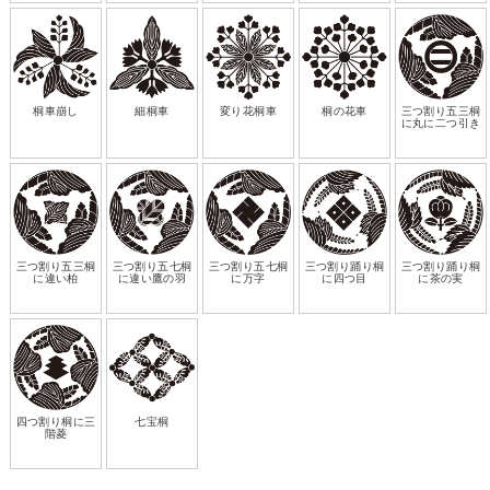
桐車崩し
細桐車
変り花桐車
桐の花車
三つ割り五三桐
に丸に二つ引き
三つ割り五三桐
三つ割り五七桐
三つ割り五七桐
三つ割り踊り桐
三つ割り踊り桐
に違い柏
に違い鷹の羽
に万字
に四つ目
に茶の実
四つ割り桐に三
七宝桐
階菱