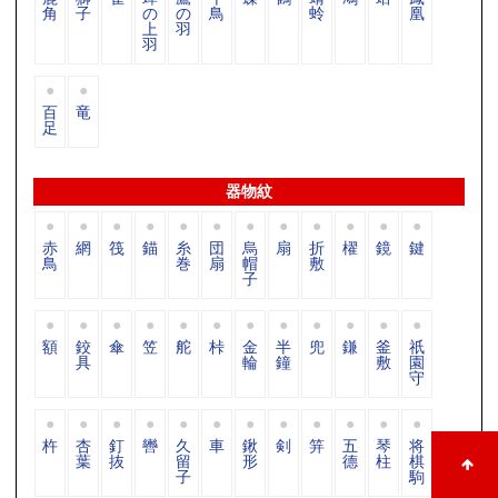
角
子
の
の
鳥
蛉
凰
上
羽
羽
百
竜
足
器物紋
赤
網
筏
錨
糸
団
烏
扇
折
櫂
鏡
鍵
鳥
巻
扇
帽
敷
子
額
鉸
傘
笠
舵
桛
金
半
兜
鎌
釜
祇
具
輪
鐘
敷
園
守
杵
杏
釘
轡
久
車
鍬
剣
笄
五
琴
将
葉
抜
留
形
德
柱
棋
子
駒