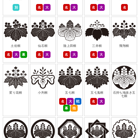
別
名
大
名
大
名
大
名
土佐桐
仙石桐
陰上田桐
三井桐
飛翔桐
名
大
幕
名
大
名
大
名
大
変り花桐
小判桐
五七桐
五七鬼桐
石持ち地抜き五
七桐
名
大
戦
名
大
幕
他