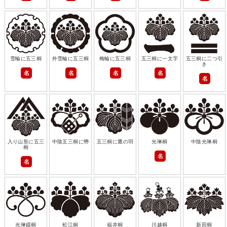
雪輪に五三桐
外雪輪に五三桐
梅輪に五三桐
五三桐に一文字
五三桐に二つ引
き
名
名
名
名
名
入り山形に五三
中陰五三桐に轡
五三桐に鷹の羽
光琳桐
中陰光琳桐
桐
名
名
光琳鐶桐
松江桐
福井桐
川越桐
新田桐