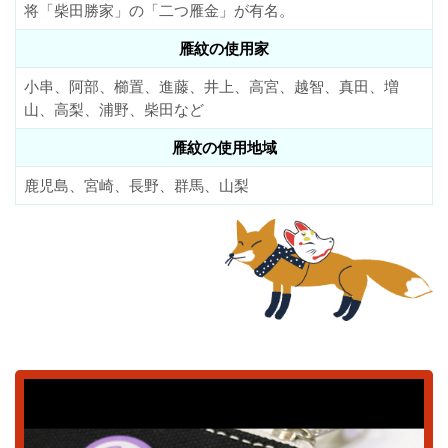
将「柴田勝家」の「二つ雁金」が有名。
雁紋の使用家
小串、阿部、櫛置、進藤、井上、高宮、越智、真田、増
山、高梨、浦野、柴田など
雁紋の使用地域
鹿児島、宮崎、長野、群馬、山梨