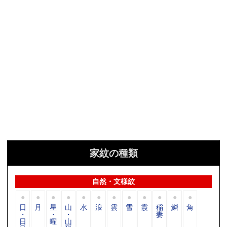
家紋の種類
自然・文様紋
日
月
星
山
水
浪
雲
雪
霞
稲
鱗
角
・
・
・
妻
日
曜
山