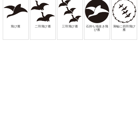
飛び雁
二羽飛び雁
三羽飛び雁
石持ち地抜き飛
薄輪に四羽飛び
び雁
雁