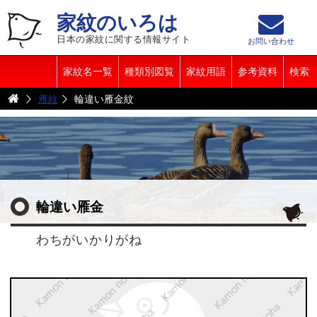
家紋のいろは
日本の家紋に関する情報サイト
お問い合わせ
家紋名一覧
種類別図覧
家紋用語
参考資料
検索
雁紋
輪違い雁金紋
輪違い雁金
わちがいかりがね