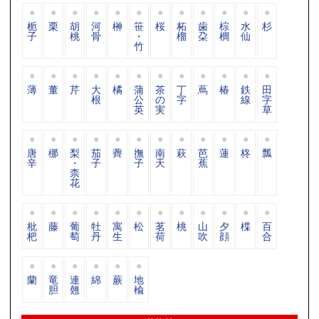
栀
栗
胡
河
榊
笹
桜
柘
歯
棕
水
杉
子
桃
骨
・
榴
朶
櫚
仙
竹
薄
董
芹
大
橘
蒲
茶
丁
蔦
椿
鉄
田
根
公
の
字
線
字
英
実
草
唐
梛
梨
茄
薺
撫
南
萩
芭
蓮
柊
瓢
辛
・
子
子
天
蕉
柰
花
枇
藤
葡
牡
寓
松
茗
桃
山
夕
楪
百
杷
萄
丹
生
荷
吹
顔
合
蘭
竜
連
綿
蕨
地
胆
翹
楡