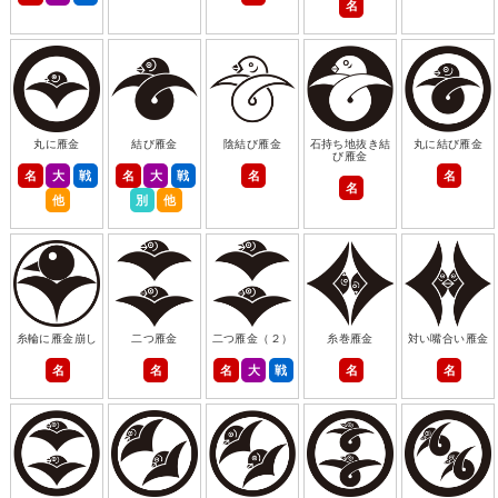
名
丸に雁金
結び雁金
陰結び雁金
石持ち地抜き結
丸に結び雁金
び雁金
名
大
戦
名
大
戦
名
名
名
他
別
他
糸輪に雁金崩し
二つ雁金
二つ雁金（２）
糸巻雁金
対い嘴合い雁金
名
名
名
大
戦
名
名