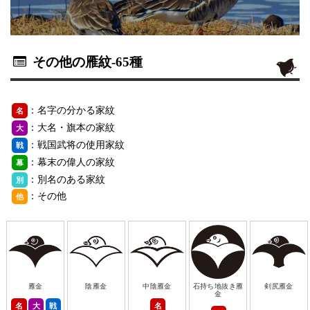
その他の雁紋
-65種
：名字の分かる家紋
名
：大名・旗本の家紋
大
：戦国武将の使用家紋
戦
：幕末の偉人の家紋
幕
：別名のある家紋
別
：その他
他
雁金
陰雁金
中陰雁金
石持ち地抜き雁
剣尻雁金
金
名
大
戦
名