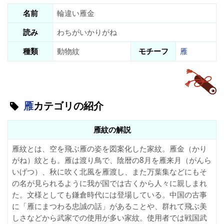
名前
輪違い雁金
読み
わちがいかりがね
種類
動物紋
モチーフ
雁
雁
カテゴリの紹介
雁紋の解説
雁紋とは、空を飛ぶ雁の姿を図案化した家紋。雁金（かり
がね）紋とも。雁は渡り鳥で、陰暦の8月を雁来月（がんら
いげつ）、秋に吹く北風を雁渡し、また万葉集などにもそ
の名が見られるように我が国では古くから人々に親しまれ
た。文様としても鎌倉時代には登場している。中国の古事
に「雁にまつわる忠誠の話」があることや、群れて飛ぶ美
しさなどから武家での使用が多い家紋。使用者では戦国武