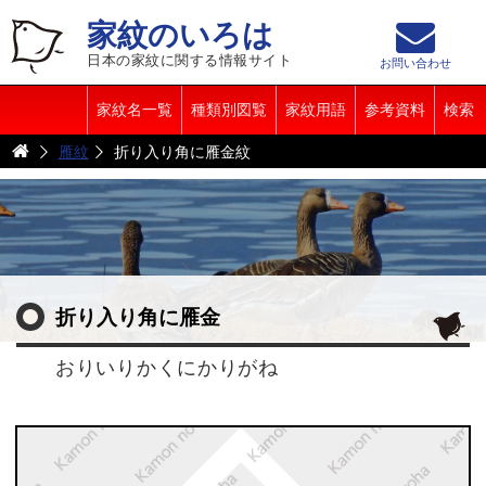
家紋のいろは
日本の家紋に関する情報サイト
お問い合わせ
家紋名一覧
種類別図覧
家紋用語
参考資料
検索
雁紋
折り入り角に雁金紋
折り入り角に雁金
おりいりかくにかりがね