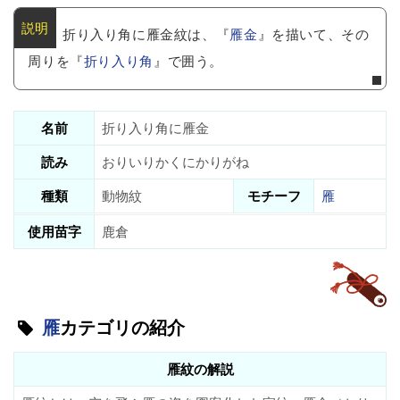
折り入り角に雁金紋は、『
雁金
』を描いて、その
周りを『
折り入り角
』で囲う。
名前
折り入り角に雁金
読み
おりいりかくにかりがね
種類
動物紋
モチーフ
雁
使用苗字
鹿倉
雁
カテゴリの紹介
雁紋の解説