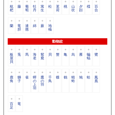
枇
藤
葡
牡
寓
松
茗
桃
山
夕
楪
百
杷
萄
丹
生
荷
吹
顔
合
蘭
竜
連
綿
蕨
地
胆
翹
楡
動物紋
板
兎
馬
海
鴛
貝
蟹
亀
烏
雁
蝙
鷺
屋
老
鴦
蝠
貝
鹿
獅
雀
蟬
鷹
千
蝶
鶴
蜻
鳩
蛤
鳳
角
子
の
の
鳥
蛉
凰
上
羽
羽
百
竜
足