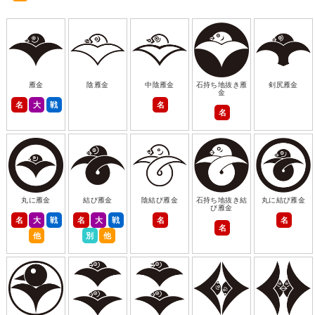
雁金
陰雁金
中陰雁金
石持ち地抜き雁
剣尻雁金
金
名
大
戦
名
名
丸に雁金
結び雁金
陰結び雁金
石持ち地抜き結
丸に結び雁金
び雁金
名
大
戦
名
大
戦
名
名
名
他
別
他