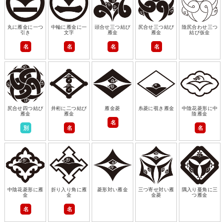
丸に雁金に一つ
中輪に雁金に一
頭合せ三つ結び
尻合せ三つ結び
陰尻合わせ三つ
引き
文字
雁金
雁金
結び仮金
名
名
名
名
尻合せ四つ結び
井桁に二つ結び
雁金菱
糸菱に覗き雁金
中陰花菱形に中
雁金
雁金
陰雁金
名
別
名
名
中陰花菱形に雁
折り入り角に雁
菱形対い雁金
三つ寄せ対い雁
隅入り蔓角に三
金
金
金菱
つ雁金
名
名