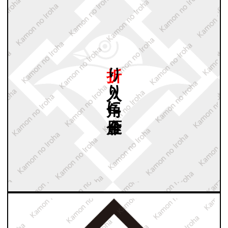
折り
入り
角に
雁金