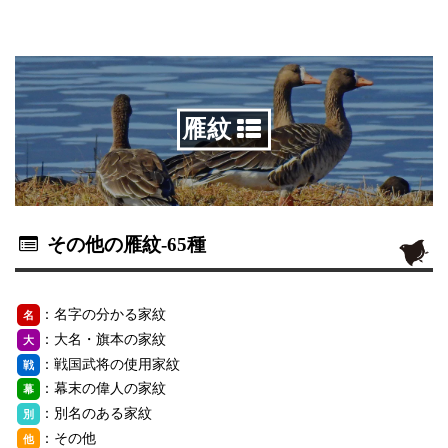
雁紋
その他の雁紋
-65種
：名字の分かる家紋
名
：大名・旗本の家紋
大
：戦国武将の使用家紋
戦
：幕末の偉人の家紋
幕
：別名のある家紋
別
：その他
他