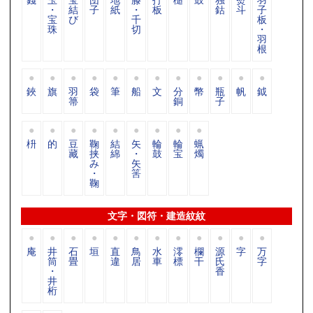
・
結
子
紙
・
板
鈷
斗
子
宝
び
千
板
珠
切
・
羽
根
鋏
旗
羽
袋
筆
船
文
分
幣
瓶
帆
鉞
箒
銅
子
枡
的
豆
鞠
結
矢
輪
輪
蝋
藏
挟
綿
・
鼓
宝
燭
み
矢
・
筈
鞠
文字・図符・建造紋紋
庵
井
石
垣
直
鳥
水
澪
欄
源
字
万
筒
畳
違
居
車
標
干
氏
字
・
香
井
桁