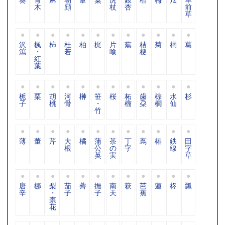
木
顔
杖
杏
前
草
沢
楓
柿
杜
柏
梶
片
蕪
桔
菊
桐
葛
瀉
・
若
喰
梗
紅
葉
栀
栗
胡
河
榊
笹
桜
柘
歯
棕
水
杉
子
桃
骨
・
榴
朶
櫚
仙
竹
薄
董
芹
大
橘
蒲
茶
丁
蔦
椿
鉄
田
根
公
の
字
線
字
英
実
草
唐
梛
梨
茄
薺
撫
南
萩
芭
蓮
柊
瓢
辛
・
子
子
天
蕉
柰
花