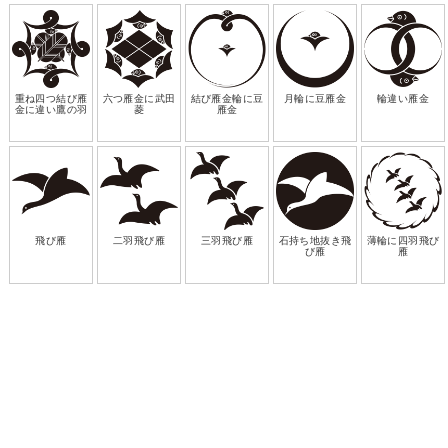
重ね四つ結び雁
六つ雁金に武田
結び雁金輪に豆
月輪に豆雁金
輪違い雁金
金に違い鷹の羽
菱
雁金
飛び雁
二羽飛び雁
三羽飛び雁
石持ち地抜き飛
薄輪に四羽飛び
び雁
雁