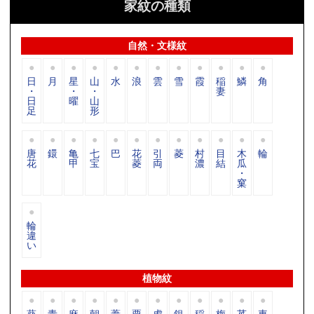
家紋の種類
自然・文様紋
日
月
星
山
水
浪
雲
雪
霞
稲
鱗
角
・
・
・
妻
日
曜
山
足
形
唐
鐶
亀
七
巴
花
引
菱
村
目
木
輪
花
甲
宝
菱
両
濃
結
瓜
・
窠
輪
違
い
植物紋
葵
青
麻
朝
葦
粟
虎
銀
稲
梅
苽
車