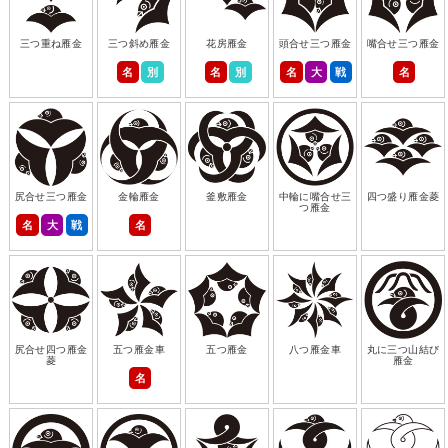
三つ重ね雁金
三つ斜め雁金
花房雁金
頭合せ三つ雁金
嘴合せ三つ雁金
名
別
名
別
名
大
戦
名
尻合せ三つ雁金
金輪雁金
釜敷雁金
中輪に嘴合せ三
四つ盛り雁金菱
つ雁金
名
大
戦
名
尻合せ四つ雁金
五つ雁金車
五つ雁金
八つ雁金車
丸に三つ山結び
菱
雁金
名