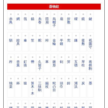
器物紋
赤
網
筏
錨
糸
団
烏
扇
折
櫂
鏡
鍵
鳥
巻
扇
帽
敷
子
額
鉸
傘
笠
舵
桛
金
半
兜
鎌
釜
祇
具
輪
鐘
敷
園
守
杵
杏
釘
轡
久
車
鍬
剣
笄
五
琴
将
葉
抜
留
形
德
柱
棋
子
駒
独
杯
猿
算
三
錫
蛇
頭
鈴
洲
炭
墨
楽
木
味
杖
の
巾
浜
・
駒
目
木
錢
玉
宝
団
地
滕
打
槌
鼓
独
熨
羽