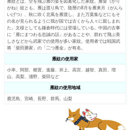
雁紋とは、空を飛ぶ雁の姿を図案化した家紋。雁金（かり
がね）紋とも。雁は渡り鳥で、陰暦の8月を雁来月（がんら
いげつ）、秋に吹く北風を雁渡し、また万葉集などにもそ
の名が見られるように我が国では古くから人々に親しまれ
た。文様としても鎌倉時代には登場している。中国の古事
に「雁にまつわる忠誠の話」があることや、群れて飛ぶ美
しさなどから武家での使用が多い家紋。使用者では戦国武
将「柴田勝家」の「二つ雁金」が有名。
雁紋の使用家
小串、阿部、櫛置、進藤、井上、高宮、越智、真田、増
山、高梨、浦野、柴田など
雁紋の使用地域
鹿児島、宮崎、長野、群馬、山梨