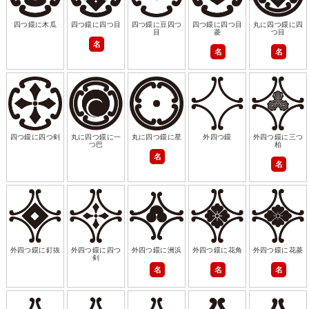
四つ鐶に木瓜
四つ鐶に四つ目
四つ鐶に豆四つ
四つ鐶に四つ目
丸に四つ鐶に四
目
菱
つ目
名
名
名
四つ鐶に四つ剣
丸に四つ鐶に一
丸に四つ鐶に星
外四つ鐶
外四つ鐶に三つ
つ巴
柏
名
名
外四つ鐶に釘抜
外四つ鐶に四つ
外四つ鐶に洲浜
外四つ鐶に花角
外四つ鐶に花菱
剣
名
名
名