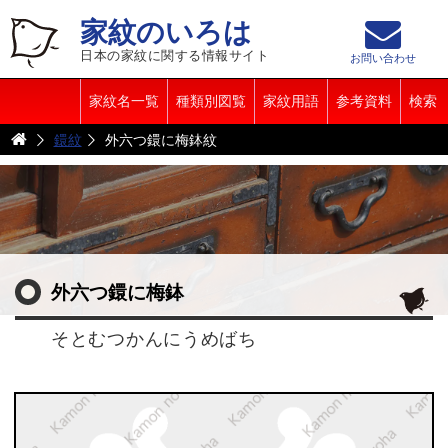
家紋のいろは
日本の家紋に関する情報サイト
お問い合わせ
家紋名一覧
種類別図覧
家紋用語
参考資料
検索
鐶紋
外六つ鐶に梅鉢紋
外六つ鐶に梅鉢
そとむつかんにうめばち