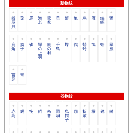
動物紋
板
兎
馬
海
鴛
貝
蟹
亀
烏
雁
蝙
鷺
屋
老
鴦
蝠
貝
鹿
獅
雀
蟬
鷹
千
蝶
鶴
蜻
鳩
蛤
鳳
角
子
の
の
鳥
蛉
凰
上
羽
羽
百
竜
足
器物紋
赤
網
筏
錨
糸
団
烏
扇
折
櫂
鏡
鍵
鳥
巻
扇
帽
敷
子