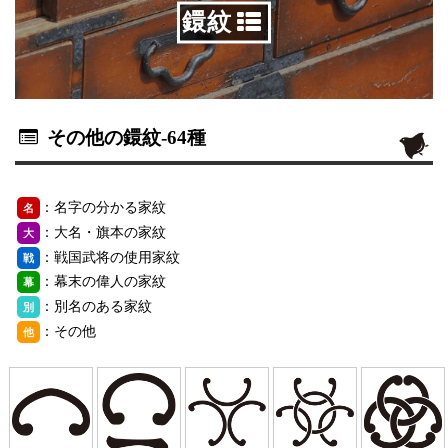
鐶紋
その他の鐶紋
-64種
：名字の分かる家紋
名
：大名・旗本の家紋
大
：戦国武将の使用家紋
戦
：幕末の偉人の家紋
幕
：別名のある家紋
別
：その他
他