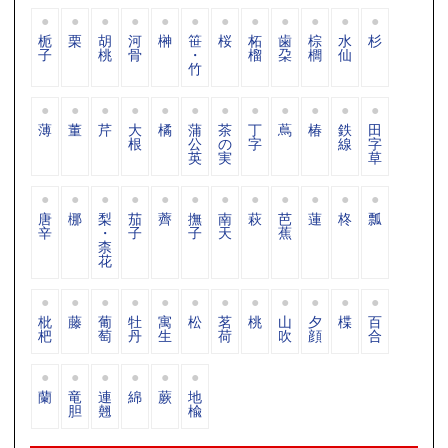
栀
栗
胡
河
榊
笹
桜
柘
歯
棕
水
杉
子
桃
骨
・
榴
朶
櫚
仙
竹
薄
董
芹
大
橘
蒲
茶
丁
蔦
椿
鉄
田
根
公
の
字
線
字
英
実
草
唐
梛
梨
茄
薺
撫
南
萩
芭
蓮
柊
瓢
辛
・
子
子
天
蕉
柰
花
枇
藤
葡
牡
寓
松
茗
桃
山
夕
楪
百
杷
萄
丹
生
荷
吹
顔
合
蘭
竜
連
綿
蕨
地
胆
翹
楡