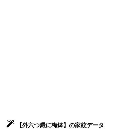
【外六つ鐶に梅鉢】の家紋データ