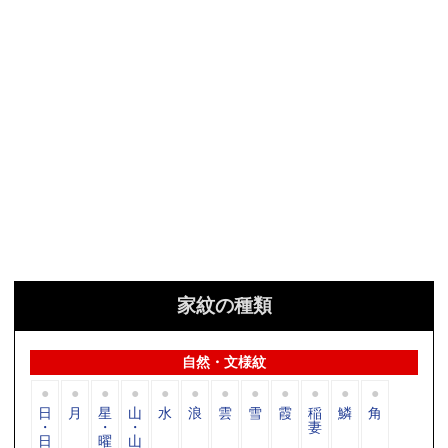
家紋の種類
自然・文様紋
日
月
星
山
水
浪
雲
雪
霞
稲
鱗
角
・
・
・
妻
日
曜
山