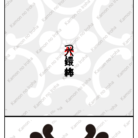
外六つ
鐶に
梅鉢