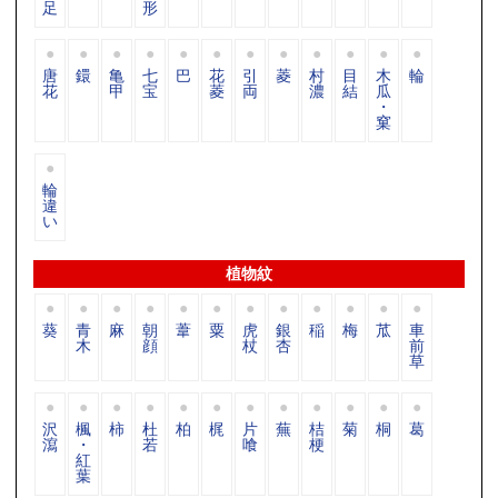
足
形
唐
鐶
亀
七
巴
花
引
菱
村
目
木
輪
花
甲
宝
菱
両
濃
結
瓜
・
窠
輪
違
い
植物紋
葵
青
麻
朝
葦
粟
虎
銀
稲
梅
苽
車
木
顔
杖
杏
前
草
沢
楓
柿
杜
柏
梶
片
蕪
桔
菊
桐
葛
瀉
・
若
喰
梗
紅
葉