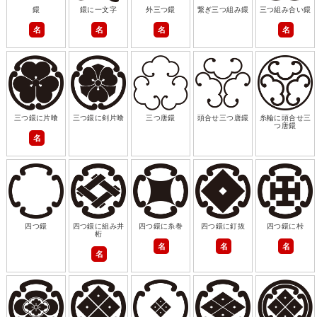
鐶
鐶に一文字
外三つ鐶
繋ぎ三つ組み鐶
三つ組み合い鐶
名
名
名
名
三つ鐶に片喰
三つ鐶に剣片喰
三つ唐鐶
頭合せ三つ唐鐶
糸輪に頭合せ三
つ唐鐶
名
四つ鐶
四つ鐶に組み井
四つ鐶に糸巻
四つ鐶に釘抜
四つ鐶に桛
桁
名
名
名
名