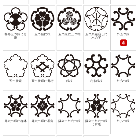
梅形五つ鐶に分
五つ鐶に桜
五つ鐶に三つ柏
五つ糸鐶崩しに
外五つ鐶
銅
木の字
名
五つ唐鐶
五つ唐鐶に井桁
鐶桜
六条鐶桜
外六つ鐶
外六つ鐶に梅鉢
外六つ鐶に花角
隅立て外六つ鐶
隅立て外六つ鐶
外八つ鐶
に片喰