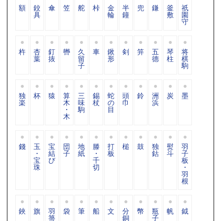
額
鉸
傘
笠
舵
桛
金
半
兜
鎌
釜
祇
具
輪
鐘
敷
園
守
杵
杏
釘
轡
久
車
鍬
剣
笄
五
琴
将
葉
抜
留
形
德
柱
棋
子
駒
独
杯
猿
算
三
錫
蛇
頭
鈴
洲
炭
墨
楽
木
味
杖
の
巾
浜
・
駒
目
木
錢
玉
宝
団
地
滕
打
槌
鼓
独
熨
羽
・
結
子
紙
・
板
鈷
斗
子
宝
び
千
板
珠
切
・
羽
根
鋏
旗
羽
袋
筆
船
文
分
幣
瓶
帆
鉞
箒
銅
子