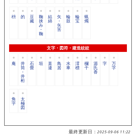
枡
的
豆
鞠
結
矢
輪
輪
蝋
藏
挟
綿
・
鼓
宝
燭
み
矢
・
筈
鞠
文字・図符・建造紋紋
庵
井
石
垣
直
鳥
水
澪
欄
源
字
万
筒
畳
違
居
車
標
干
氏
字
・
香
井
桁
角
太
字
極
図
最終更新日：
2025-09-06 11:22