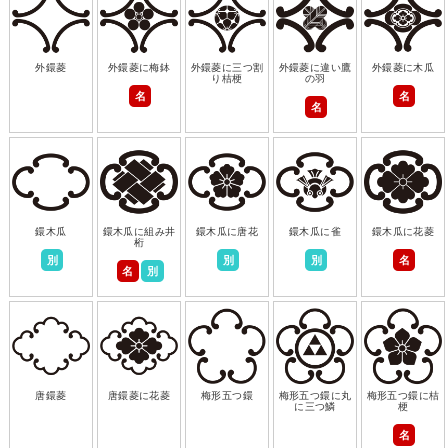
外鐶菱
外鐶菱に梅鉢
外鐶菱に三つ割
外鐶菱に違い鷹
外鐶菱に木瓜
り桔梗
の羽
名
名
名
鐶木瓜
鐶木瓜に組み井
鐶木瓜に唐花
鐶木瓜に雀
鐶木瓜に花菱
桁
別
別
別
名
名
別
唐鐶菱
唐鐶菱に花菱
梅形五つ鐶
梅形五つ鐶に丸
梅形五つ鐶に桔
に三つ鱗
梗
名