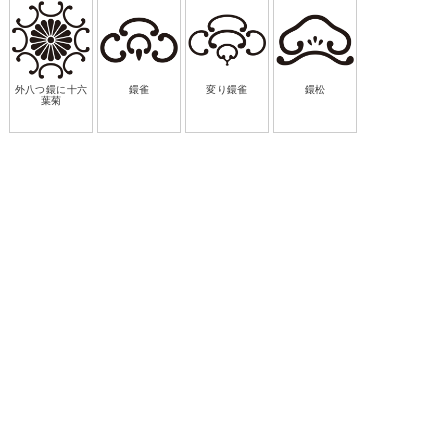
外八つ鐶に十六
鐶雀
変り鐶雀
鐶松
葉菊