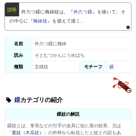
外六つ鐶に梅鉢紋は、『
外六つ鐶
』を描いて、そ
の中心に『
梅鉢紋
』を据えて描く。
名前
外六つ鐶に梅鉢
読み
そとむつかんにうめばち
種類
文様紋
モチーフ
鐶
鐶
カテゴリの紹介
鐶紋の解説
鐶紋とは、箪笥などの引手の金具に似た形の紋章。元は
「
窠紋（木瓜紋）
」の外枠から転化したと紋との説もあ