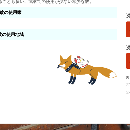
ることも多い。武家での使用が少ない希少な紋。
紋の使用家
紋の使用地域
※
※
※