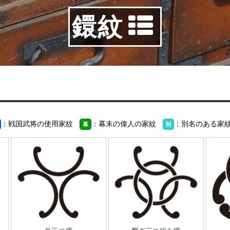
鐶紋
：戦国武将の使用家紋
：幕末の偉人の家紋
：別名のある家
幕
別