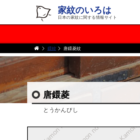
家紋のいろは
日本の家紋に関する情報サイト
鐶紋
唐鐶菱紋
唐鐶菱
とうかんびし