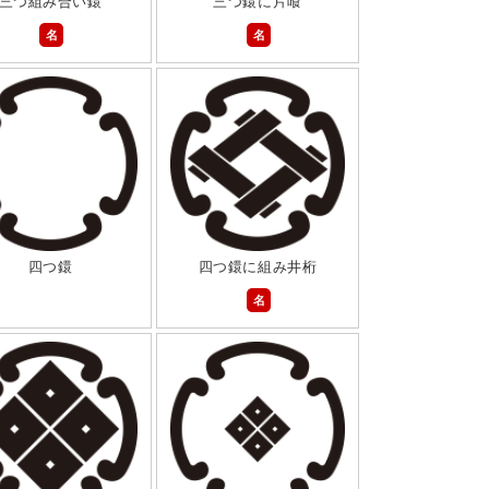
三つ組み合い鐶
三つ鐶に片喰
名
名
四つ鐶
四つ鐶に組み井桁
名