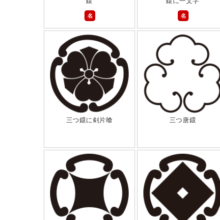
鐶
鐶に一文字
名
名
三つ鐶に剣片喰
三つ唐鐶