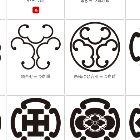
外三つ鐶
繋ぎ三つ組み鐶
名
頭合せ三つ唐鐶
糸輪に頭合せ三つ唐鐶