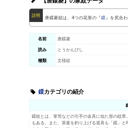
【唐鐶菱】の家紋データ
唐鐶菱紋は、4つの花形の『
鐶
』を尻合わ
名前
唐鐶菱
読み
とうかんびし
種類
文様紋
鐶
カテゴリの紹介
鐶紋とは、箪笥などの引手の金具に似た形の紋章
もある。また、茶釜を釣り上げる道具も「鐶」と