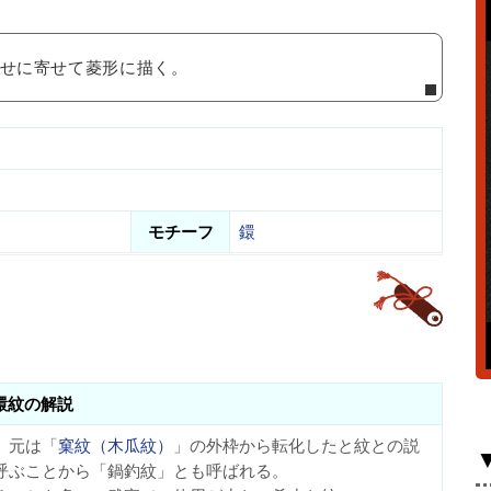
せに寄せて菱形に描く。
モチーフ
鐶
鐶紋の解説
。元は「
窠紋（木瓜紋）
」の外枠から転化したと紋との説
呼ぶことから「鍋釣紋」とも呼ばれる。