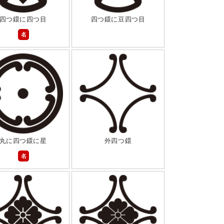
四つ鐶に四つ目
四つ鐶に豆四つ目
名
丸に四つ鐶に星
外四つ鐶
名