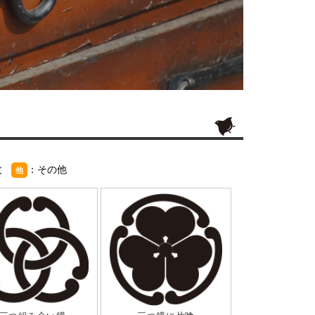
紋
：その他
他