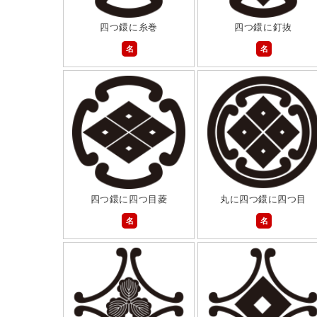
四つ鐶に糸巻
四つ鐶に釘抜
名
名
四つ鐶に四つ目菱
丸に四つ鐶に四つ目
名
名