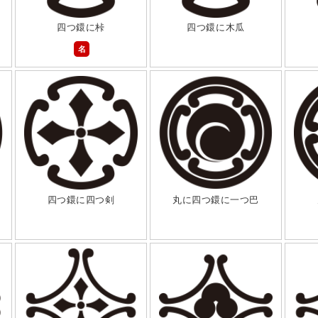
四つ鐶に桛
四つ鐶に木瓜
名
四つ鐶に四つ剣
丸に四つ鐶に一つ巴