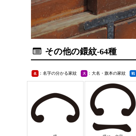
その他の鐶紋
-64種
：名字の分かる家紋
：大名・旗本の家紋
名
大
戦