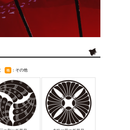
紋
：その他
他