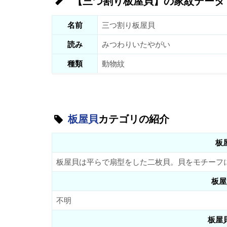
【三つ割り板屋貝】の家紋データ
名前
三つ割り板屋貝
読み
みつわりいたやがい
種類
動物紋
板屋貝
カテゴリの紹介
板
板屋貝は平らで扇型をした二枚貝。貝をモチーフ
板屋
不明
板屋