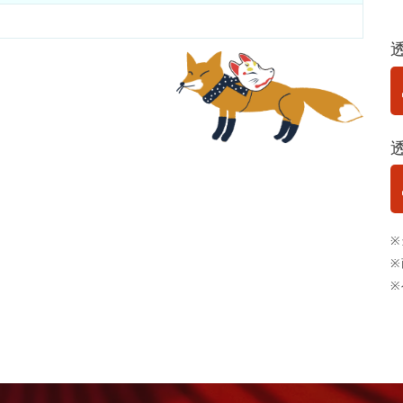
※
※
※