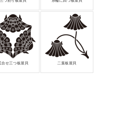
三つ割り板屋貝
糸輪に四つ板屋貝
尻合せ三つ板屋貝
二葉板屋貝