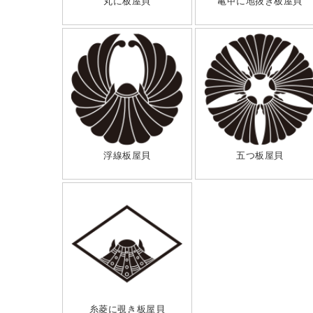
丸に板屋貝
亀甲に地抜き板屋貝
浮線板屋貝
五つ板屋貝
糸菱に覗き板屋貝