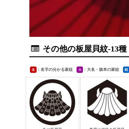
その他の板屋貝紋
-13種
：名字の分かる家紋
：大名・旗本の家紋
名
大
戦