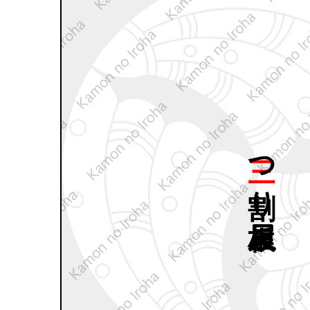
三つ
割り
板屋貝