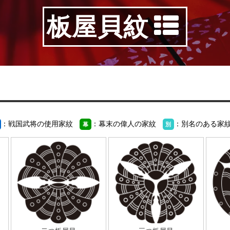
板屋貝紋
：戦国武将の使用家紋
：幕末の偉人の家紋
：別名のある家
幕
別