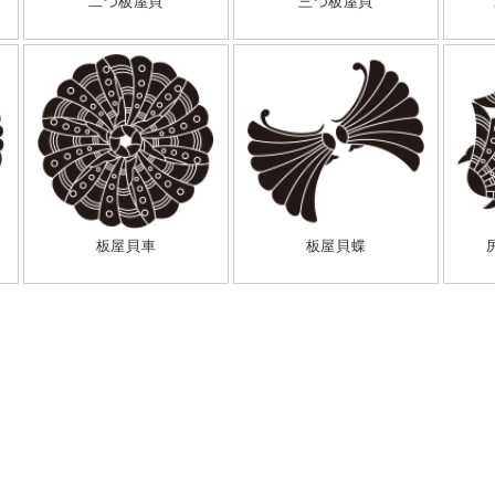
二つ板屋貝
三つ板屋貝
板屋貝車
板屋貝蝶