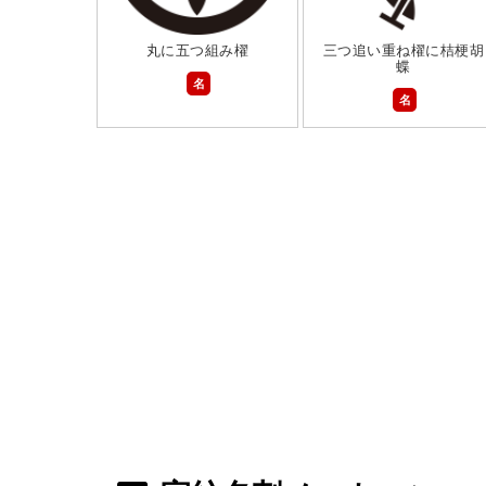
丸に五つ組み櫂
三つ追い重ね櫂に桔梗胡
蝶
名
名