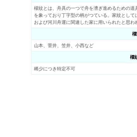
櫂紋とは、舟具の一つで舟を漕ぎ進めるための道
を象っており丁字型の柄がつている。家紋として
および河川舟運に関連した家に用いられたと思わ
櫂
山本、菅井、笠井、小西など
櫂
稀少につき特定不可