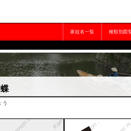
家紋名一覧
種類別図
胡蝶
ょう