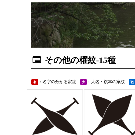
その他の櫂紋
-15種
：名字の分かる家紋
：大名・旗本の家紋
名
大
戦