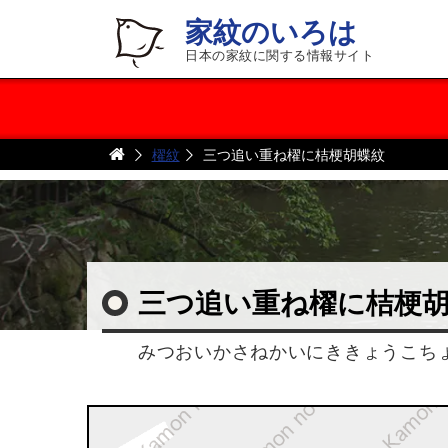
家紋のいろは
日本の家紋に関する情報サイト
櫂紋
三つ追い重ね櫂に桔梗胡蝶紋
三つ追い重ね櫂に桔梗
みつおいかさねかいにききょうこち