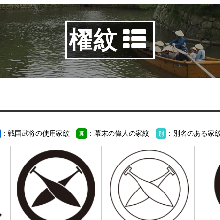
櫂紋
：戦国武将の使用家紋
：幕末の偉人の家紋
：別名のある家
幕
別