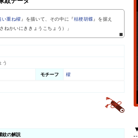
家紋データ
追い重ね櫂
』を描いて、その中に『
桔梗胡蝶
』を据え
さねかいにききょうこちょう）」
ょう
モチーフ
櫂
櫂紋の解説