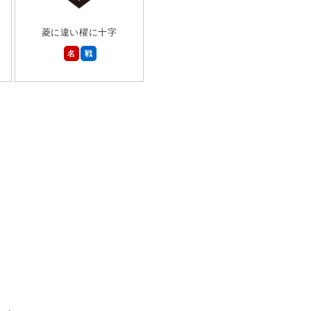
菱に違い櫂に十字
名
戦