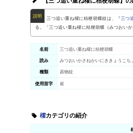
【三つ追い重ね櫂に桔梗胡蝶】の
三つ追い重ね櫂に桔梗胡蝶紋は、『
三つ
る。「三つ追い重ね櫂に桔梗胡蝶（みつおいか
名前
三つ追い重ね櫂に桔梗胡蝶
読み
みつおいかさねかいにききょうこち
種類
器物紋
使用苗字
崔
櫂
カテゴリの紹介