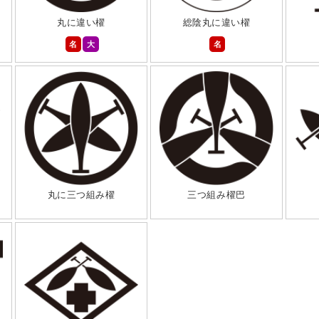
丸に違い櫂
総陰丸に違い櫂
名
大
名
丸に三つ組み櫂
三つ組み櫂巴