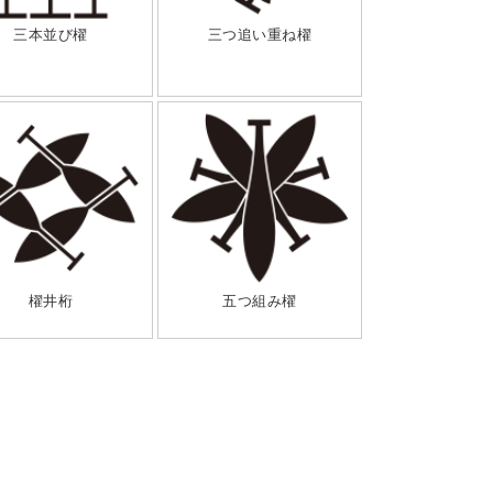
三本並び櫂
三つ追い重ね櫂
櫂井桁
五つ組み櫂