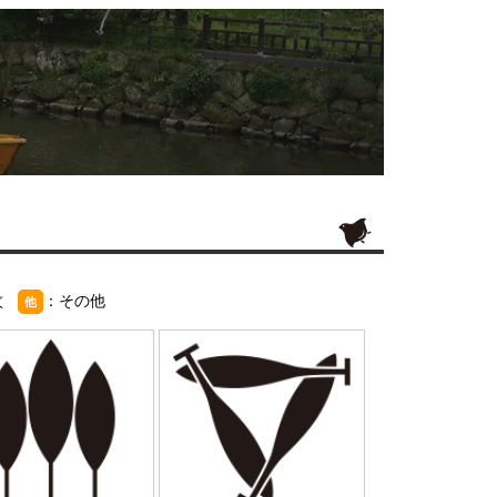
紋
：その他
他