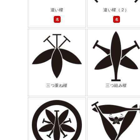
違い櫂
違い櫂（２）
名
名
三つ重ね櫂
三つ組み櫂