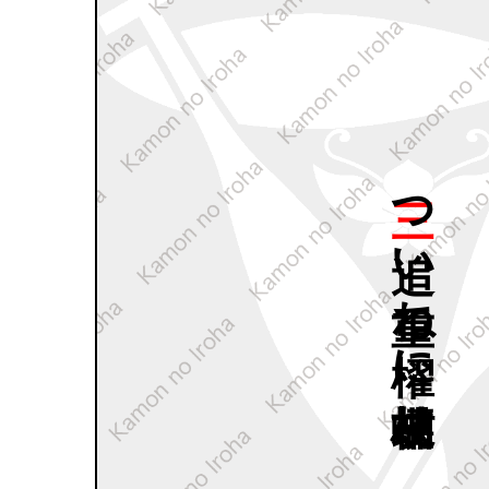
三つ
追い
重ね
櫂に
桔梗胡蝶