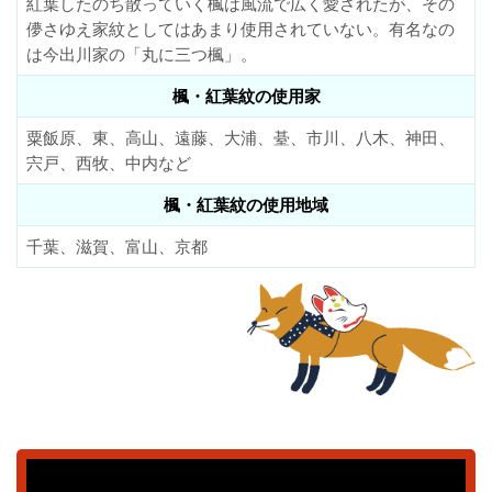
紅葉したのち散っていく楓は風流で広く愛されたが、その
儚さゆえ家紋としてはあまり使用されていない。有名なの
は今出川家の「丸に三つ楓」。
楓・紅葉紋の使用家
粟飯原、東、高山、遠藤、大浦、䑓、市川、八木、神田、
宍戸、西牧、中内など
楓・紅葉紋の使用地域
千葉、滋賀、富山、京都