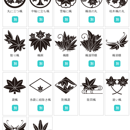
丸に三つ楓
中輪に立ち楓
雪輪に楓
楓枝の丸
枯木楓の丸
別
別
別
別
別
散り楓
楓桐
楓蝶
楓揚羽蝶
楓胡蝶
別
別
別
別
別
菱楓
糸菱に総除き楓
割楓菱
龍田楓
違い楓
別
別
別
別