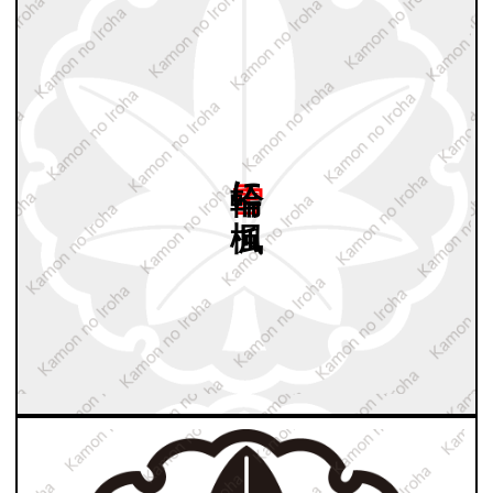
雪輪に
楓