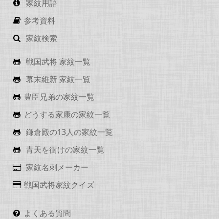
家紋用語
参考資料
家紋検索
戦国武将 家紋一覧
幕末維新 家紋一覧
豊臣兄弟の家紋一覧
どうする家康の家紋一覧
鎌倉殿の13人の家紋一覧
青天を衝けの家紋一覧
家紋名刺メーカー
戦国武将家紋クイズ
よくある質問