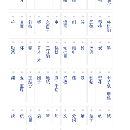
具
輪
鐘
敷
園
守
杵
杏
釘
轡
久
車
鍬
剣
笄
五
琴
将
葉
抜
留
形
德
柱
棋
子
駒
独
杯
猿
算
三
錫
蛇
頭
鈴
洲
炭
墨
楽
木
味
杖
の
巾
浜
・
駒
目
木
錢
玉
宝
団
地
滕
打
槌
鼓
独
熨
羽
・
結
子
紙
・
板
鈷
斗
子
宝
び
千
板
珠
切
・
羽
根
鋏
旗
羽
袋
筆
船
文
分
幣
瓶
帆
鉞
箒
銅
子