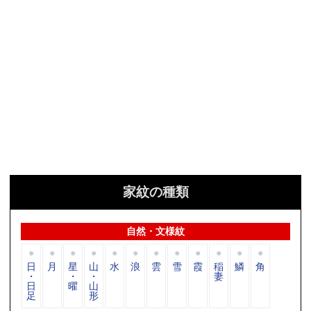
家紋の種類
自然・文様紋
日
月
星
山
水
浪
雲
雪
霞
稲
鱗
角
・
・
・
妻
日
曜
山
足
形