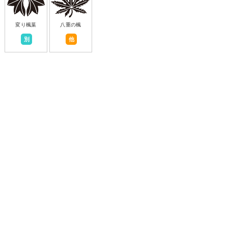
変り楓葉
八重の楓
別
他