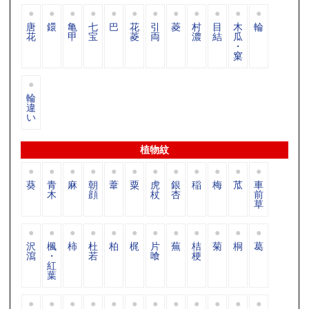
唐
鐶
亀
七
巴
花
引
菱
村
目
木
輪
花
甲
宝
菱
両
濃
結
瓜
・
窠
輪
違
い
植物紋
葵
青
麻
朝
葦
粟
虎
銀
稲
梅
苽
車
木
顔
杖
杏
前
草
沢
楓
柿
杜
柏
梶
片
蕪
桔
菊
桐
葛
瀉
・
若
喰
梗
紅
葉