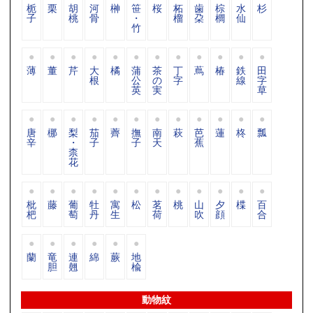
栀
栗
胡
河
榊
笹
桜
柘
歯
棕
水
杉
子
桃
骨
・
榴
朶
櫚
仙
竹
薄
董
芹
大
橘
蒲
茶
丁
蔦
椿
鉄
田
根
公
の
字
線
字
英
実
草
唐
梛
梨
茄
薺
撫
南
萩
芭
蓮
柊
瓢
辛
・
子
子
天
蕉
柰
花
枇
藤
葡
牡
寓
松
茗
桃
山
夕
楪
百
杷
萄
丹
生
荷
吹
顔
合
蘭
竜
連
綿
蕨
地
胆
翹
楡
動物紋