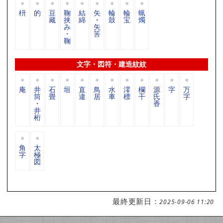
枡
的
豆
鞠
結
矢
輪
輪
蝋
藏
挟
綿
・
鼓
宝
燭
み
矢
・
筈
鞠
文字・図符・建造紋紋
庵
井
石
垣
直
鳥
水
澪
欄
源
字
万
筒
畳
違
居
車
標
干
氏
字
・
香
井
桁
角
太
字
極
図
最終更新日：
2025-09-06 11:20