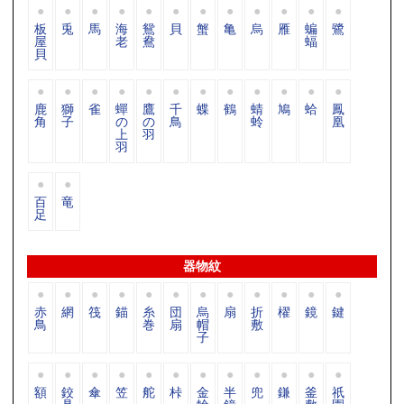
板
兎
馬
海
鴛
貝
蟹
亀
烏
雁
蝙
鷺
屋
老
鴦
蝠
貝
鹿
獅
雀
蟬
鷹
千
蝶
鶴
蜻
鳩
蛤
鳳
角
子
の
の
鳥
蛉
凰
上
羽
羽
百
竜
足
器物紋
赤
網
筏
錨
糸
団
烏
扇
折
櫂
鏡
鍵
鳥
巻
扇
帽
敷
子
額
鉸
傘
笠
舵
桛
金
半
兜
鎌
釜
祇