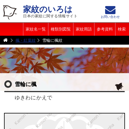
家紋のいろは
日本の家紋に関する情報サイト
お問い合わせ
家紋名一覧
種類別図覧
家紋用語
参考資料
検索
楓・紅葉紋
雪輪に楓紋
雪輪に楓
ゆきわにかえで