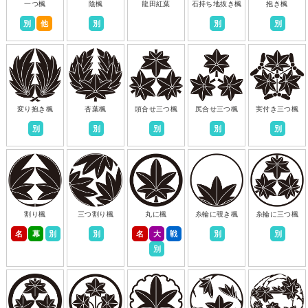
一つ楓
陰楓
龍田紅葉
石持ち地抜き楓
抱き楓
別
他
別
別
別
変り抱き楓
杏葉楓
頭合せ三つ楓
尻合せ三つ楓
実付き三つ楓
別
別
別
別
別
割り楓
三つ割り楓
丸に楓
糸輪に覗き楓
糸輪に三つ楓
名
幕
別
別
名
大
戦
別
別
別