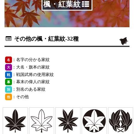
楓・紅葉紋
その他の楓・紅葉紋
-32種
：名字の分かる家紋
名
：大名・旗本の家紋
大
：戦国武将の使用家紋
戦
：幕末の偉人の家紋
幕
：別名のある家紋
別
：その他
他