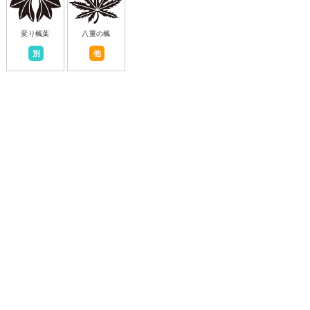
変り楓葉
八重の楓
別
他