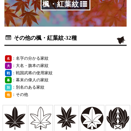
楓・紅葉紋
その他の楓・紅葉紋
-32種
：名字の分かる家紋
名
：大名・旗本の家紋
大
：戦国武将の使用家紋
戦
：幕末の偉人の家紋
幕
：別名のある家紋
別
：その他
他