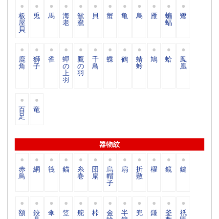
板
兎
馬
海
鴛
貝
蟹
亀
烏
雁
蝙
鷺
屋
老
鴦
蝠
貝
鹿
獅
雀
蟬
鷹
千
蝶
鶴
蜻
鳩
蛤
鳳
角
子
の
の
鳥
蛉
凰
上
羽
羽
百
竜
足
器物紋
赤
網
筏
錨
糸
団
烏
扇
折
櫂
鏡
鍵
鳥
巻
扇
帽
敷
子
額
鉸
傘
笠
舵
桛
金
半
兜
鎌
釜
祇