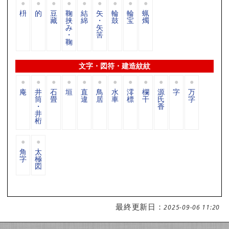
枡
的
豆
鞠
結
矢
輪
輪
蝋
藏
挟
綿
・
鼓
宝
燭
み
矢
・
筈
鞠
文字・図符・建造紋紋
庵
井
石
垣
直
鳥
水
澪
欄
源
字
万
筒
畳
違
居
車
標
干
氏
字
・
香
井
桁
角
太
字
極
図
最終更新日：
2025-09-06 11:20