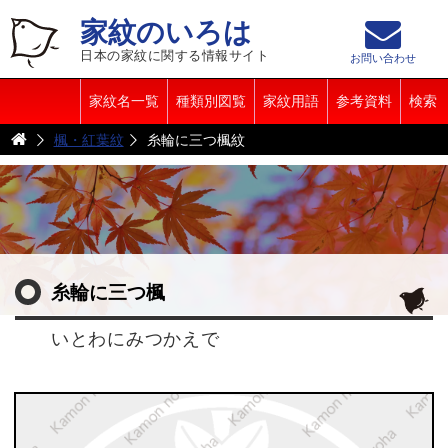
家紋のいろは
日本の家紋に関する情報サイト
お問い合わせ
家紋名一覧
種類別図覧
家紋用語
参考資料
検索
楓・紅葉紋
糸輪に三つ楓紋
糸輪に三つ楓
いとわにみつかえで