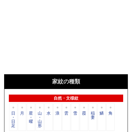
家紋の種類
自然・文様紋
日
月
星
山
水
浪
雲
雪
霞
稲
鱗
角
・
・
・
妻
日
曜
山
足
形