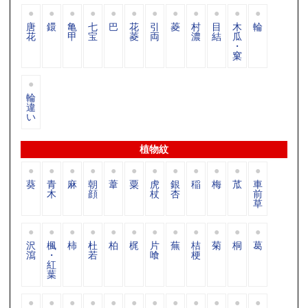
唐
鐶
亀
七
巴
花
引
菱
村
目
木
輪
花
甲
宝
菱
両
濃
結
瓜
・
窠
輪
違
い
植物紋
葵
青
麻
朝
葦
粟
虎
銀
稲
梅
苽
車
木
顔
杖
杏
前
草
沢
楓
柿
杜
柏
梶
片
蕪
桔
菊
桐
葛
瀉
・
若
喰
梗
紅
葉