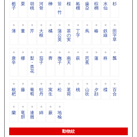
栀
栗
胡
河
榊
笹
桜
柘
歯
棕
水
杉
子
桃
骨
・
榴
朶
櫚
仙
竹
薄
董
芹
大
橘
蒲
茶
丁
蔦
椿
鉄
田
根
公
の
字
線
字
英
実
草
唐
梛
梨
茄
薺
撫
南
萩
芭
蓮
柊
瓢
辛
・
子
子
天
蕉
柰
花
枇
藤
葡
牡
寓
松
茗
桃
山
夕
楪
百
杷
萄
丹
生
荷
吹
顔
合
蘭
竜
連
綿
蕨
地
胆
翹
楡
動物紋