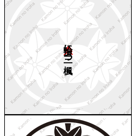
糸輪に
三つ
楓