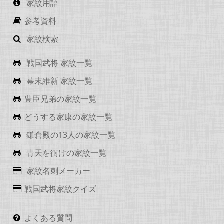
家紋用語
参考資料
家紋検索
戦国武将 家紋一覧
幕末維新 家紋一覧
豊臣兄弟の家紋一覧
どうする家康の家紋一覧
鎌倉殿の13人の家紋一覧
青天を衝けの家紋一覧
家紋名刺メーカー
戦国武将家紋クイズ
よくある質問