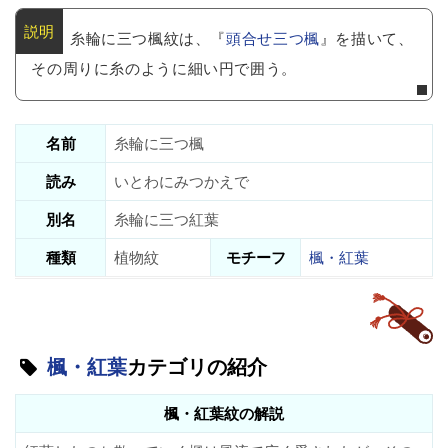
糸輪に三つ楓紋は、『
頭合せ三つ楓
』を描いて、
その周りに糸のように細い円で囲う。
名前
糸輪に三つ楓
読み
いとわにみつかえで
別名
糸輪に三つ紅葉
種類
植物紋
モチーフ
楓・紅葉
楓・紅葉
カテゴリの紹介
楓・紅葉紋の解説