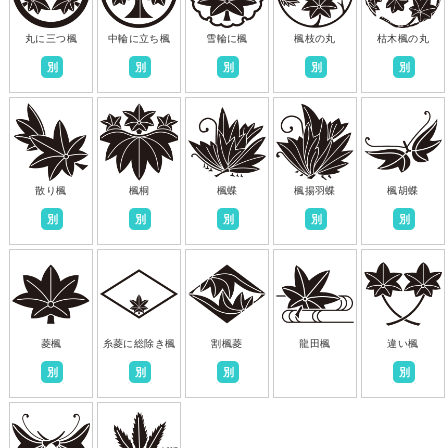
丸に三つ楓
中輪に立ち楓
雪輪に楓
楓枝の丸
枯木楓の丸
別
別
別
別
別
散り楓
楓桐
楓蝶
楓揚羽蝶
楓胡蝶
別
別
別
別
別
菱楓
糸菱に総除き楓
割楓菱
龍田楓
違い楓
別
別
別
別