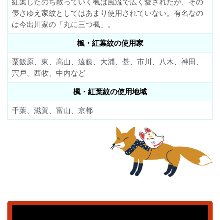
紅葉したのち散っていく楓は風流で広く愛されたが、その
儚さゆえ家紋としてはあまり使用されていない。有名なの
は今出川家の「丸に三つ楓」。
楓・紅葉紋の使用家
粟飯原、東、高山、遠藤、大浦、䑓、市川、八木、神田、
宍戸、西牧、中内など
楓・紅葉紋の使用地域
千葉、滋賀、富山、京都