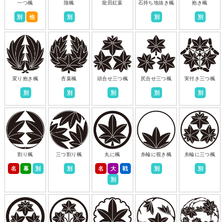
一つ楓
陰楓
龍田紅葉
石持ち地抜き楓
抱き楓
別
他
別
別
別
変り抱き楓
杏葉楓
頭合せ三つ楓
尻合せ三つ楓
実付き三つ楓
別
別
別
別
別
割り楓
三つ割り楓
丸に楓
糸輪に覗き楓
糸輪に三つ楓
名
幕
別
別
名
大
戦
別
別
別