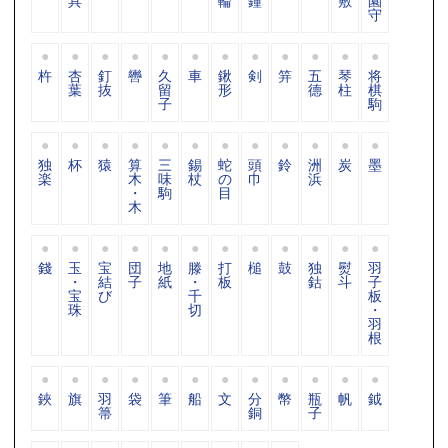
具
輪
鐘
敷
園
守
杵
杏
釘
轡
久
車
鍬
剣
笄
五
琴
将
葉
抜
留
形
德
柱
棋
子
駒
独
杯
猿
算
三
錫
蛇
頭
鈴
洲
炭
墨
楽
木
味
杖
の
巾
浜
・
駒
目
木
錢
玉
宝
団
地
滕
打
槌
鼓
独
熨
羽
・
結
子
紙
・
板
鈷
斗
子
宝
び
千
板
珠
切
・
羽
根
鋏
旗
羽
袋
筆
船
文
分
幣
瓶
帆
鉞
箒
銅
子