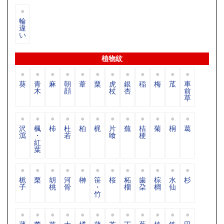
輪
違
い
植物紋
葵
青
麻
朝
葦
粟
虎
銀
稲
梅
苽
車
木
顔
杖
杏
前
草
沢
楓
柿
杜
柏
梶
片
蕪
桔
菊
桐
葛
瀉
・
若
喰
梗
紅
葉
栀
栗
胡
河
榊
笹
桜
柘
歯
棕
水
杉
子
桃
骨
・
榴
朶
櫚
仙
竹