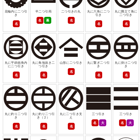
花輪内に二つ引
半二つ引両
二つ引きの丸
丸に六角に二つ
丸に隅立て角に
き
引き
二つ引き
名
幕
名
名
名
名
丸に平鉄砲角内
丸に角地抜き二
山形に二つ引き
丸に繋ぎ二つ引
丸に掛け二つ引
に二つ引き
つ引き
き
き
名
名
名
名
名
丸に釣り二つ引
丸に釣り二つ引
丸に二つ引き支
三つ引き
三つ引き
き
き（２）
え
名
大
名
大
名
名
名