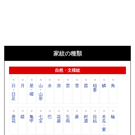
家紋の種類
自然・文様紋
日
月
星
山
水
浪
雲
雪
霞
稲
鱗
角
・
・
・
妻
日
曜
山
足
形
唐
鐶
亀
七
巴
花
引
菱
村
目
木
輪
花
甲
宝
菱
両
濃
結
瓜
・
窠