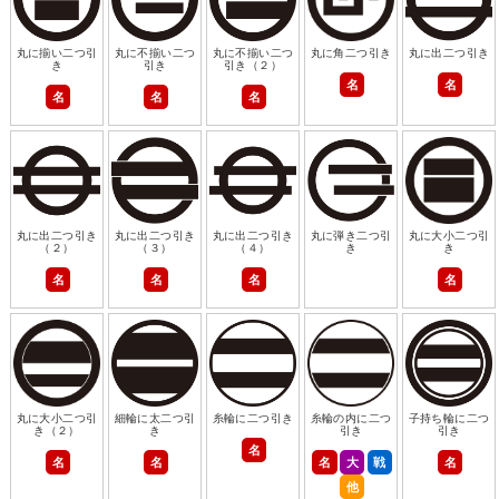
丸に揃い二つ引
丸に不揃い二つ
丸に不揃い二つ
丸に角二つ引き
丸に出二つ引き
き
引き
引き（２）
名
名
名
名
名
丸に出二つ引き
丸に出二つ引き
丸に出二つ引き
丸に弾き二つ引
丸に大小二つ引
（２）
（３）
（４）
き
き
名
名
名
名
丸に大小二つ引
細輪に太二つ引
糸輪に二つ引き
糸輪の内に二つ
子持ち輪に二つ
き（２）
き
引き
引き
名
名
名
名
大
戦
名
他