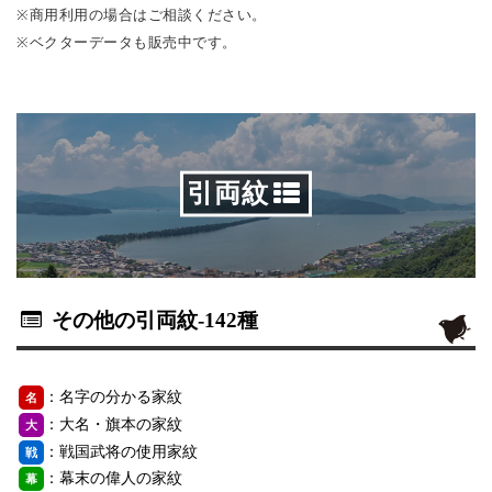
※商用利用の場合はご相談ください。
※ベクターデータも販売中です。
引両紋
その他の引両紋
-142種
：名字の分かる家紋
名
：大名・旗本の家紋
大
：戦国武将の使用家紋
戦
：幕末の偉人の家紋
幕