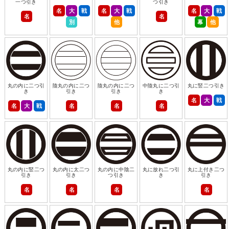
一つ引き
つ引き
名
大
戦
名
大
戦
名
大
戦
名
名
別
他
幕
他
丸の内に二つ引
陰丸の内に二つ
陰丸の内に二つ
中陰丸に二つ引
丸に竪二つ引き
き
引き
引き
き
名
大
戦
名
大
戦
名
名
名
丸の内に竪二つ
丸の内に太二つ
丸の内に中陰二
丸に放れ二つ引
丸に上付き二つ
引き
引き
つ引き
き
引き
名
名
名
名