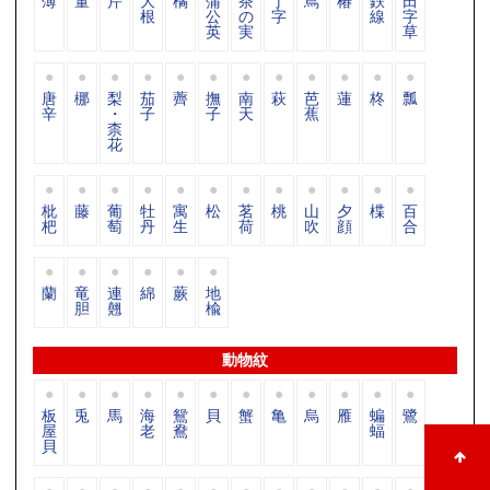
薄
董
芹
大
橘
蒲
茶
丁
蔦
椿
鉄
田
根
公
の
字
線
字
英
実
草
唐
梛
梨
茄
薺
撫
南
萩
芭
蓮
柊
瓢
辛
・
子
子
天
蕉
柰
花
枇
藤
葡
牡
寓
松
茗
桃
山
夕
楪
百
杷
萄
丹
生
荷
吹
顔
合
蘭
竜
連
綿
蕨
地
胆
翹
楡
動物紋
板
兎
馬
海
鴛
貝
蟹
亀
烏
雁
蝙
鷺
屋
老
鴦
蝠
貝