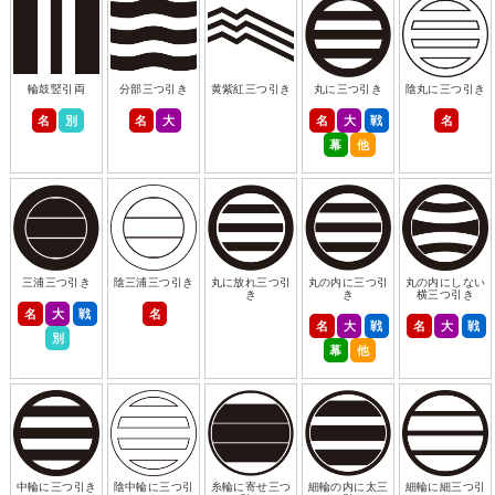
輪鼓竪引両
分部三つ引き
黄紫紅三つ引き
丸に三つ引き
陰丸に三つ引き
名
別
名
大
名
大
戦
名
幕
他
三浦三つ引き
陰三浦三つ引き
丸に放れ三つ引
丸の内に三つ引
丸の内にしない
き
き
横三つ引き
名
大
戦
名
名
大
戦
名
大
戦
別
幕
他
中輪に三つ引き
陰中輪に三つ引
糸輪に寄せ三つ
細輪の内に太三
細輪に細三つ引