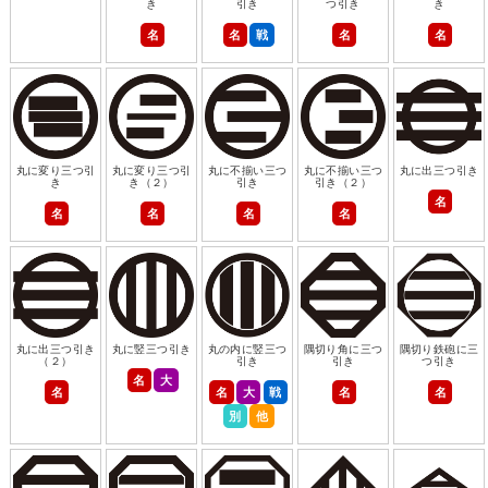
き
引き
つ引き
き
名
名
戦
名
名
丸に変り三つ引
丸に変り三つ引
丸に不揃い三つ
丸に不揃い三つ
丸に出三つ引き
き
き（２）
引き
引き（２）
名
名
名
名
名
丸に出三つ引き
丸に竪三つ引き
丸の内に竪三つ
隅切り角に三つ
隅切り鉄砲に三
（２）
引き
引き
つ引き
名
大
名
名
大
戦
名
名
別
他