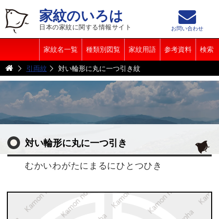
家紋のいろは
日本の家紋に関する情報サイト
お問い合わせ
家紋名一覧
種類別図覧
家紋用語
参考資料
検索
引両紋
対い輪形に丸に一つ引き紋
対い輪形に丸に一つ引き
むかいわがたにまるにひとつひき