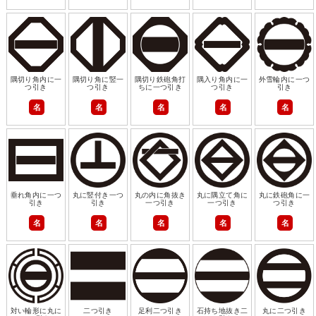
隅切り角内に一
隅切り角に竪一
隅切り鉄砲角打
隅入り角内に一
外雪輪内に一つ
つ引き
つ引き
ちに一つ引き
つ引き
引き
名
名
名
名
名
垂れ角内に一つ
丸に竪付き一つ
丸の内に角抜き
丸に隅立て角に
丸に鉄砲角に一
引き
引き
一つ引き
一つ引き
つ引き
名
名
名
名
名
対い輪形に丸に
二つ引き
足利二つ引き
石持ち地抜き二
丸に二つ引き