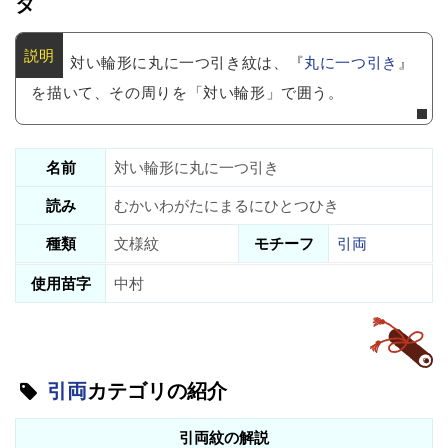
タ
対い輪形に丸に一つ引き紋は、『
丸に一つ引き
』
を描いて、その周りを「対い輪形」で囲う。
名前
対い輪形に丸に一つ引き
読み
むかいわがたにまるにひとつひき
種類
文様紋
モチーフ
引両
使用苗字
中村
引両
カテゴリの紹介
引両紋の解説