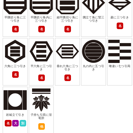
平隅切り角に三
平隅切り角内に
細平隅切り角に
隅立て角に竪三
菱に三つ引き
つ引き
三つ引き
三つ引き
つ引き
名
名
名
名
六角に三つ引き
平六角に三つ引
垂れ六角に三つ
丸の内に五つ引
喰違い七つ引両
き
引き
き
名
名
名
岩城立て引き
子持ち引両に笹
竜胆
名
大
別
他