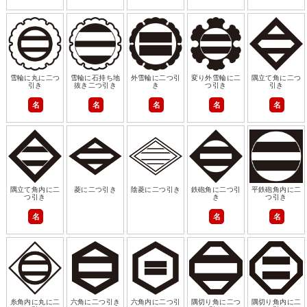
雪輪に丸に二つ
雪輪に石持ち地
外雪輪に二つ引
変り外雪輪に二
隅立て角に二つ
引き
抜き二つ引き
き
つ引き
引き
名
名
名
名
名
隅立て角内に二
菱に二つ引き
陰菱に二つ引き
鉄砲角に二つ引
平鉄砲角内に二
つ引き
き
つ引き
名
名
名
糸角内に丸に二
六角に二つ引き
六角内に二つ引
隅切り角に二つ
隅切り角内に二