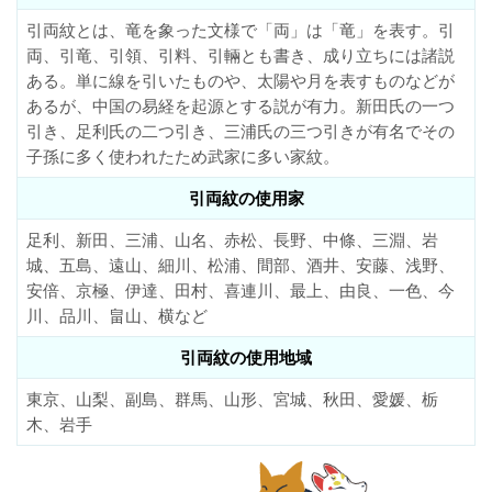
引両紋とは、竜を象った文様で「両」は「竜」を表す。引
両、引竜、引領、引料、引輛とも書き、成り立ちには諸説
ある。単に線を引いたものや、太陽や月を表すものなどが
あるが、中国の易経を起源とする説が有力。新田氏の一つ
引き、足利氏の二つ引き、三浦氏の三つ引きが有名でその
子孫に多く使われたため武家に多い家紋。
引両紋の使用家
足利、新田、三浦、山名、赤松、長野、中條、三淵、岩
城、五島、遠山、細川、松浦、間部、酒井、安藤、浅野、
安倍、京極、伊達、田村、喜連川、最上、由良、一色、今
川、品川、畠山、横など
引両紋の使用地域
東京、山梨、副島、群馬、山形、宮城、秋田、愛媛、栃
木、岩手