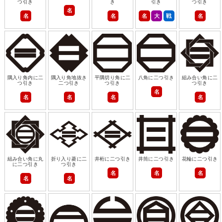
つ引き
き
引き
つ引き
名
名
名
名
大
戦
名
隅入り角内に二
隅入り角地抜き
平隅切り角に二
八角に二つ引き
組み合い角に二
つ引き
二つ引き
つ引き
つ引き
名
名
名
名
名
組み合い角に丸
折り入り菱に二
井桁に二つ引き
井筒に二つ引き
花輪に二つ引き
に二つ引き
つ引き
名
名
名
名
名