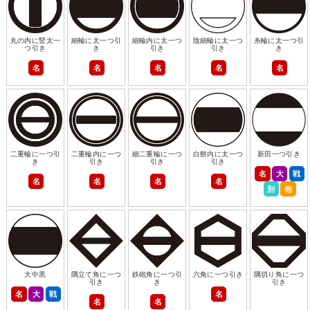
丸の内に竪太一
細輪に太一つ引
細輪内に太一つ
陰細輪に太一つ
糸輪に太一つ引
つ引き
き
引き
引き
き
名
名
名
名
名
二重輪に一つ引
二重輪内に一つ
細二重輪に一つ
白餅内に太一つ
新田一つ引き
き
引き
引き
引き
名
大
戦
名
名
名
名
別
他
大中黒
隅立て角に一つ
鉄砲角に一つ引
六角に一つ引き
隅切り角に一つ
引き
き
引き
名
大
戦
名
名
名