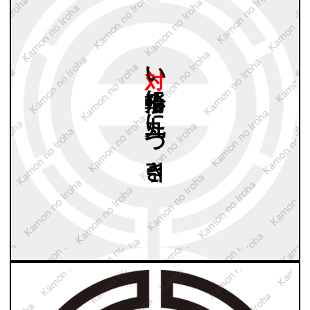
対い
輪形に
丸に
一つ
引き