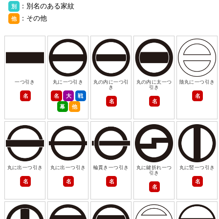
：別名のある家紋
別
：その他
他
一つ引き
丸に一つ引き
丸の内に一つ引
丸の内に太一つ
陰丸に一つ引き
き
引き
名
名
大
戦
名
名
名
幕
他
丸に出一つ引き
丸に出一つ引き
輪貫き一つ引き
丸に鍵折れ一つ
丸に竪一つ引き
引き
名
名
名
名
名