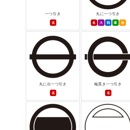
一つ引き
丸に一つ引き
名
名
大
戦
幕
他
丸に出一つ引き
輪貫き一つ引き
名
名