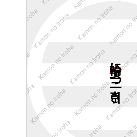
中輪に
三つ
引き