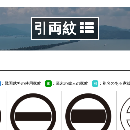
引両紋
：戦国武将の使用家紋
：幕末の偉人の家紋
：別名のある家
幕
別