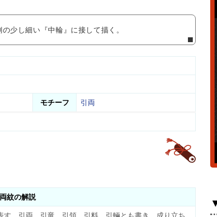
側の少し細い『中輪』に接して描く。
モチーフ
引両
両紋の解説
表す。引両、引竜、引領、引料、引輛とも書き、成り立ち