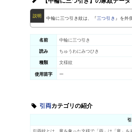
【中輪に三つ引き】の家紋データ
中輪に三つ引き紋は、『
三つ引き
』を外
名前
中輪に三つ引き
読み
ちゅうわにみつひき
種類
文様紋
使用苗字
ー
引両
カテゴリの紹介
引
引両紋とは、竜を象った文様で「両」は「竜」を