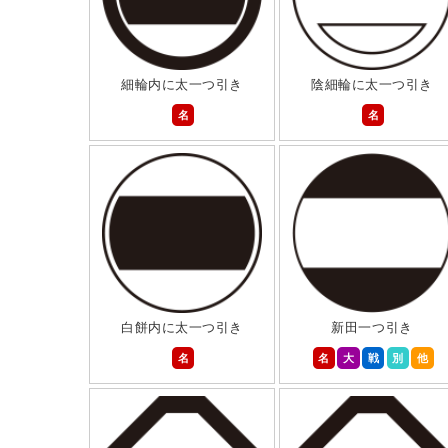
細輪内に太一つ引き
陰細輪に太一つ引き
名
名
白餅内に太一つ引き
新田一つ引き
名
名
大
戦
別
他