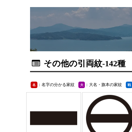
その他の引両紋
-142種
：名字の分かる家紋
：大名・旗本の家紋
名
大
戦