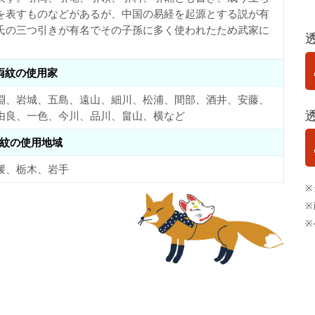
を表すものなどがあるが、中国の易経を起源とする説が有
氏の三つ引きが有名でその子孫に多く使われたため武家に
両紋の使用家
淵、岩城、五島、遠山、細川、松浦、間部、酒井、安藤、
由良、一色、今川、品川、畠山、横など
紋の使用地域
媛、栃木、岩手
※
※
※