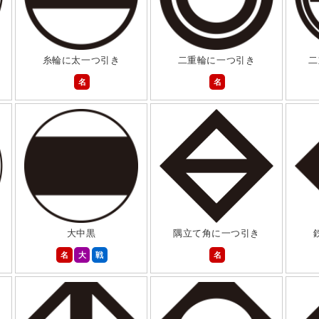
糸輪に太一つ引き
二重輪に一つ引き
二
名
名
大中黒
隅立て角に一つ引き
名
大
戦
名