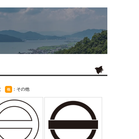
紋
：その他
他