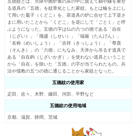
五徳紋とは、火鉢や囲炉裏の灰の中に据えて鍋や鎌を乗せ
る道具の「五徳」を紋章化とした家紋。もとは輪を上にし
て用いた竈子（くどこ）を、茶道具の炉に合せて上下逆さ
まに用いたことから「くどこ」を逆にして「ごとく」と呼
ぶようになった。五徳の字は仏の六つの徳である「自在
（じざい）」「熾盛（しせい）」「端厳（たんげん）」
「名称（めいしょう）」「吉祥（きっしょう）」「尊貴
（そんき）」の「六徳」にちなみ、天井から吊るす道具で
ある「自在鉤（じざいかぎ）」を使わない道具ということ
から「自在」を除いた「五徳」の字が当てられたもの。兵
法や儒教の五つの徳に通じることから家紋となった。
五德紋の使用家
疋田、佐々、木野、鎌田、河田、平野など
五德紋の使用地域
京都、滋賀、静岡、茨城