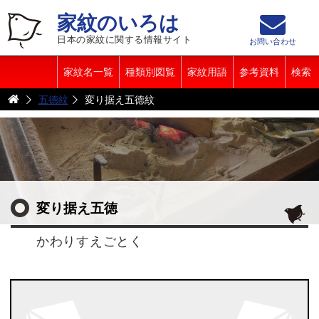
家紋のいろは
日本の家紋に関する情報サイト
お問い合わせ
家紋名一覧
種類別図覧
家紋用語
参考資料
検索
五德紋
変り据え五徳紋
変り据え五徳
かわりすえごとく