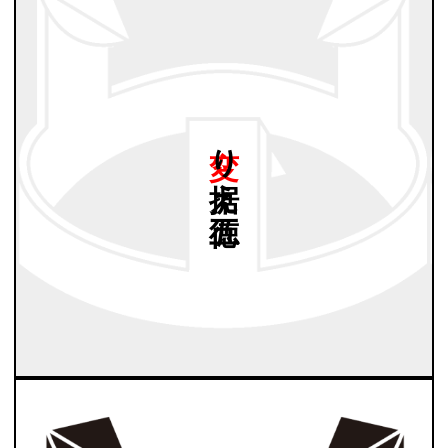
変り
据え
五徳