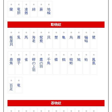
蘭
竜
連
綿
蕨
地
胆
翹
楡
動物紋
板
兎
馬
海
鴛
貝
蟹
亀
烏
雁
蝙
鷺
屋
老
鴦
蝠
貝
鹿
獅
雀
蟬
鷹
千
蝶
鶴
蜻
鳩
蛤
鳳
角
子
の
の
鳥
蛉
凰
上
羽
羽
百
竜
足
器物紋