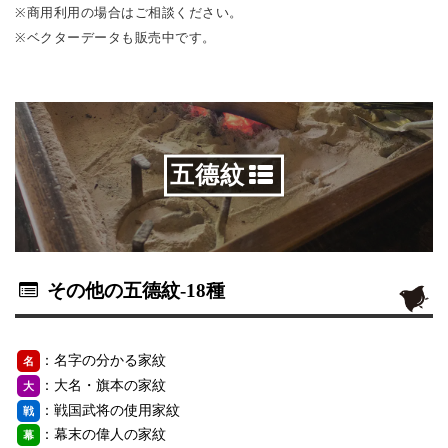
※商用利用の場合はご相談ください。
※ベクターデータも販売中です。
五德紋
その他の五德紋
-18種
：名字の分かる家紋
名
：大名・旗本の家紋
大
：戦国武将の使用家紋
戦
：幕末の偉人の家紋
幕