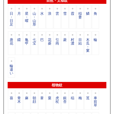
自然・文様紋
日
月
星
山
水
浪
雲
雪
霞
稲
鱗
角
・
・
・
妻
日
曜
山
足
形
唐
鐶
亀
七
巴
花
引
菱
村
目
木
輪
花
甲
宝
菱
両
濃
結
瓜
・
窠
輪
違
い
植物紋
葵
青
麻
朝
葦
粟
虎
銀
稲
梅
苽
車
木
顔
杖
杏
前
草