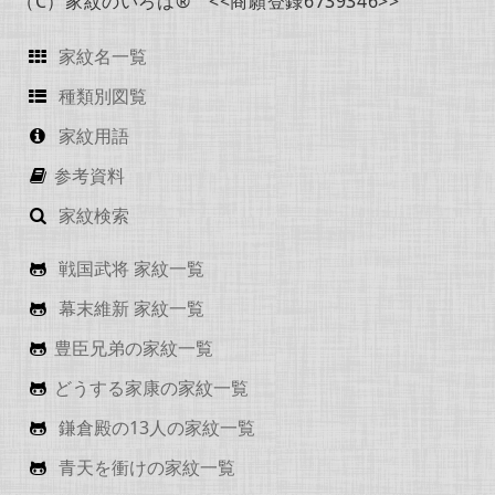
（C）家紋のいろは® <<商願登録6739346>>
家紋名一覧
種類別図覧
家紋用語
参考資料
家紋検索
戦国武将 家紋一覧
幕末維新 家紋一覧
豊臣兄弟の家紋一覧
どうする家康の家紋一覧
鎌倉殿の13人の家紋一覧
青天を衝けの家紋一覧