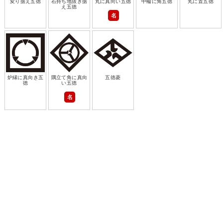
変り据え五徳
石持ち地抜き据
丸に真向い五徳
中輪に角五徳
丸に置五徳
え五徳
名
炉縁に真向き五
隅立て角に真向
五徳菱
徳
い五徳
名