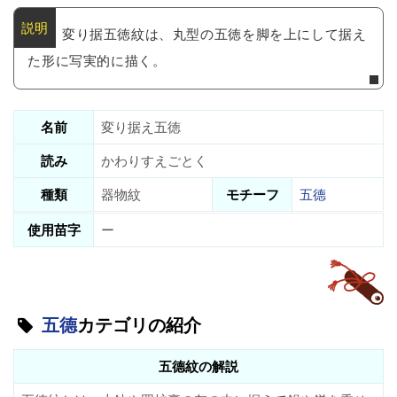
変り据五徳紋は、丸型の五徳を脚を上にして据え
た形に写実的に描く。
名前
変り据え五徳
読み
かわりすえごとく
種類
器物紋
モチーフ
五德
使用苗字
ー
五德
カテゴリの紹介
五德紋の解説