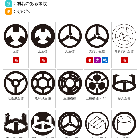
：別名のある家紋
別
：その他
他
五徳
太五徳
丸五徳
真向い五徳
陰真向い五徳
名
名
名
大
戦
名
地紙形五徳
亀甲形五徳
五徳模様
五徳模様（２）
据え五徳