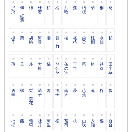
沢
楓
柿
杜
柏
梶
片
蕪
桔
菊
桐
葛
瀉
・
若
喰
梗
紅
葉
栀
栗
胡
河
榊
笹
桜
柘
歯
棕
水
杉
子
桃
骨
・
榴
朶
櫚
仙
竹
薄
董
芹
大
橘
蒲
茶
丁
蔦
椿
鉄
田
根
公
の
字
線
字
英
実
草
唐
梛
梨
茄
薺
撫
南
萩
芭
蓮
柊
瓢
辛
・
子
子
天
蕉
柰
花
枇
藤
葡
牡
寓
松
茗
桃
山
夕
楪
百
杷
萄
丹
生
荷
吹
顔
合