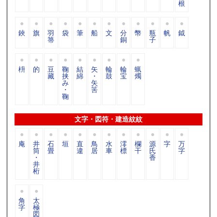
根
鋏
旗
羽
袋
筆
船
文
分
幣
瓶
帆
鉞
箒
銅
子
枡
的
豆
鞠
結
矢
輪
輪
蝋
藏
挟
綿
・
鼓
宝
燭
み
矢
・
筈
鞠
文字・図符・建造紋紋
庵
井
石
垣
直
鳥
水
澪
欄
源
字
万
筒
畳
違
居
車
標
干
氏
字
・
香
井
桁
角
太
字
極
図