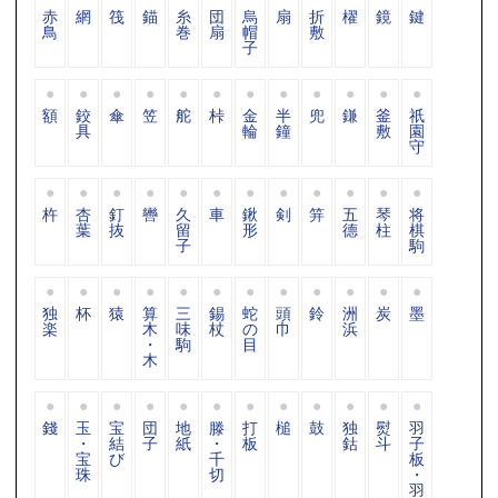
赤
網
筏
錨
糸
団
烏
扇
折
櫂
鏡
鍵
鳥
巻
扇
帽
敷
子
額
鉸
傘
笠
舵
桛
金
半
兜
鎌
釜
祇
具
輪
鐘
敷
園
守
杵
杏
釘
轡
久
車
鍬
剣
笄
五
琴
将
葉
抜
留
形
德
柱
棋
子
駒
独
杯
猿
算
三
錫
蛇
頭
鈴
洲
炭
墨
楽
木
味
杖
の
巾
浜
・
駒
目
木
錢
玉
宝
団
地
滕
打
槌
鼓
独
熨
羽
・
結
子
紙
・
板
鈷
斗
子
宝
び
千
板
珠
切
・
羽