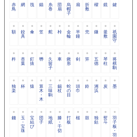
赤
網
筏
錨
糸
団
烏
扇
折
櫂
鏡
鍵
鳥
巻
扇
帽
敷
子
額
鉸
傘
笠
舵
桛
金
半
兜
鎌
釜
祇
具
輪
鐘
敷
園
守
杵
杏
釘
轡
久
車
鍬
剣
笄
五
琴
将
葉
抜
留
形
德
柱
棋
子
駒
独
杯
猿
算
三
錫
蛇
頭
鈴
洲
炭
墨
楽
木
味
杖
の
巾
浜
・
駒
目
木
錢
玉
宝
団
地
滕
打
槌
鼓
独
熨
羽
・
結
子
紙
・
板
鈷
斗
子
宝
び
千
板
珠
切
・
羽