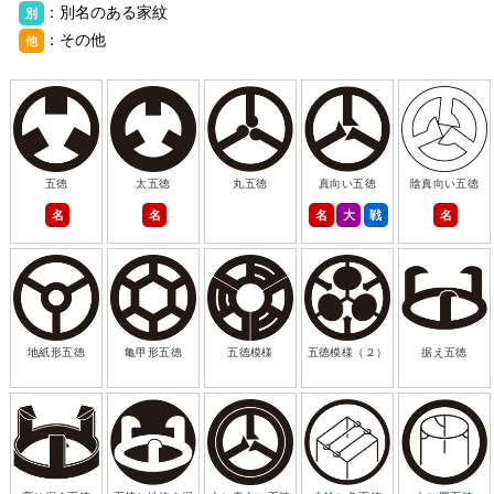
：別名のある家紋
別
：その他
他
五徳
太五徳
丸五徳
真向い五徳
陰真向い五徳
名
名
名
大
戦
名
地紙形五徳
亀甲形五徳
五徳模様
五徳模様（２）
据え五徳