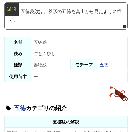
五徳菱紋は、菱形の五徳を真上から見たように描
く。
名前
五徳菱
読み
ごとくびし
種類
器物紋
モチーフ
五德
使用苗字
ー
五德
カテゴリの紹介
五德紋の解説