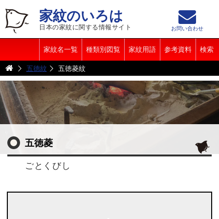
家紋のいろは
日本の家紋に関する情報サイト
お問い合わせ
家紋名一覧
種類別図覧
家紋用語
参考資料
検索
五德紋
五徳菱紋
五徳菱
ごとくびし