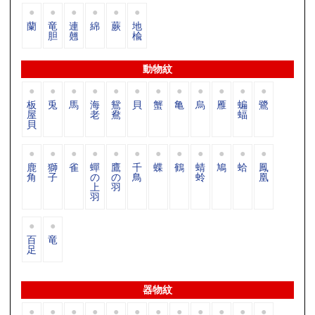
蘭
竜
連
綿
蕨
地
胆
翹
楡
動物紋
板
兎
馬
海
鴛
貝
蟹
亀
烏
雁
蝙
鷺
屋
老
鴦
蝠
貝
鹿
獅
雀
蟬
鷹
千
蝶
鶴
蜻
鳩
蛤
鳳
角
子
の
の
鳥
蛉
凰
上
羽
羽
百
竜
足
器物紋