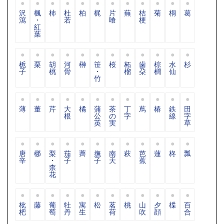
沢
楓
柿
杜
柏
梶
片
蕪
桔
菊
桐
葛
瀉
・
若
喰
梗
紅
葉
栀
栗
胡
河
榊
笹
桜
柘
歯
棕
水
杉
子
桃
骨
・
榴
朶
櫚
仙
竹
薄
董
芹
大
橘
蒲
茶
丁
蔦
椿
鉄
田
根
公
の
字
線
字
英
実
草
唐
梛
梨
茄
薺
撫
南
萩
芭
蓮
柊
瓢
辛
・
子
子
天
蕉
柰
花
枇
藤
葡
牡
寓
松
茗
桃
山
夕
楪
百
杷
萄
丹
生
荷
吹
顔
合