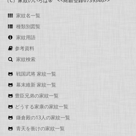
（C）家紋のいろは® <<商願登録6739346>>
家紋名一覧
種類別図覧
家紋用語
参考資料
家紋検索
戦国武将 家紋一覧
幕末維新 家紋一覧
豊臣兄弟の家紋一覧
どうする家康の家紋一覧
鎌倉殿の13人の家紋一覧
青天を衝けの家紋一覧