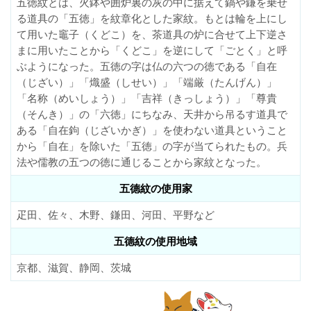
五徳紋とは、火鉢や囲炉裏の灰の中に据えて鍋や鎌を乗せ
る道具の「五徳」を紋章化とした家紋。もとは輪を上にし
て用いた竈子（くどこ）を、茶道具の炉に合せて上下逆さ
まに用いたことから「くどこ」を逆にして「ごとく」と呼
ぶようになった。五徳の字は仏の六つの徳である「自在
（じざい）」「熾盛（しせい）」「端厳（たんげん）」
「名称（めいしょう）」「吉祥（きっしょう）」「尊貴
（そんき）」の「六徳」にちなみ、天井から吊るす道具で
ある「自在鉤（じざいかぎ）」を使わない道具ということ
から「自在」を除いた「五徳」の字が当てられたもの。兵
法や儒教の五つの徳に通じることから家紋となった。
五德紋の使用家
疋田、佐々、木野、鎌田、河田、平野など
五德紋の使用地域
京都、滋賀、静岡、茨城