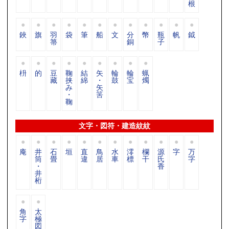
根
鋏
旗
羽
袋
筆
船
文
分
幣
瓶
帆
鉞
箒
銅
子
枡
的
豆
鞠
結
矢
輪
輪
蝋
藏
挟
綿
・
鼓
宝
燭
み
矢
・
筈
鞠
文字・図符・建造紋紋
庵
井
石
垣
直
鳥
水
澪
欄
源
字
万
筒
畳
違
居
車
標
干
氏
字
・
香
井
桁
角
太
字
極
図