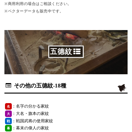
※商用利用の場合はご相談ください。
※ベクターデータも販売中です。
五德紋
その他の五德紋
-18種
：名字の分かる家紋
名
：大名・旗本の家紋
大
：戦国武将の使用家紋
戦
：幕末の偉人の家紋
幕