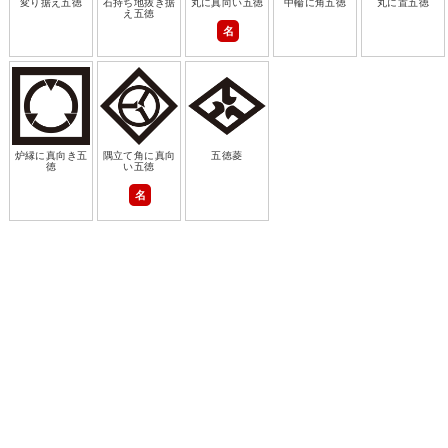
変り据え五徳
石持ち地抜き据
丸に真向い五徳
中輪に角五徳
丸に置五徳
え五徳
名
炉縁に真向き五
隅立て角に真向
五徳菱
徳
い五徳
名