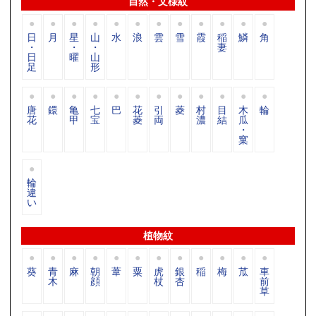
自然・文様紋
日
月
星
山
水
浪
雲
雪
霞
稲
鱗
角
・
・
・
妻
日
曜
山
足
形
唐
鐶
亀
七
巴
花
引
菱
村
目
木
輪
花
甲
宝
菱
両
濃
結
瓜
・
窠
輪
違
い
植物紋
葵
青
麻
朝
葦
粟
虎
銀
稲
梅
苽
車
木
顔
杖
杏
前
草