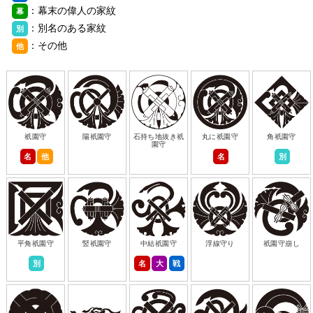
：幕末の偉人の家紋
幕
：別名のある家紋
別
：その他
他
祇園守
陽祇園守
石持ち地抜き祇
丸に祇園守
角祇園守
園守
名
他
名
別
平角祇園守
竪祇園守
中結祇園守
浮線守り
祇園守崩し
別
名
大
戦