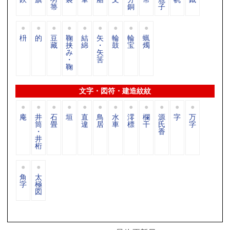
箒
銅
子
枡
的
豆
鞠
結
矢
輪
輪
蝋
藏
挟
綿
・
鼓
宝
燭
み
矢
・
筈
鞠
文字・図符・建造紋紋
庵
井
石
垣
直
鳥
水
澪
欄
源
字
万
筒
畳
違
居
車
標
干
氏
字
・
香
井
桁
角
太
字
極
図