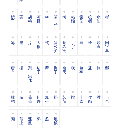
栀
栗
胡
河
榊
笹
桜
柘
歯
棕
水
杉
子
桃
骨
・
榴
朶
櫚
仙
竹
薄
董
芹
大
橘
蒲
茶
丁
蔦
椿
鉄
田
根
公
の
字
線
字
英
実
草
唐
梛
梨
茄
薺
撫
南
萩
芭
蓮
柊
瓢
辛
・
子
子
天
蕉
柰
花
枇
藤
葡
牡
寓
松
茗
桃
山
夕
楪
百
杷
萄
丹
生
荷
吹
顔
合
蘭
竜
連
綿
蕨
地
胆
翹
楡