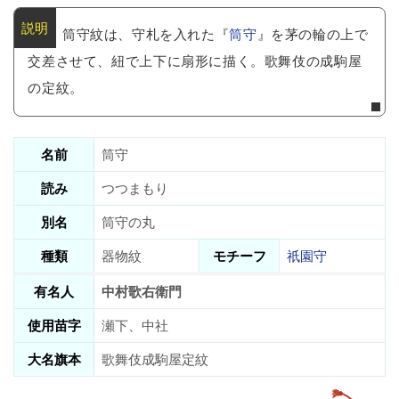
筒守紋は、守札を入れた『
筒守
』を茅の輪の上で
交差させて、紐で上下に扇形に描く。歌舞伎の成駒屋
の定紋。
名前
筒守
読み
つつまもり
別名
筒守の丸
種類
器物紋
モチーフ
祇園守
有名人
中村歌右衛門
使用苗字
瀬下、中社
大名旗本
歌舞伎成駒屋定紋