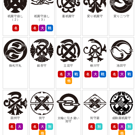
祇園守崩し
祇園守崩し
蔓祇園守
変り祇園守
変り二つ守
（２）
（３）
名
名
大
戦
御札守丸
銀杏守
立花守
柳川守
池田守
名
大
戦
名
大
戦
名
大
戦
他
因州守
筒守
太輪に引き違い
筒守菱
成駒屋祇園守
筒守
名
大
名
大
別
名
別
名
大
別
他
他