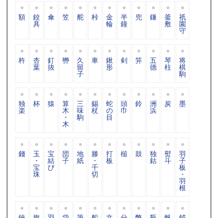
額
鉸
傘
笠
舵
桛
金
半
兜
鎌
釜
祇
具
輪
鐘
敷
園
守
杵
杏
釘
轡
久
車
鍬
剣
笄
五
琴
将
葉
抜
留
形
德
柱
棋
子
駒
独
杯
猿
算
三
錫
蛇
頭
鈴
洲
炭
墨
楽
木
味
杖
の
巾
浜
・
駒
目
木
錢
玉
宝
団
地
滕
打
槌
鼓
独
熨
羽
・
結
子
紙
・
板
鈷
斗
子
宝
び
千
板
珠
切
・
羽
根
鋏
旗
羽
袋
筆
船
文
分
幣
瓶
帆
鉞