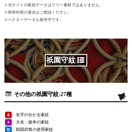
※当サイトの家紋データはフリー素材ではありません。
※商用利用の場合はご相談ください。
※ベクターデータも販売中です。
祇園守紋
その他の祇園守紋
-27種
：名字の分かる家紋
名
：大名・旗本の家紋
大
：戦国武将の使用家紋
戦