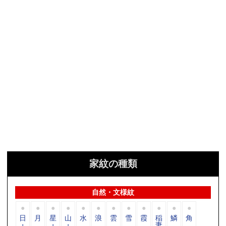
家紋の種類
自然・文様紋
日
月
星
山
水
浪
雲
雪
霞
稲
鱗
角
・
・
・
妻