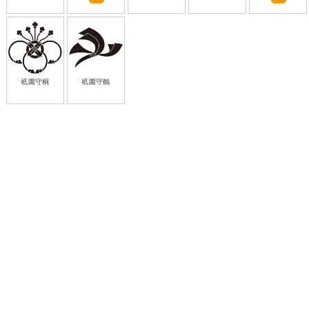
祇園守桐
祇園守鶴