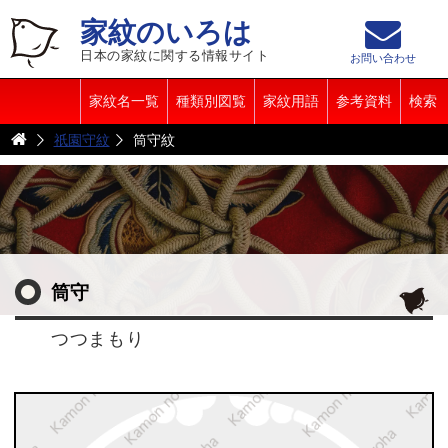
家紋のいろは
日本の家紋に関する情報サイト
お問い合わせ
家紋名一覧
種類別図覧
家紋用語
参考資料
検索
祇園守紋
筒守紋
筒守
つつまもり