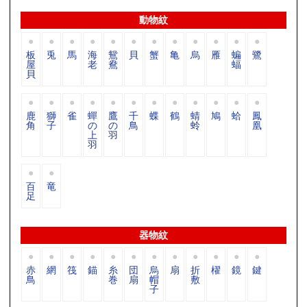
動物紋
板
兎
馬
海
鴛
貝
蟹
亀
烏
雁
蝙
鷺
屋
老
鴦
蝠
貝
鹿
獅
雀
蟬
鷹
千
蝶
鶴
蜻
鳩
蛤
鳳
角
子
の
の
鳥
蛉
凰
上
羽
羽
百
竜
足
器物紋
赤
網
筏
錨
糸
団
烏
扇
折
櫂
鏡
鍵
鳥
巻
扇
帽
敷
子