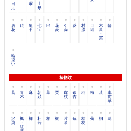
日
曜
山
足
形
唐
鐶
亀
七
巴
花
引
菱
村
目
木
輪
花
甲
宝
菱
両
濃
結
瓜
・
窠
輪
違
い
植物紋
葵
青
麻
朝
葦
粟
虎
銀
稲
梅
苽
車
木
顔
杖
杏
前
草
沢
楓
柿
杜
柏
梶
片
蕪
桔
菊
桐
葛
瀉
・
若
喰
梗
紅
葉