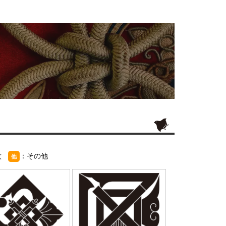
紋
：その他
他