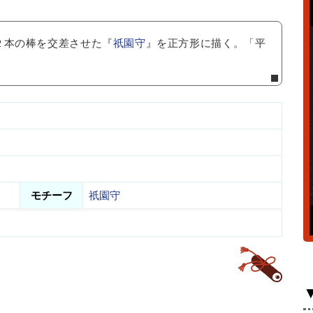
２本の棒を交差させた『
祇園守
』を正方形に描く。「平
モチーフ
祇園守