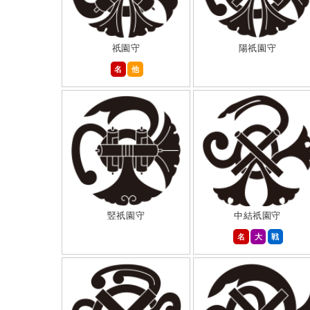
祇園守
陽祇園守
名
他
竪祇園守
中結祇園守
名
大
戦