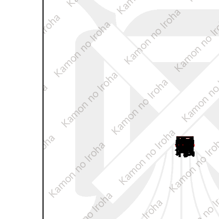
平角祇園守