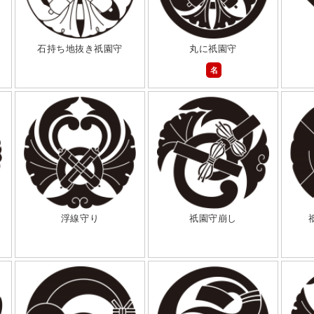
石持ち地抜き祇園守
丸に祇園守
名
浮線守り
祇園守崩し