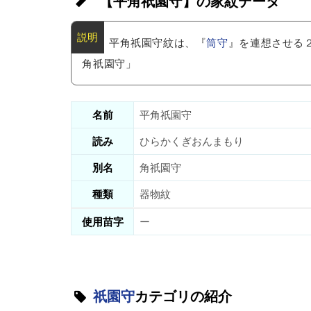
【平角祇園守】の家紋データ
平角祇園守紋は、『
筒守
』を連想させる
角祇園守」
名前
平角祇園守
読み
ひらかくぎおんまもり
別名
角祇園守
種類
器物紋
使用苗字
ー
祇園守
カテゴリの紹介