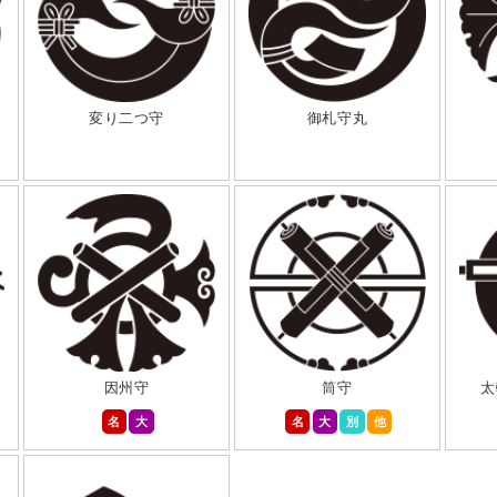
変り二つ守
御札守丸
因州守
筒守
太
名
大
名
大
別
他