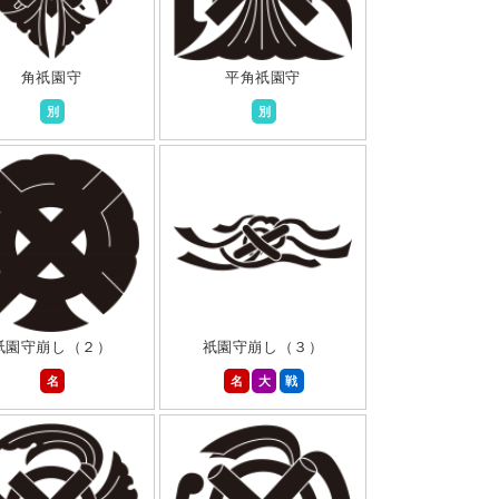
角祇園守
平角祇園守
別
別
祇園守崩し（２）
祇園守崩し（３）
名
名
大
戦