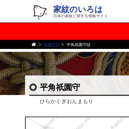
家紋のいろは
日本の家紋に関する情報サイト
祇園守紋
平角祇園守紋
平角祇園守
ひらかくぎおんまもり