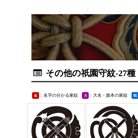
その他の祇園守紋
-27種
：名字の分かる家紋
：大名・旗本の家紋
名
大
戦