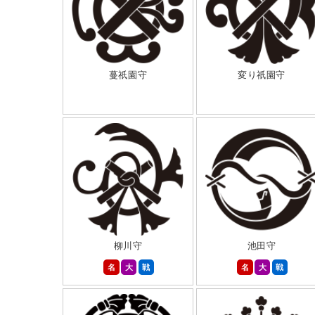
蔓祇園守
変り祇園守
柳川守
池田守
名
大
戦
名
大
戦