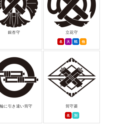
銀杏守
立花守
名
大
戦
他
輪に引き違い筒守
筒守菱
名
別