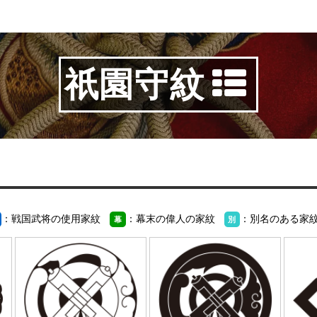
祇園守紋
：戦国武将の使用家紋
：幕末の偉人の家紋
：別名のある家
幕
別