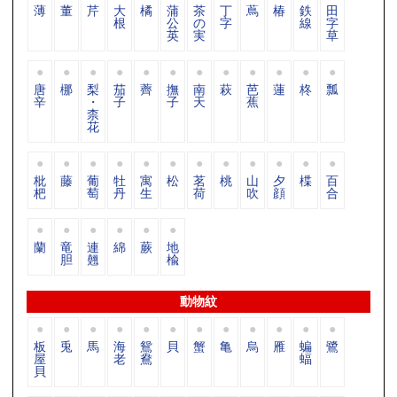
薄
董
芹
大
橘
蒲
茶
丁
蔦
椿
鉄
田
根
公
の
字
線
字
英
実
草
唐
梛
梨
茄
薺
撫
南
萩
芭
蓮
柊
瓢
辛
・
子
子
天
蕉
柰
花
枇
藤
葡
牡
寓
松
茗
桃
山
夕
楪
百
杷
萄
丹
生
荷
吹
顔
合
蘭
竜
連
綿
蕨
地
胆
翹
楡
動物紋
板
兎
馬
海
鴛
貝
蟹
亀
烏
雁
蝙
鷺
屋
老
鴦
蝠
貝