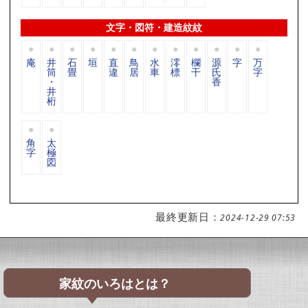
文字・図符・建造紋紋
庵
井
石
垣
直
鳥
水
澪
欄
源
字
万
筒
畳
違
居
車
標
干
氏
字
・
香
井
桁
角
太
字
極
図
最終更新日：
2024-12-29 07:53
家紋のいろはとは？