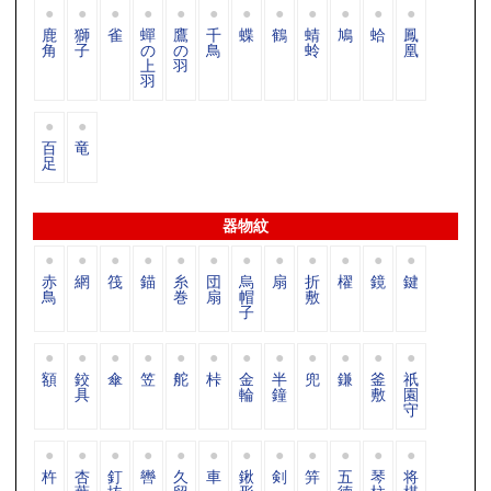
鹿
獅
雀
蟬
鷹
千
蝶
鶴
蜻
鳩
蛤
鳳
角
子
の
の
鳥
蛉
凰
上
羽
羽
百
竜
足
器物紋
赤
網
筏
錨
糸
団
烏
扇
折
櫂
鏡
鍵
鳥
巻
扇
帽
敷
子
額
鉸
傘
笠
舵
桛
金
半
兜
鎌
釜
祇
具
輪
鐘
敷
園
守
杵
杏
釘
轡
久
車
鍬
剣
笄
五
琴
将