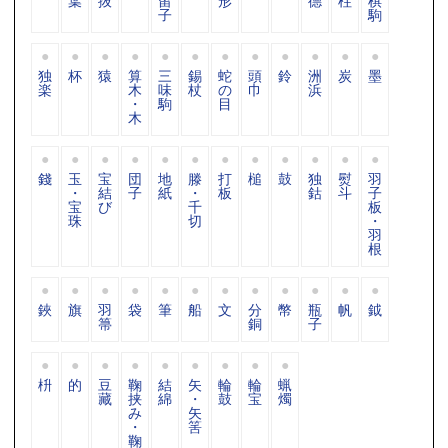
葉
抜
留
形
德
柱
棋
子
駒
独
杯
猿
算
三
錫
蛇
頭
鈴
洲
炭
墨
楽
木
味
杖
の
巾
浜
・
駒
目
木
錢
玉
宝
団
地
滕
打
槌
鼓
独
熨
羽
・
結
子
紙
・
板
鈷
斗
子
宝
び
千
板
珠
切
・
羽
根
鋏
旗
羽
袋
筆
船
文
分
幣
瓶
帆
鉞
箒
銅
子
枡
的
豆
鞠
結
矢
輪
輪
蝋
藏
挟
綿
・
鼓
宝
燭
み
矢
・
筈
鞠