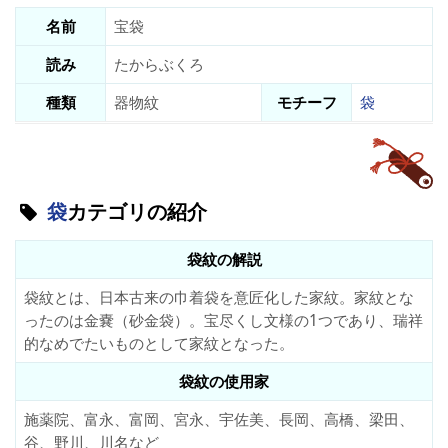
名前
宝袋
読み
たからぶくろ
種類
器物紋
モチーフ
袋
袋
カテゴリの紹介
袋紋の解説
袋紋とは、日本古来の巾着袋を意匠化した家紋。家紋とな
ったのは金嚢（砂金袋）。宝尽くし文様の1つであり、瑞祥
的なめでたいものとして家紋となった。
袋紋の使用家
施薬院、富永、富岡、宮永、宇佐美、長岡、高橋、梁田、
谷、野川、川名など