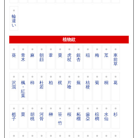
輪
違
い
植物紋
葵
青
麻
朝
葦
粟
虎
銀
稲
梅
苽
車
木
顔
杖
杏
前
草
沢
楓
柿
杜
柏
梶
片
蕪
桔
菊
桐
葛
瀉
・
若
喰
梗
紅
葉
栀
栗
胡
河
榊
笹
桜
柘
歯
棕
水
杉
子
桃
骨
・
榴
朶
櫚
仙
竹