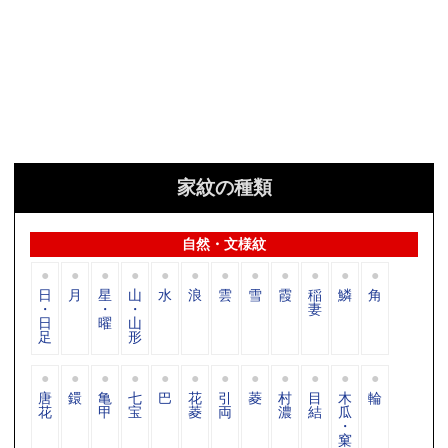
家紋の種類
自然・文様紋
日
月
星
山
水
浪
雲
雪
霞
稲
鱗
角
・
・
・
妻
日
曜
山
足
形
唐
鐶
亀
七
巴
花
引
菱
村
目
木
輪
花
甲
宝
菱
両
濃
結
瓜
・
窠