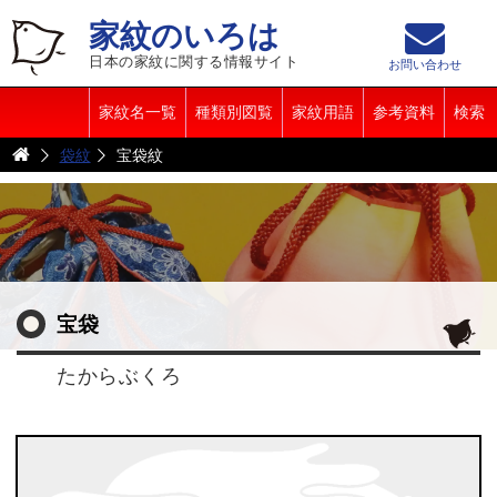
家紋のいろは
日本の家紋に関する情報サイト
お問い合わせ
家紋名一覧
種類別図覧
家紋用語
参考資料
検索
袋紋
宝袋紋
宝袋
たからぶくろ