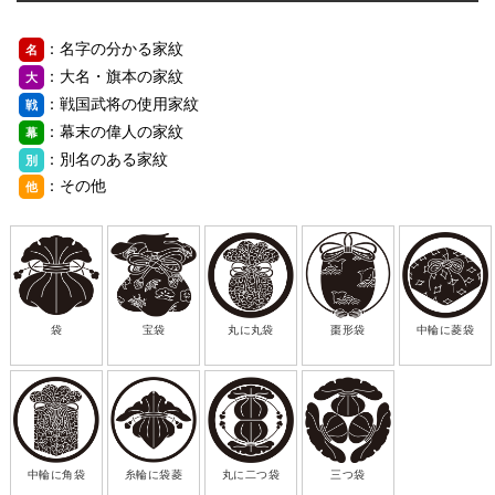
：名字の分かる家紋
名
：大名・旗本の家紋
大
：戦国武将の使用家紋
戦
：幕末の偉人の家紋
幕
：別名のある家紋
別
：その他
他
袋
宝袋
丸に丸袋
棗形袋
中輪に菱袋
中輪に角袋
糸輪に袋菱
丸に二つ袋
三つ袋