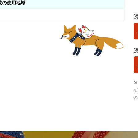
紋の使用地域
※
※
※