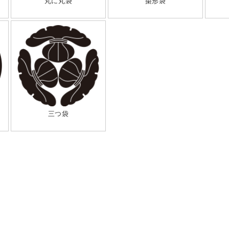
丸に丸袋
棗形袋
三つ袋