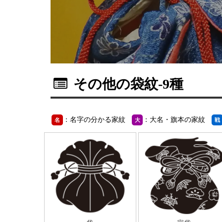
その他の袋紋
-9種
：名字の分かる家紋
：大名・旗本の家紋
名
大
戦