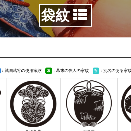
袋紋
：戦国武将の使用家紋
：幕末の偉人の家紋
：別名のある家
幕
別