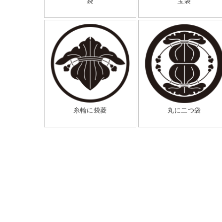
袋
宝袋
糸輪に袋菱
丸に二つ袋