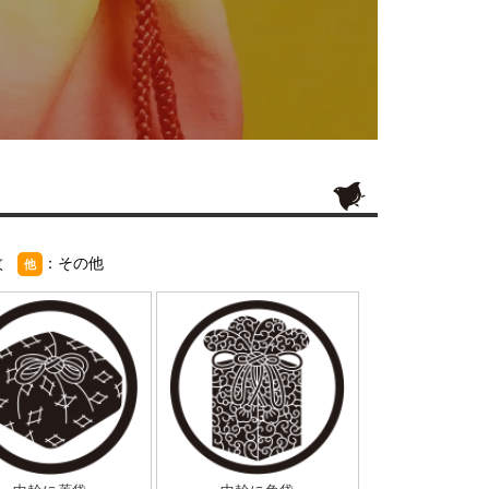
紋
：その他
他