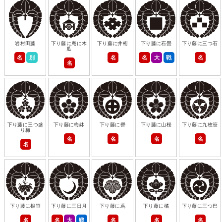
岩村田藤
下り藤に庵に木
下り藤に井桁
下り藤に石畳
下り藤に三つ石
瓜
名
別
名
名
大
戦
名
名
下り藤に三つ盛
下り藤に梅鉢
下り藤に轡
下り藤に山桜
下り藤に九枚笹
り梅
名
名
名
名
名
下り藤に根笹
下り藤に三日月
下り藤に蔦
下り藤に橘
下り藤に三つ巴
名
名
大
戦
名
名
名