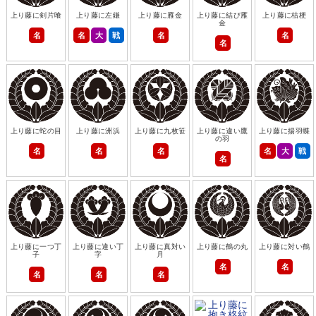
上り藤に剣片喰
上り藤に左鎌
上り藤に雁金
上り藤に結び雁
上り藤に桔梗
金
名
名
大
戦
名
名
名
上り藤に蛇の目
上り藤に洲浜
上り藤に九枚笹
上り藤に違い鷹
上り藤に揚羽蝶
の羽
名
名
名
名
大
戦
名
上り藤に一つ丁
上り藤に違い丁
上り藤に真対い
上り藤に鶴の丸
上り藤に対い鶴
子
字
月
名
名
名
名
名