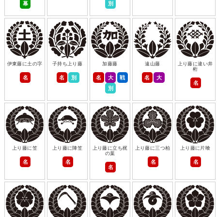
幕
別
伊東藤に土の字
子持ち上り藤
加藤藤
遠山藤
上り藤に違い井
桁
名
名
別
名
大
戦
名
大
名
別
上り藤に笠
上り藤に陣笠
上り藤に立ち梶
上り藤に三つ柏
上り藤に片喰
の葉
名
名
名
名
名