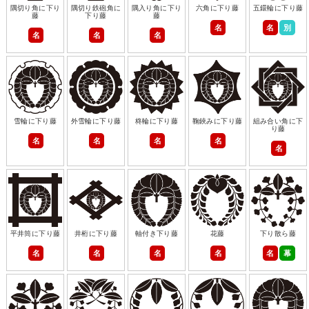
隅切り角に下り
隅切り鉄砲角に
隅入り角に下り
六角に下り藤
五鐶輪に下り藤
藤
下り藤
藤
名
名
別
名
名
名
雪輪に下り藤
外雪輪に下り藤
柊輪に下り藤
鞠鋏みに下り藤
組み合い角に下
り藤
名
名
名
名
名
平井筒に下り藤
井桁に下り藤
軸付き下り藤
花藤
下り散ら藤
名
名
名
名
名
幕