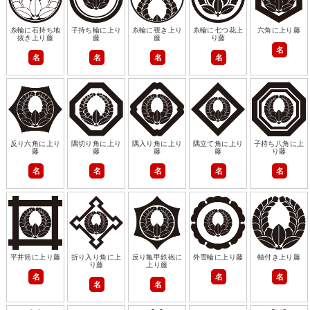
糸輪に石持ち地
子持ち輪に上り
糸輪に覗き上り
糸輪に七つ花上
六角に上り藤
抜き上り藤
藤
藤
り藤
名
名
名
名
名
反り六角に上り
隅切り角に上り
隅入り角に上り
隅立て角に上り
子持ち八角に上
藤
藤
藤
藤
り藤
名
名
名
名
名
平井筒に上り藤
折り入り角に上
反り亀甲鉄砲に
外雪輪に上り藤
軸付き上り藤
り藤
上り藤
名
名
名
名
名