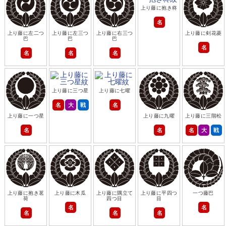
上り藤に抱き柊
名
上り藤に左二つ
上り藤に左三つ
上り藤に右三つ
上り藤に剣花菱
巴
巴
巴
名
名
名
名
上り藤に三つ星
上り藤に七曜
名
大
戦
名
上り藤に一つ星
上り藤に九曜
上り藤に三階松
名
名
名
大
戦
上り藤に抱き茗
上り藤に木瓜
上り藤に隅立て
上り藤に平四つ
一つ藤巴
荷
四つ目
目
名
名
名
名
名