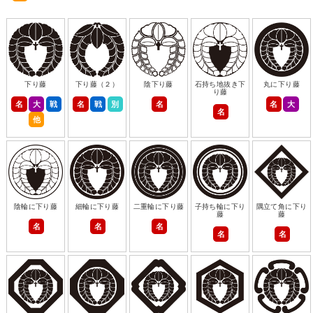
下り藤
下り藤（２）
陰下り藤
石持ち地抜き下
丸に下り藤
り藤
名
大
戦
名
戦
別
名
名
大
名
他
陰輪に下り藤
細輪に下り藤
二重輪に下り藤
子持ち輪に下り
隅立て角に下り
藤
藤
名
名
名
名
名