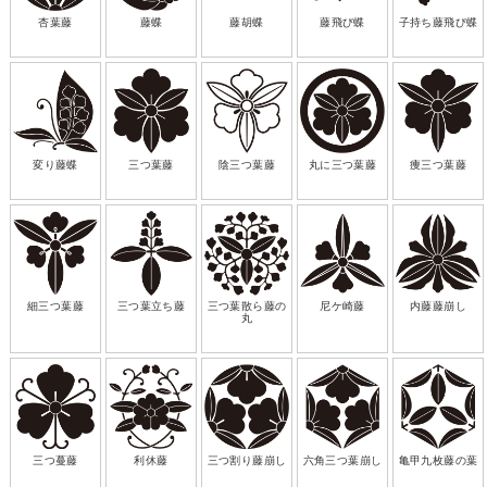
杏葉藤
藤蝶
藤胡蝶
藤飛び蝶
子持ち藤飛び蝶
変り藤蝶
三つ葉藤
陰三つ葉藤
丸に三つ葉藤
痩三つ葉藤
細三つ葉藤
三つ葉立ち藤
三つ葉散ら藤の
尼ケ崎藤
内藤藤崩し
丸
三つ蔓藤
利休藤
三つ割り藤崩し
六角三つ葉崩し
亀甲九枚藤の葉