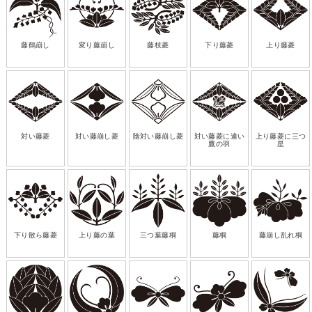
藤鶴崩し
変り藤崩し
藤枝菱
下り藤菱
上り藤菱
対い藤菱
対い藤崩し菱
陰対い藤崩し菱
対い藤菱に違い
上り藤菱に三つ
鷹の羽
星
下り散ら藤菱
上り藤の葉
三つ葉藤桐
藤桐
藤崩し乱れ桐