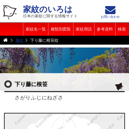
家紋のいろは
日本の家紋に関する情報サイト
お問い合わせ
家紋名一覧
種類別図覧
家紋用語
参考資料
検索
藤紋
下り藤に根笹紋
下り藤に根笹
さがりふじにねざさ