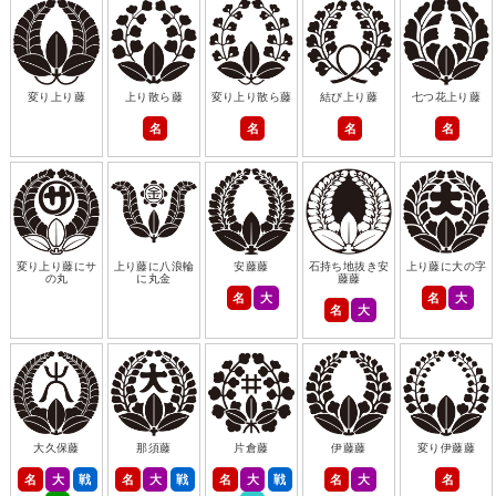
変り上り藤
上り散ら藤
変り上り散ら藤
結び上り藤
七つ花上り藤
名
名
名
名
変り上り藤にサ
上り藤に八浪輪
安藤藤
石持ち地抜き安
上り藤に大の字
の丸
に丸金
藤藤
名
大
名
大
名
大
大久保藤
那須藤
片倉藤
伊藤藤
変り伊藤藤
名
大
戦
名
大
戦
名
大
戦
名
大
名