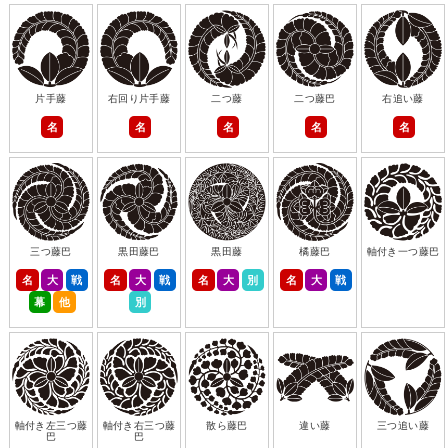
片手藤
右回り片手藤
二つ藤
二つ藤巴
右追い藤
名
名
名
名
名
三つ藤巴
黒田藤巴
黒田藤
橘藤巴
軸付き一つ藤巴
名
大
戦
名
大
戦
名
大
別
名
大
戦
幕
他
別
軸付き左三つ藤
軸付き右三つ藤
散ら藤巴
違い藤
三つ追い藤
巴
巴