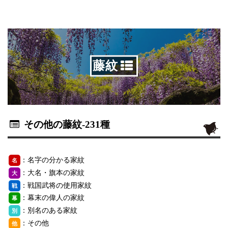
藤紋
その他の藤紋
-231種
：名字の分かる家紋
名
：大名・旗本の家紋
大
：戦国武将の使用家紋
戦
：幕末の偉人の家紋
幕
：別名のある家紋
別
：その他
他