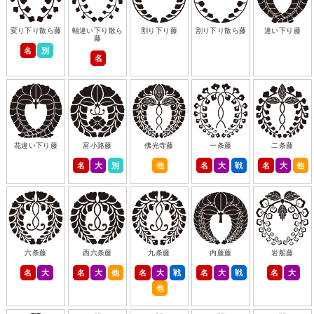
変り下り散ら藤
軸違い下り散ら
割り下り藤
割り下り散ら藤
違い下り藤
藤
名
別
名
花違い下り藤
富小路藤
佛光寺藤
一条藤
二条藤
名
大
別
他
名
大
戦
名
大
他
六条藤
西六条藤
九条藤
内藤藤
岩船藤
名
大
名
大
他
名
大
戦
名
大
戦
名
大
他