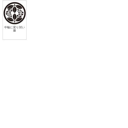
中輪に変り対い
藤