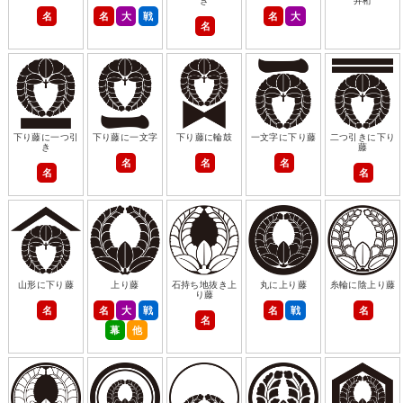
き
井桁
名
名
大
戦
名
大
名
下り藤に一つ引
下り藤に一文字
下り藤に輪鼓
一文字に下り藤
二つ引きに下り
き
藤
名
名
名
名
名
山形に下り藤
上り藤
石持ち地抜き上
丸に上り藤
糸輪に陰上り藤
り藤
名
名
大
戦
名
戦
名
名
幕
他