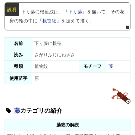
下り藤に根笹紋は、『
下り藤
』を描いて、その花
房の輪の中に『
根笹紋
』を据えて描く。
名前
下り藤に根笹
読み
さがりふじにねざさ
種類
植物紋
モチーフ
藤
使用苗字
原
藤
カテゴリの紹介
藤紋の解説