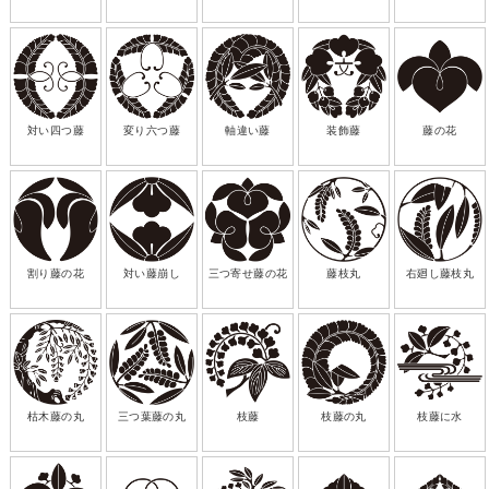
対い四つ藤
変り六つ藤
軸違い藤
装飾藤
藤の花
割り藤の花
対い藤崩し
三つ寄せ藤の花
藤枝丸
右廻し藤枝丸
枯木藤の丸
三つ葉藤の丸
枝藤
枝藤の丸
枝藤に水