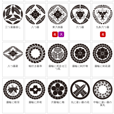
三つ葉藤崩し
八つ藤
東六条藤
六つ藤
九条六つ藤
名
大
名
八つ藤菱
軸付き藤和
藤輪に尻合せ三
藤輪に剣片喰
藤輪に剣花菱
つ蔦
藤輪に根笹
藤輪に井桁
片藤輪に梅
丸に違い藤の花
中輪に違い藤の
葉丸