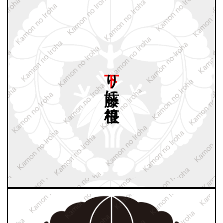
下り
藤に
根笹