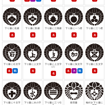
下り藤に花菱
下り藤に割菱
下り藤に三階菱
下り藤に一つ星
下り藤に三つ星
名
名
名
名
名
下り藤に石文字
下り藤に上文字
下り藤に上文字
下り藤に加文字
下り藤に五文字
（2）
名
戦
名
名
大
戦
名
名
下り藤に十文字
下り藤に水の字
下り藤に三つ引
柴田藤
軸付き下り藤に