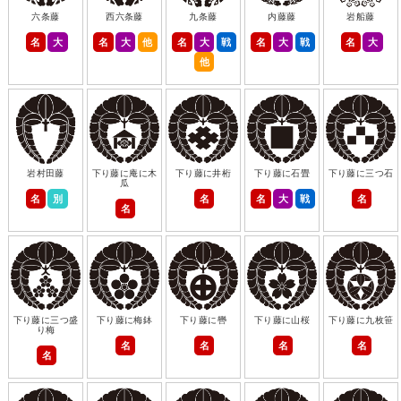
六条藤
西六条藤
九条藤
内藤藤
岩船藤
名
大
名
大
他
名
大
戦
名
大
戦
名
大
他
岩村田藤
下り藤に庵に木
下り藤に井桁
下り藤に石畳
下り藤に三つ石
瓜
名
別
名
名
大
戦
名
名
下り藤に三つ盛
下り藤に梅鉢
下り藤に轡
下り藤に山桜
下り藤に九枚笹
り梅
名
名
名
名
名