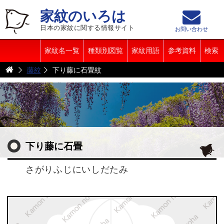
家紋のいろは
日本の家紋に関する情報サイト
お問い合わせ
家紋名一覧
種類別図覧
家紋用語
参考資料
検索
藤紋
下り藤に石畳紋
下り藤に石畳
さがりふじにいしだたみ