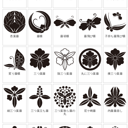
杏葉藤
藤蝶
藤胡蝶
藤飛び蝶
子持ち藤飛び蝶
変り藤蝶
三つ葉藤
陰三つ葉藤
丸に三つ葉藤
痩三つ葉藤
細三つ葉藤
三つ葉立ち藤
三つ葉散ら藤の
尼ケ崎藤
内藤藤崩し
丸