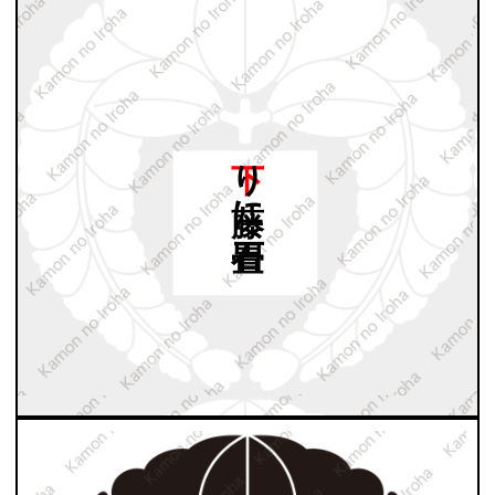
下り
藤に
石畳