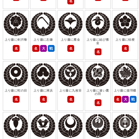
名
上り藤に剣片喰
上り藤に左鎌
上り藤に雁金
上り藤に結び雁
上り藤に桔梗
金
名
名
大
戦
名
名
名
上り藤に蛇の目
上り藤に洲浜
上り藤に九枚笹
上り藤に違い鷹
上り藤に揚羽蝶
の羽
名
名
名
名
大
戦
名