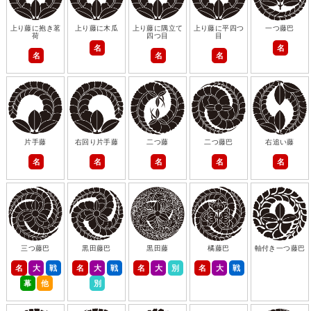
上り藤に抱き茗
上り藤に木瓜
上り藤に隅立て
上り藤に平四つ
一つ藤巴
荷
四つ目
目
名
名
名
名
名
片手藤
右回り片手藤
二つ藤
二つ藤巴
右追い藤
名
名
名
名
名
三つ藤巴
黒田藤巴
黒田藤
橘藤巴
軸付き一つ藤巴
名
大
戦
名
大
戦
名
大
別
名
大
戦
幕
他
別