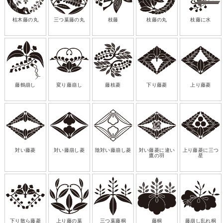
枯木藤の丸
三つ葉藤の丸
枝藤
枝藤の丸
枝藤に水
藤鶴崩し
変り藤崩し
藤枝菱
下り藤菱
上り藤菱
対い藤菱
対い藤崩し菱
陰対い藤崩し菱
対い藤菱に違い
上り藤菱に三つ
鷹の羽
星
下り散ら藤菱
上り藤の葉
三つ葉藤桐
藤桐
藤崩し乱れ桐