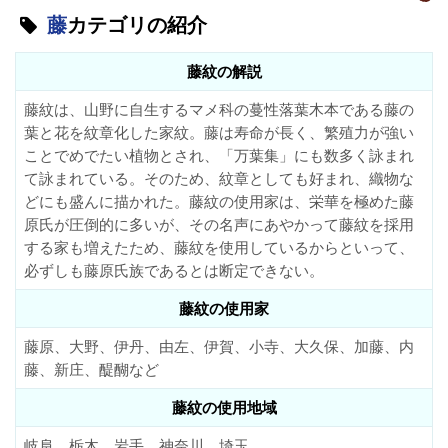
藤
カテゴリの紹介
藤紋の解説
藤紋は、山野に自生するマメ科の蔓性落葉木本である藤の
葉と花を紋章化した家紋。藤は寿命が長く、繁殖力が強い
ことでめでたい植物とされ、「万葉集」にも数多く詠まれ
て詠まれている。そのため、紋章としても好まれ、織物な
どにも盛んに描かれた。藤紋の使用家は、栄華を極めた藤
原氏が圧倒的に多いが、その名声にあやかって藤紋を採用
する家も増えたため、藤紋を使用しているからといって、
必ずしも藤原氏族であるとは断定できない。
藤紋の使用家
藤原、大野、伊丹、由左、伊賀、小寺、大久保、加藤、内
藤、新庄、醍醐など
藤紋の使用地域
岐阜、栃木、岩手、神奈川、埼玉