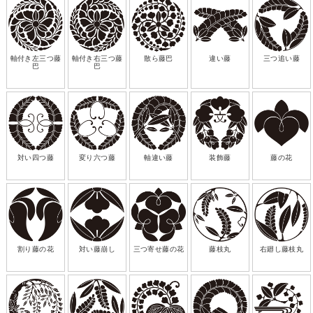
軸付き左三つ藤
軸付き右三つ藤
散ら藤巴
違い藤
三つ追い藤
巴
巴
対い四つ藤
変り六つ藤
軸違い藤
装飾藤
藤の花
割り藤の花
対い藤崩し
三つ寄せ藤の花
藤枝丸
右廻し藤枝丸