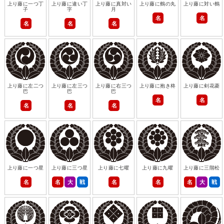
上り藤に一つ丁
上り藤に違い丁
上り藤に真対い
上り藤に鶴の丸
上り藤に対い鶴
子
字
月
名
名
名
名
名
上り藤に左二つ
上り藤に左三つ
上り藤に右三つ
上り藤に抱き柊
上り藤に剣花菱
巴
巴
巴
名
名
名
名
名
上り藤に一つ星
上り藤に三つ星
上り藤に七曜
上り藤に九曜
上り藤に三階松
名
名
大
戦
名
名
名
大
戦