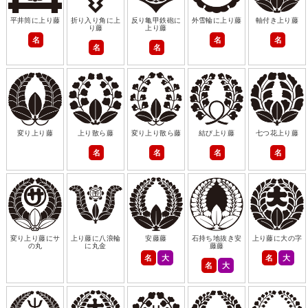
平井筒に上り藤
折り入り角に上
反り亀甲鉄砲に
外雪輪に上り藤
軸付き上り藤
り藤
上り藤
名
名
名
名
名
変り上り藤
上り散ら藤
変り上り散ら藤
結び上り藤
七つ花上り藤
名
名
名
名
変り上り藤にサ
上り藤に八浪輪
安藤藤
石持ち地抜き安
上り藤に大の字
の丸
に丸金
藤藤
名
大
名
大
名
大