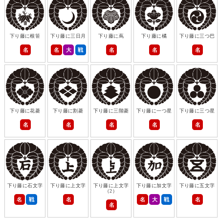
下り藤に根笹
下り藤に三日月
下り藤に蔦
下り藤に橘
下り藤に三つ巴
名
名
大
戦
名
名
名
下り藤に花菱
下り藤に割菱
下り藤に三階菱
下り藤に一つ星
下り藤に三つ星
名
名
名
名
名
下り藤に石文字
下り藤に上文字
下り藤に上文字
下り藤に加文字
下り藤に五文字
（2）
名
戦
名
名
大
戦
名
名