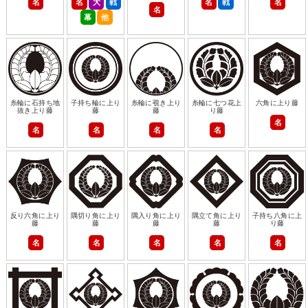
名
名
大
戦
名
戦
名
名
幕
他
糸輪に石持ち地
子持ち輪に上り
糸輪に覗き上り
糸輪に七つ花上
六角に上り藤
抜き上り藤
藤
藤
り藤
名
名
名
名
名
反り六角に上り
隅切り角に上り
隅入り角に上り
隅立て角に上り
子持ち八角に上
藤
藤
藤
藤
り藤
名
名
名
名
名