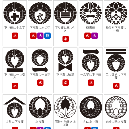
下り藤に十文字
下り藤に水の字
下り藤に三つ引
柴田藤
軸付き下り藤に
き
井桁
名
名
大
戦
名
大
名
下り藤に一つ引
下り藤に一文字
下り藤に輪鼓
一文字に下り藤
二つ引きに下り
き
藤
名
名
名
名
名
山形に下り藤
上り藤
石持ち地抜き上
丸に上り藤
糸輪に陰上り藤
り藤