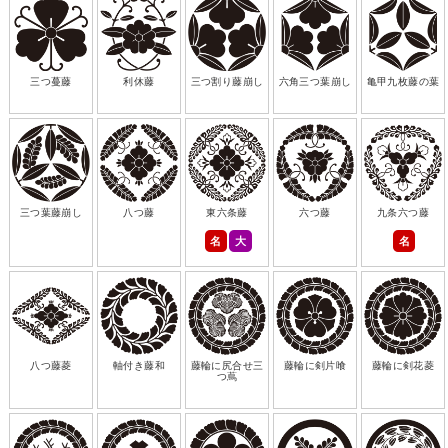
三つ蔓藤
利休藤
三つ割り藤崩し
六角三つ葉崩し
亀甲九枚藤の葉
三つ葉藤崩し
八つ藤
東六条藤
六つ藤
九条六つ藤
名
大
名
八つ藤菱
軸付き藤和
藤輪に尻合せ三
藤輪に剣片喰
藤輪に剣花菱
つ蔦