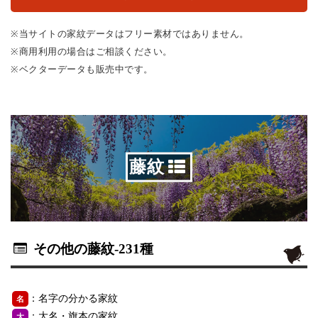
※当サイトの家紋データはフリー素材ではありません。
※商用利用の場合はご相談ください。
※ベクターデータも販売中です。
藤紋
その他の藤紋
-231種
：名字の分かる家紋
名
：大名・旗本の家紋
大