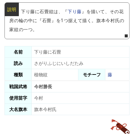
下り藤に石畳紋は、『
下り藤
』を描いて、その花
房の輪の中に『石畳』を1つ据えて描く。旗本今村氏の
家紋の一つ。
名前
下り藤に石畳
読み
さがりふじにいしだたみ
種類
植物紋
モチーフ
藤
戦国武将
今村勝長
使用苗字
今村
大名旗本
旗本今村氏