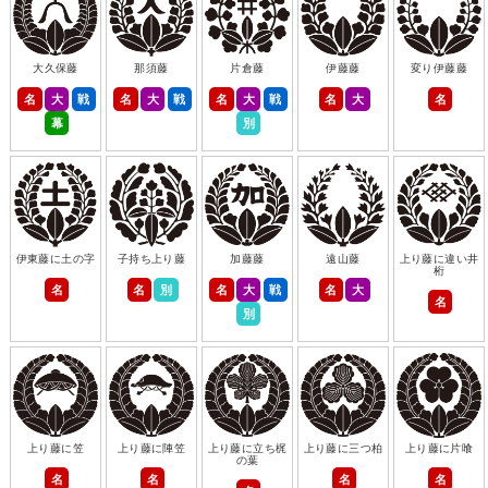
大久保藤
那須藤
片倉藤
伊藤藤
変り伊藤藤
名
大
戦
名
大
戦
名
大
戦
名
大
名
幕
別
伊東藤に土の字
子持ち上り藤
加藤藤
遠山藤
上り藤に違い井
桁
名
名
別
名
大
戦
名
大
名
別
上り藤に笠
上り藤に陣笠
上り藤に立ち梶
上り藤に三つ柏
上り藤に片喰
の葉
名
名
名
名