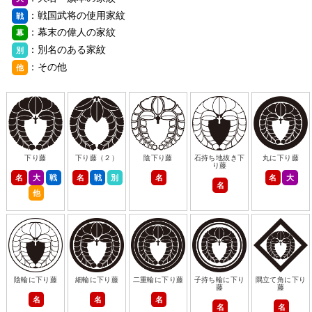
：戦国武将の使用家紋
戦
：幕末の偉人の家紋
幕
：別名のある家紋
別
：その他
他
下り藤
下り藤（２）
陰下り藤
石持ち地抜き下
丸に下り藤
り藤
名
大
戦
名
戦
別
名
名
大
名
他
陰輪に下り藤
細輪に下り藤
二重輪に下り藤
子持ち輪に下り
隅立て角に下り
藤
藤
名
名
名
名
名