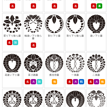
名
名
名
名
名
幕
変り下り散ら藤
軸違い下り散ら
割り下り藤
割り下り散ら藤
違い下り藤
藤
名
別
名
花違い下り藤
富小路藤
佛光寺藤
一条藤
二条藤
名
大
別
他
名
大
戦
名
大
他