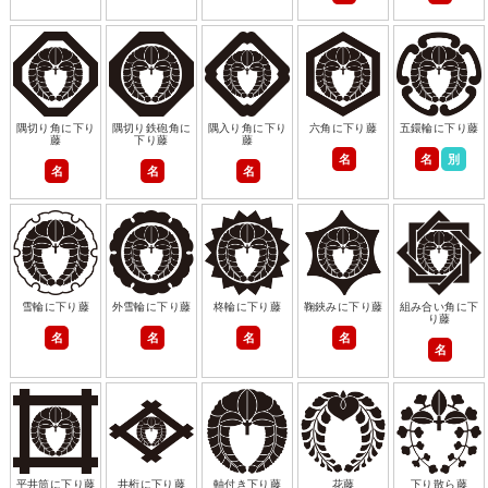
隅切り角に下り
隅切り鉄砲角に
隅入り角に下り
六角に下り藤
五鐶輪に下り藤
藤
下り藤
藤
名
名
別
名
名
名
雪輪に下り藤
外雪輪に下り藤
柊輪に下り藤
鞠鋏みに下り藤
組み合い角に下
り藤
名
名
名
名
名
平井筒に下り藤
井桁に下り藤
軸付き下り藤
花藤
下り散ら藤