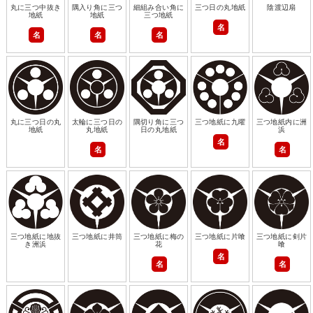
丸に三つ中抜き
隅入り角に三つ
細組み合い角に
三つ日の丸地紙
陰渡辺扇
地紙
地紙
三つ地紙
名
名
名
名
丸に三つ日の丸
太輪に三つ日の
隅切り角に三つ
三つ地紙に九曜
三つ地紙内に洲
地紙
丸地紙
日の丸地紙
浜
名
名
名
三つ地紙に地抜
三つ地紙に井筒
三つ地紙に梅の
三つ地紙に片喰
三つ地紙に剣片
き洲浜
花
喰
名
名
名