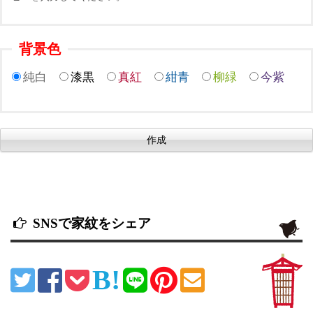
背景色
純白
漆黒
真紅
紺青
柳緑
今紫
SNSで家紋をシェア