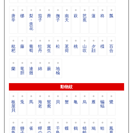
唐
梛
梨
茄
薺
撫
南
萩
芭
蓮
柊
瓢
辛
・
子
子
天
蕉
柰
花
枇
藤
葡
牡
寓
松
茗
桃
山
夕
楪
百
杷
萄
丹
生
荷
吹
顔
合
蘭
竜
連
綿
蕨
地
胆
翹
楡
動物紋
板
兎
馬
海
鴛
貝
蟹
亀
烏
雁
蝙
鷺
屋
老
鴦
蝠
貝
鹿
獅
雀
蟬
鷹
千
蝶
鶴
蜻
鳩
蛤
鳳
角
子
の
の
鳥
蛉
凰