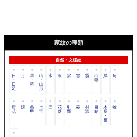
家紋の種類
自然・文様紋
日
月
星
山
水
浪
雲
雪
霞
稲
鱗
角
・
・
・
妻
日
曜
山
足
形
唐
鐶
亀
七
巴
花
引
菱
村
目
木
輪
花
甲
宝
菱
両
濃
結
瓜
・
窠