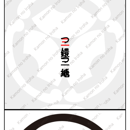
三つ
鐶に
三つ
地紙