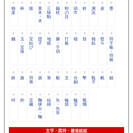
独
杯
猿
算
三
錫
蛇
頭
鈴
洲
炭
墨
楽
木
味
杖
の
巾
浜
・
駒
目
木
錢
玉
宝
団
地
滕
打
槌
鼓
独
熨
羽
・
結
子
紙
・
板
鈷
斗
子
宝
び
千
板
珠
切
・
羽
根
鋏
旗
羽
袋
筆
船
文
分
幣
瓶
帆
鉞
箒
銅
子
枡
的
豆
鞠
結
矢
輪
輪
蝋
藏
挟
綿
・
鼓
宝
燭
み
矢
・
筈
鞠
文字・図符・建造紋紋