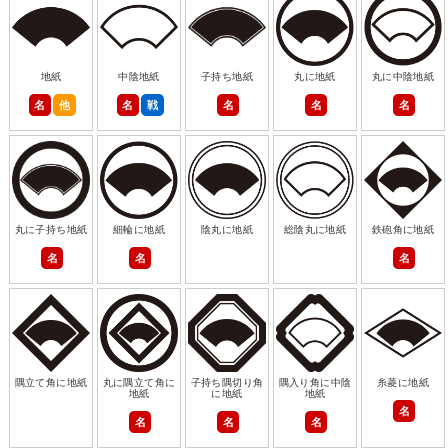
地紙
中陰地紙
子持ち地紙
丸に地紙
丸に中陰地紙
名
他
名
戦
名
名
名
丸に子持ち地紙
細輪に地紙
陰丸に地紙
総陰丸に地紙
鉄砲角に地紙
名
名
名
隅立て角に地紙
丸に隅立て角に
子持ち隅切り角
隅入り角に中陰
糸菱に地紙
地紙
に地紙
地紙
名
名
名
名