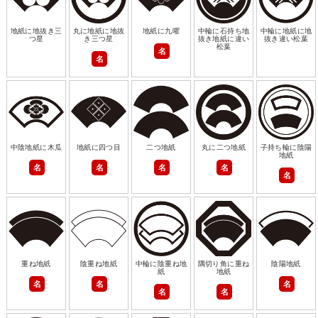
地紙に地抜き三
丸に地紙に地抜
地紙に九曜
中輪に石持ち地
中輪に地紙に地
つ星
き三つ星
抜き地紙に違い
抜き違い松葉
松葉
名
名
中陰地紙に木瓜
地紙に四つ目
二つ地紙
丸に二つ地紙
子持ち輪に陰陽
地紙
名
名
名
名
名
重ね地紙
陰重ね地紙
中輪に陰重ね地
隅切り角に重ね
陰陽地紙
紙
地紙
名
名
名
名
名