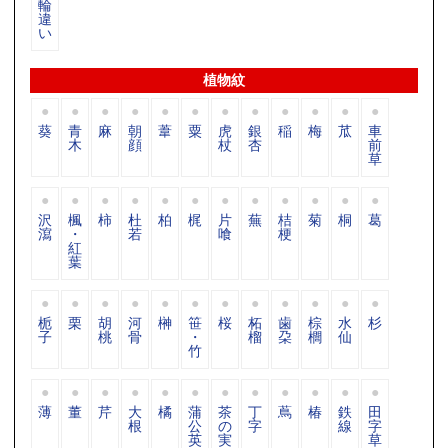
輪
違
い
植物紋
葵
青
麻
朝
葦
粟
虎
銀
稲
梅
苽
車
木
顔
杖
杏
前
草
沢
楓
柿
杜
柏
梶
片
蕪
桔
菊
桐
葛
瀉
・
若
喰
梗
紅
葉
栀
栗
胡
河
榊
笹
桜
柘
歯
棕
水
杉
子
桃
骨
・
榴
朶
櫚
仙
竹
薄
董
芹
大
橘
蒲
茶
丁
蔦
椿
鉄
田
根
公
の
字
線
字
英
実
草