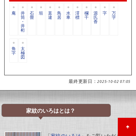
庵
井
石
垣
直
鳥
水
澪
欄
源
字
万
筒
畳
違
居
車
標
干
氏
字
・
香
井
桁
角
太
字
極
図
最終更新日：
2025-10-02 07:05
家紋のいろはとは？
「
家紋のいろは
」をご覧いただきあり