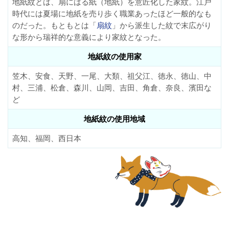
地紙紋とは、扇にはる紙（地紙）を意匠化した家紋。江戸
時代には夏場に地紙を売り歩く職業あったほど一般的なも
のだった。もともとは「
扇紋
」から派生した紋で末広がり
な形から瑞祥的な意義により家紋となった。
地紙紋の使用家
笠木、安食、天野、一尾、大類、祖父江、徳永、徳山、中
村、三浦、松倉、森川、山岡、吉田、角倉、奈良、濱田な
ど
地紙紋の使用地域
高知、福岡、西日本