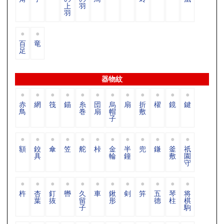
上
羽
羽
百
竜
足
器物紋
赤
網
筏
錨
糸
団
烏
扇
折
櫂
鏡
鍵
鳥
巻
扇
帽
敷
子
額
鉸
傘
笠
舵
桛
金
半
兜
鎌
釜
祇
具
輪
鐘
敷
園
守
杵
杏
釘
轡
久
車
鍬
剣
笄
五
琴
将
葉
抜
留
形
德
柱
棋
子
駒