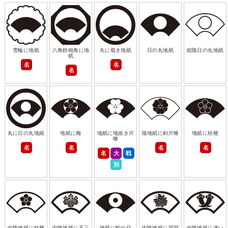
雪輪に地紙
八角鉄砲角に地
丸に覗き地紙
日の丸地紙
総陰日の丸地紙
紙
名
名
名
丸に日の丸地紙
地紙に梅
地紙に地抜き片
陰地紙に剣片喰
地紙に桔梗
喰
名
名
名
名
名
大
戦
別
中陰地紙に桔梗
中陰地紙に五三
地紙に蛇の目
中陰地紙に揚羽
中陰地紙に違い