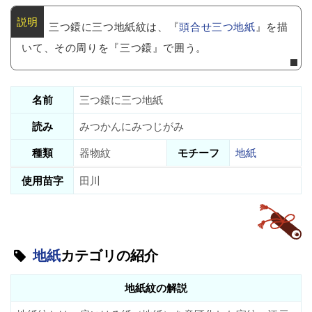
三つ鐶に三つ地紙紋は、『
頭合せ三つ地紙
』を描
いて、その周りを『三つ鐶』で囲う。
名前
三つ鐶に三つ地紙
読み
みつかんにみつじがみ
種類
器物紋
モチーフ
地紙
使用苗字
田川
地紙
カテゴリの紹介
地紙紋の解説