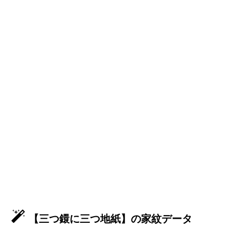
【三つ鐶に三つ地紙】の家紋データ