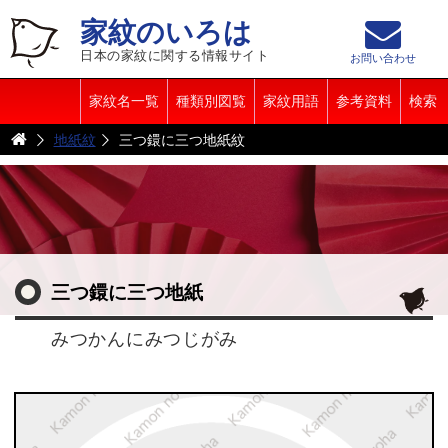
家紋のいろは
日本の家紋に関する情報サイト
お問い合わせ
家紋名一覧
種類別図覧
家紋用語
参考資料
検索
地紙紋
三つ鐶に三つ地紙紋
三つ鐶に三つ地紙
みつかんにみつじがみ