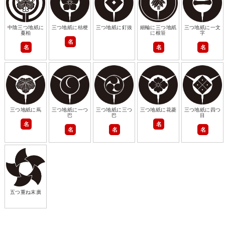
中陰三つ地紙に
三つ地紙に桔梗
三つ地紙に釘抜
細輪に三つ地紙
三つ地紙に一文
蔓柏
に根笹
字
名
名
名
名
三つ地紙に蔦
三つ地紙に一つ
三つ地紙に三つ
三つ地紙に花菱
三つ地紙に四つ
巴
巴
目
名
名
名
名
名
五つ重ね末廣