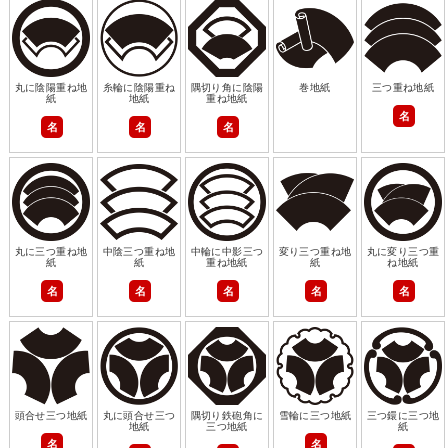
丸に陰陽重ね地
糸輪に陰陽重ね
隅切り角に陰陽
巻地紙
三つ重ね地紙
紙
地紙
重ね地紙
名
名
名
名
丸に三つ重ね地
中陰三つ重ね地
中輪に中影三つ
変り三つ重ね地
丸に変り三つ重
紙
紙
重ね地紙
紙
ね地紙
名
名
名
名
名
頭合せ三つ地紙
丸に頭合せ三つ
隅切り鉄砲角に
雪輪に三つ地紙
三つ鐶に三つ地
地紙
三つ地紙
紙
名
名