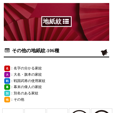
地紙紋
その他の地紙紋
-106種
：名字の分かる家紋
名
：大名・旗本の家紋
大
：戦国武将の使用家紋
戦
：幕末の偉人の家紋
幕
：別名のある家紋
別
：その他
他