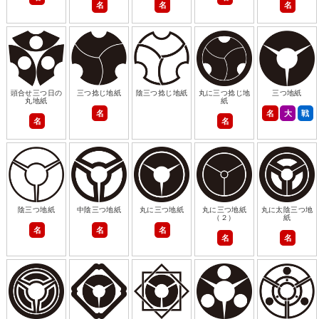
名
名
名
頭合せ三つ日の
三つ捻じ地紙
陰三つ捻じ地紙
丸に三つ捻じ地
三つ地紙
丸地紙
紙
名
名
大
戦
名
名
陰三つ地紙
中陰三つ地紙
丸に三つ地紙
丸に三つ地紙
丸に太陰三つ地
（２）
紙
名
名
名
名
名