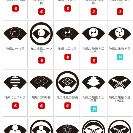
桐
蝶
丁子
名
名
名
名
名
地紙に一つ巴
丸に地紙に一つ
地紙に二つ巴
地紙に地抜き二
地紙に地抜き巴
巴
つ巴
名
別
名
名
地紙に三つ引き
地紙に武田菱
丸に地紙に割菱
地紙に地抜き三
地紙に地抜き違
階菱
い松葉
名
名
名
別