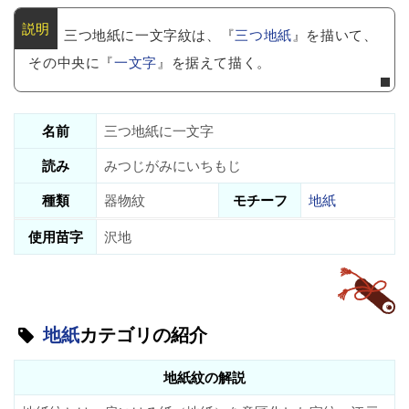
三つ地紙に一文字紋は、『
三つ地紙
』を描いて、
その中央に『
一文字
』を据えて描く。
名前
三つ地紙に一文字
読み
みつじがみにいちもじ
種類
器物紋
モチーフ
地紙
使用苗字
沢地
地紙
カテゴリの紹介
地紙紋の解説