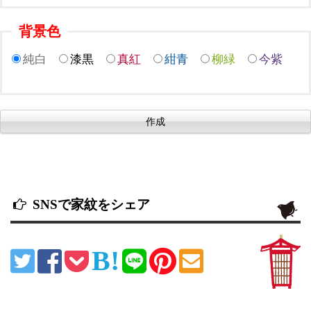
背景色
純白
漆黒
真紅
紺青
柳緑
今紫
SNSで家紋をシェア