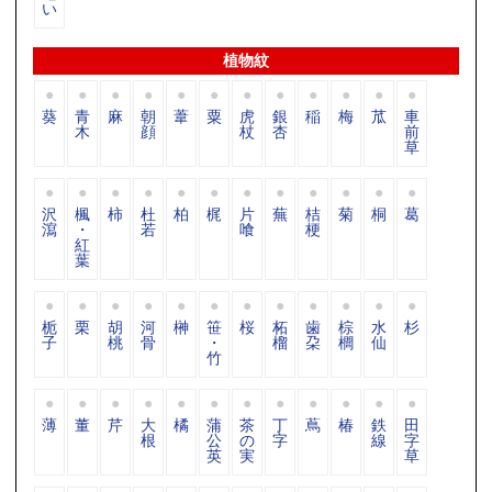
い
植物紋
葵
青
麻
朝
葦
粟
虎
銀
稲
梅
苽
車
木
顔
杖
杏
前
草
沢
楓
柿
杜
柏
梶
片
蕪
桔
菊
桐
葛
瀉
・
若
喰
梗
紅
葉
栀
栗
胡
河
榊
笹
桜
柘
歯
棕
水
杉
子
桃
骨
・
榴
朶
櫚
仙
竹
薄
董
芹
大
橘
蒲
茶
丁
蔦
椿
鉄
田
根
公
の
字
線
字
英
実
草