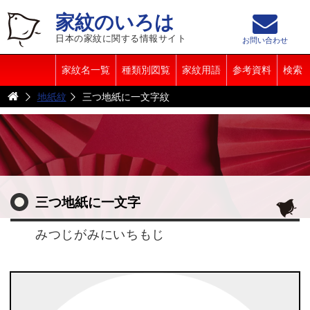
家紋のいろは
日本の家紋に関する情報サイト
お問い合わせ
家紋名一覧
種類別図覧
家紋用語
参考資料
検索
地紙紋
三つ地紙に一文字紋
三つ地紙に一文字
みつじがみにいちもじ