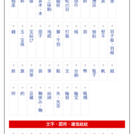
独
杯
猿
算
三
錫
蛇
頭
鈴
洲
炭
墨
楽
木
味
杖
の
巾
浜
・
駒
目
木
錢
玉
宝
団
地
滕
打
槌
鼓
独
熨
羽
・
結
子
紙
・
板
鈷
斗
子
宝
び
千
板
珠
切
・
羽
根
鋏
旗
羽
袋
筆
船
文
分
幣
瓶
帆
鉞
箒
銅
子
枡
的
豆
鞠
結
矢
輪
輪
蝋
藏
挟
綿
・
鼓
宝
燭
み
矢
・
筈
鞠
文字・図符・建造紋紋