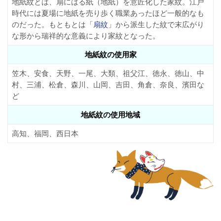
地紙紋とは、扇にはる紙（地紙）を意匠化した家紋。江戸
時代には夏場に地紙を売り歩く職業あったほど一般的なも
のだった。もともとは「
扇紋
」から派生した紋で末広がり
な形から瑞祥的な意義により家紋となった。
地紙紋の使用家
笠木、安食、天野、一尾、大類、祖父江、徳永、徳山、中
村、三浦、松倉、森川、山岡、吉田、角倉、奈良、濱田な
ど
地紙紋の使用地域
高知、福岡、西日本