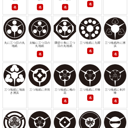
名
名
名
名
丸に三つ日の丸
太輪に三つ日の
隅切り角に三つ
三つ地紙に九曜
三つ地紙内に洲
地紙
丸地紙
日の丸地紙
浜
名
名
名
三つ地紙に地抜
三つ地紙に井筒
三つ地紙に梅の
三つ地紙に片喰
三つ地紙に剣片
き洲浜
花
喰
名
名
名