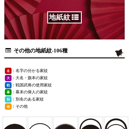
地紙紋
その他の地紙紋
-106種
：名字の分かる家紋
名
：大名・旗本の家紋
大
：戦国武将の使用家紋
戦
：幕末の偉人の家紋
幕
：別名のある家紋
別
：その他
他