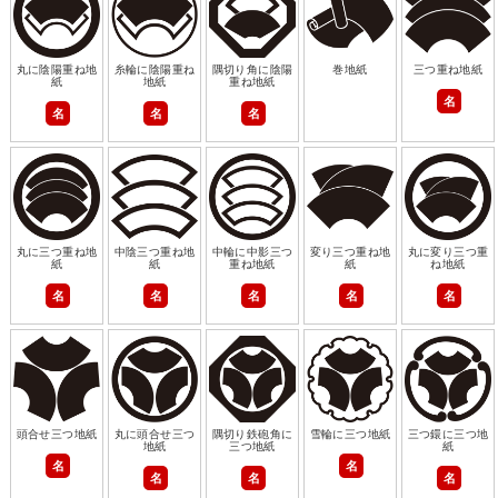
丸に陰陽重ね地
糸輪に陰陽重ね
隅切り角に陰陽
巻地紙
三つ重ね地紙
紙
地紙
重ね地紙
名
名
名
名
丸に三つ重ね地
中陰三つ重ね地
中輪に中影三つ
変り三つ重ね地
丸に変り三つ重
紙
紙
重ね地紙
紙
ね地紙
名
名
名
名
名
頭合せ三つ地紙
丸に頭合せ三つ
隅切り鉄砲角に
雪輪に三つ地紙
三つ鐶に三つ地
地紙
三つ地紙
紙
名
名
名
名
名