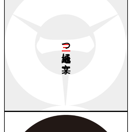
三つ
地紙に
一文字