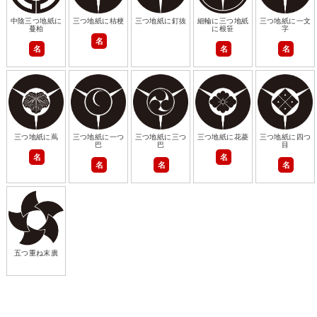
中陰三つ地紙に
三つ地紙に桔梗
三つ地紙に釘抜
細輪に三つ地紙
三つ地紙に一文
蔓柏
に根笹
字
名
名
名
名
三つ地紙に蔦
三つ地紙に一つ
三つ地紙に三つ
三つ地紙に花菱
三つ地紙に四つ
巴
巴
目
名
名
名
名
名
五つ重ね末廣