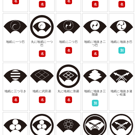
名
名
名
名
名
地紙に一つ巴
丸に地紙に一つ
地紙に二つ巴
地紙に地抜き二
地紙に地抜き巴
巴
つ巴
名
別
名
名
地紙に三つ引き
地紙に武田菱
丸に地紙に割菱
地紙に地抜き三
地紙に地抜き違
階菱
い松葉
名
名
名
別