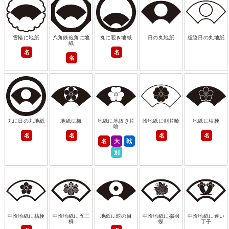
雪輪に地紙
八角鉄砲角に地
丸に覗き地紙
日の丸地紙
総陰日の丸地紙
紙
名
名
名
丸に日の丸地紙
地紙に梅
地紙に地抜き片
陰地紙に剣片喰
地紙に桔梗
喰
名
名
名
名
名
大
戦
別
中陰地紙に桔梗
中陰地紙に五三
地紙に蛇の目
中陰地紙に揚羽
中陰地紙に違い
桐
蝶
丁子