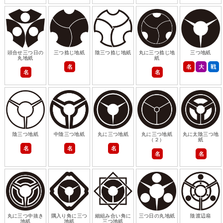
頭合せ三つ日の
三つ捻じ地紙
陰三つ捻じ地紙
丸に三つ捻じ地
三つ地紙
丸地紙
紙
名
名
大
戦
名
名
陰三つ地紙
中陰三つ地紙
丸に三つ地紙
丸に三つ地紙
丸に太陰三つ地
（２）
紙
名
名
名
名
名
丸に三つ中抜き
隅入り角に三つ
細組み合い角に
三つ日の丸地紙
陰渡辺扇
地紙
地紙
三つ地紙