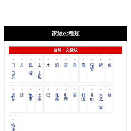
家紋の種類
自然・文様紋
日
月
星
山
水
浪
雲
雪
霞
稲
鱗
角
・
・
・
妻
日
曜
山
足
形
唐
鐶
亀
七
巴
花
引
菱
村
目
木
輪
花
甲
宝
菱
両
濃
結
瓜
・
窠
輪
違