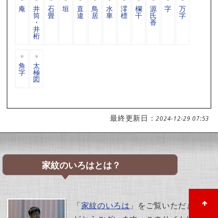
庵
井
石
垣
直
鳥
水
澪
欄
源
字
万
筒
畳
違
居
車
標
干
氏
字
・
香
井
桁
角
太
字
極
図
最終更新日：
2024-12-29 07:53
家紋のいろはとは？
「
家紋のいろは
」をご覧いただきあり