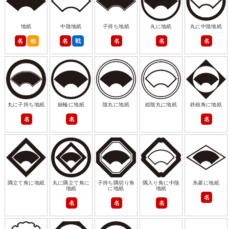
地紙
中陰地紙
子持ち地紙
丸に地紙
丸に中陰地紙
名
他
名
戦
名
名
名
丸に子持ち地紙
細輪に地紙
陰丸に地紙
総陰丸に地紙
鉄砲角に地紙
名
名
名
隅立て角に地紙
丸に隅立て角に
子持ち隅切り角
隅入り角に中陰
糸菱に地紙
地紙
に地紙
地紙
名
名
名
名