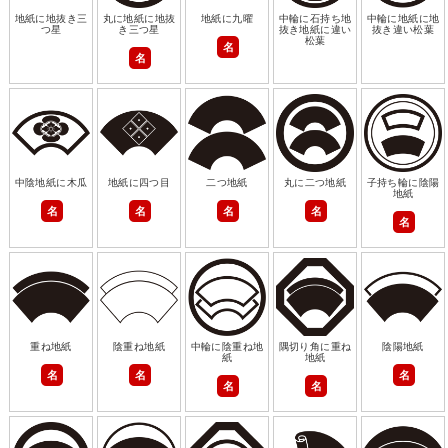
地紙に地抜き三
丸に地紙に地抜
地紙に九曜
中輪に石持ち地
中輪に地紙に地
つ星
き三つ星
抜き地紙に違い
抜き違い松葉
松葉
名
名
中陰地紙に木瓜
地紙に四つ目
二つ地紙
丸に二つ地紙
子持ち輪に陰陽
地紙
名
名
名
名
名
重ね地紙
陰重ね地紙
中輪に陰重ね地
隅切り角に重ね
陰陽地紙
紙
地紙
名
名
名
名
名