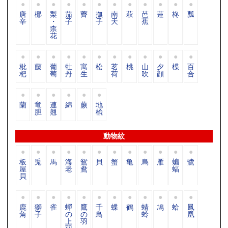
唐
梛
梨
茄
薺
撫
南
萩
芭
蓮
柊
瓢
辛
・
子
子
天
蕉
柰
花
枇
藤
葡
牡
寓
松
茗
桃
山
夕
楪
百
杷
萄
丹
生
荷
吹
顔
合
蘭
竜
連
綿
蕨
地
胆
翹
楡
動物紋
板
兎
馬
海
鴛
貝
蟹
亀
烏
雁
蝙
鷺
屋
老
鴦
蝠
貝
鹿
獅
雀
蟬
鷹
千
蝶
鶴
蜻
鳩
蛤
鳳
角
子
の
の
鳥
蛉
凰
上
羽