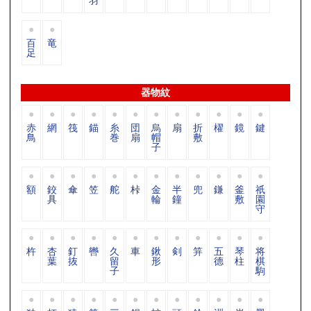
羽
百
竜
足
器物紋
赤
網
筏
錨
糸
団
烏
扇
折
櫂
鏡
鍵
鳥
巻
扇
帽
敷
子
額
鉸
傘
笠
舵
桛
金
半
兜
鎌
釜
祇
具
輪
鐘
敷
園
守
杵
杏
釘
轡
久
車
鍬
剣
笄
五
琴
将
葉
抜
留
形
德
柱
棋
子
駒