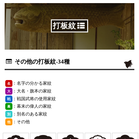
打板紋
その他の打板紋
-34種
：名字の分かる家紋
名
：大名・旗本の家紋
大
：戦国武将の使用家紋
戦
：幕末の偉人の家紋
幕
：別名のある家紋
別
：その他
他