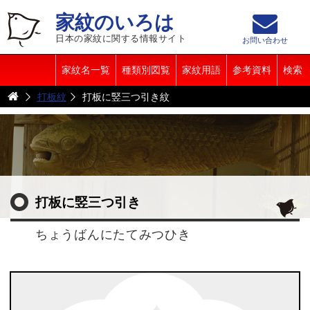
家紋のいろは
日本の家紋に関する情報サイト
お問い合わせ
家紋名一覧
種類別図覧
家紋用語
参考資料
検索
打板紋
打板に竪三つ引き紋
打板に竪三つ引き
ちょうばんにたてみつひき