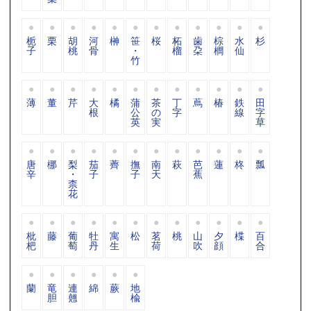
栀
栗
胡
河
榊
笹
桜
柘
歯
棕
水
杉
子
桃
骨
・
榴
朶
櫚
仙
竹
薄
董
芹
大
橘
蒲
茶
丁
蔦
椿
鉄
田
根
公
の
字
線
字
英
実
草
唐
梛
梨
茄
薺
撫
南
萩
芭
蓮
柊
瓢
辛
・
子
子
天
蕉
柰
花
枇
藤
葡
牡
寓
松
茗
桃
山
夕
楪
百
杷
萄
丹
生
荷
吹
顔
合
蘭
竜
連
綿
蕨
地
胆
翹
楡