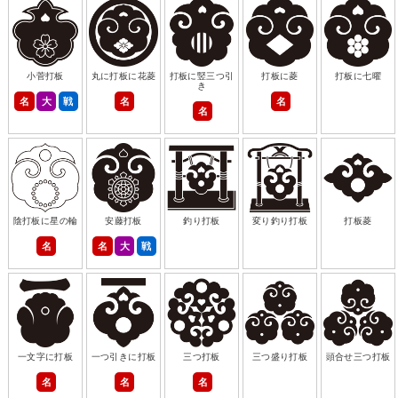
小菅打板
丸に打板に花菱
打板に竪三つ引
打板に菱
打板に七曜
き
名
大
戦
名
名
名
陰打板に星の輪
安藤打板
釣り打板
変り釣り打板
打板菱
名
名
大
戦
一文字に打板
一つ引きに打板
三つ打板
三つ盛り打板
頭合せ三つ打板
名
名
名