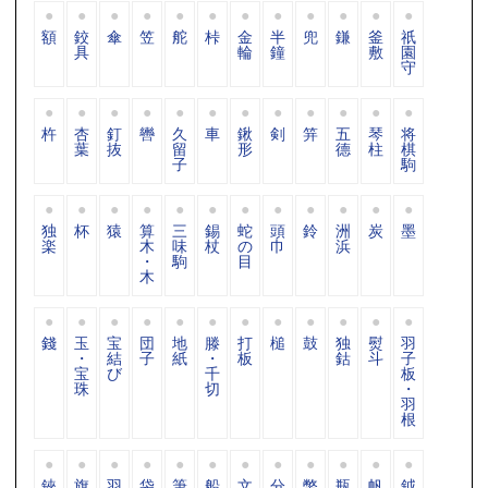
額
鉸
傘
笠
舵
桛
金
半
兜
鎌
釜
祇
具
輪
鐘
敷
園
守
杵
杏
釘
轡
久
車
鍬
剣
笄
五
琴
将
葉
抜
留
形
德
柱
棋
子
駒
独
杯
猿
算
三
錫
蛇
頭
鈴
洲
炭
墨
楽
木
味
杖
の
巾
浜
・
駒
目
木
錢
玉
宝
団
地
滕
打
槌
鼓
独
熨
羽
・
結
子
紙
・
板
鈷
斗
子
宝
び
千
板
珠
切
・
羽
根
鋏
旗
羽
袋
筆
船
文
分
幣
瓶
帆
鉞