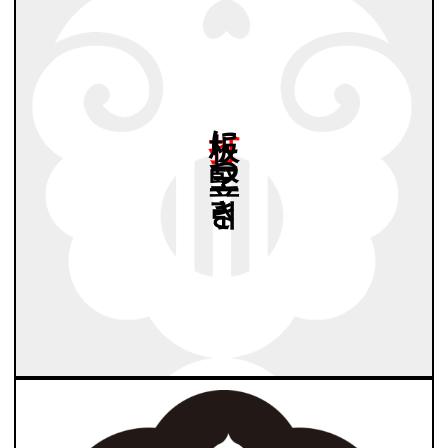
打板に
竪三つ
引き