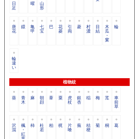
日
曜
山
足
形
唐
鐶
亀
七
巴
花
引
菱
村
目
木
輪
花
甲
宝
菱
両
濃
結
瓜
・
窠
輪
違
い
植物紋
葵
青
麻
朝
葦
粟
虎
銀
稲
梅
苽
車
木
顔
杖
杏
前
草
沢
楓
柿
杜
柏
梶
片
蕪
桔
菊
桐
葛
瀉
・
若
喰
梗
紅
葉