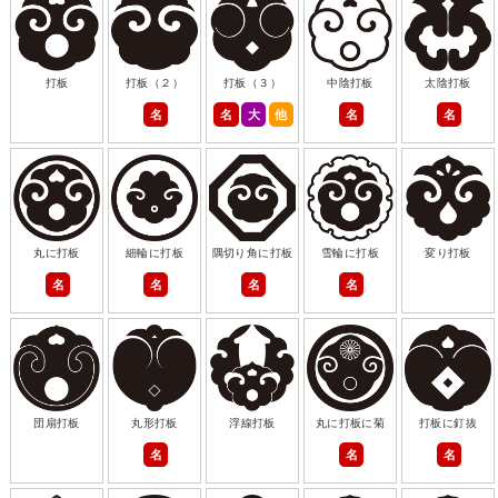
打板
打板（２）
打板（３）
中陰打板
太陰打板
名
名
大
他
名
名
丸に打板
細輪に打板
隅切り角に打板
雪輪に打板
変り打板
名
名
名
名
団扇打板
丸形打板
浮線打板
丸に打板に菊
打板に釘抜
名
名
名