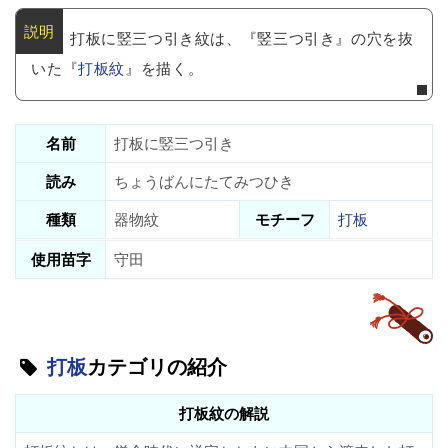
打板に竪三つ引き紋は、『竪三つ引き』の穴を抜
いた『
打板紋
』を描く。
名前
打板に竪三つ引き
読み
ちょうばんにたてみつひき
種類
器物紋
モチーフ
打板
使用苗字
守田
打板
カテゴリの紹介
打板紋の解説