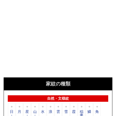
家紋の種類
自然・文様紋
日
月
星
山
水
浪
雲
雪
霞
稲
鱗
角
・
・
・
妻