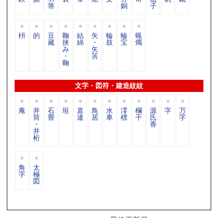
箒
銅
子
枡
的
豆
鞠
結
矢
輪
輪
蝋
藏
挟
綿
・
鼓
宝
燭
み
矢
・
筈
鞠
文字・図符・建造紋紋
庵
井
石
垣
直
鳥
水
澪
欄
源
字
万
筒
畳
違
居
車
標
干
氏
字
・
香
井
桁
角
太
字
極
図