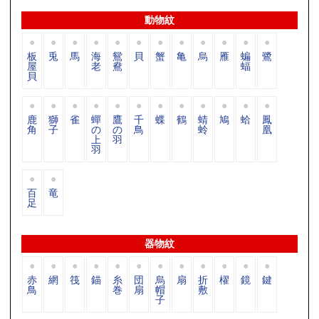
動物紋
板
兎
馬
海
鴛
貝
蟹
亀
烏
雁
蝙
鷺
屋
老
鴦
蝠
貝
鹿
獅
雀
蟬
鷹
千
蝶
鶴
蜻
鳩
蛤
鳳
角
子
の
の
鳥
蛉
凰
上
羽
羽
百
竜
足
器物紋
赤
網
筏
錨
糸
団
烏
扇
折
櫂
鏡
鍵
鳥
巻
扇
帽
敷
子