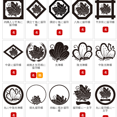
内隅入り平角に
隅立て角に揚羽
隅切り角に揚羽
八角に揚羽蝶
平井筒に揚羽蝶
揚羽蝶
蝶
蝶
名
名
名
名
名
中菱に揚羽蝶
細抱き矢羽根に
光琳蝶
陰光琳蝶
中陰光琳蝶
揚羽蝶
名
名
名
名
他
丸に中陰光琳蝶
髭丸揚羽蝶
糸輪に覗き揚羽
揚羽蝶に一文字
丸に揚羽蝶に一
蝶
文字
名
名