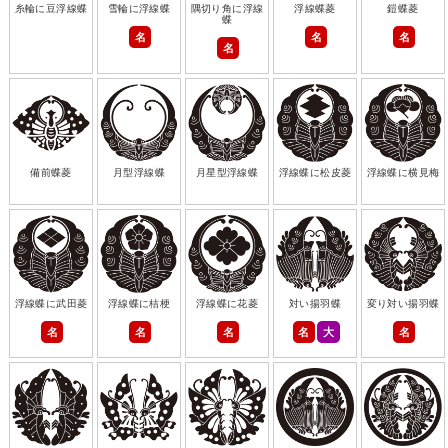
糸輪に豆浮線蝶
雪輪に浮線蝶
隅切り角に浮線
浮線蝶菱
鎧蝶菱
蝶
名
名
名
名
備前蝶菱
月型浮線蝶
月星型浮線蝶
浮線蝶に松皮菱
浮線蝶に横見梅
浮線蝶に武田菱
浮線蝶に桔梗
浮線蝶に花菱
対い揚羽蝶
変り対い揚羽蝶
名
名
名
名
大
名