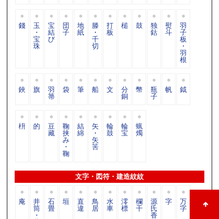
錢
玉
宝
団
地
滕
打
槌
鼓
独
熨
羽
・
結
子
紙
・
板
鈷
斗
子
宝
び
千
板
珠
切
・
羽
根
鋏
旗
羽
袋
筆
船
文
分
幣
瓶
帆
鉞
箒
銅
子
枡
的
豆
鞠
結
矢
輪
輪
蝋
藏
挟
綿
・
鼓
宝
燭
み
矢
・
筈
鞠
文字・図符・建造紋紋
庵
井
石
垣
直
鳥
水
澪
欄
源
字
万
筒
畳
違
居
車
標
干
氏
字
・
香