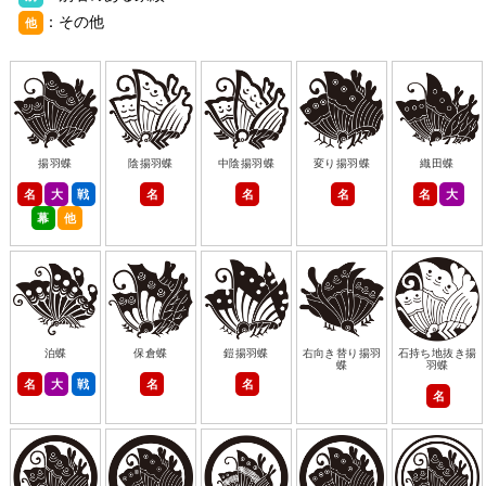
：その他
他
揚羽蝶
陰揚羽蝶
中陰揚羽蝶
変り揚羽蝶
織田蝶
名
大
戦
名
名
名
名
大
幕
他
泊蝶
保倉蝶
鎧揚羽蝶
右向き替り揚羽
石持ち地抜き揚
蝶
羽蝶
名
大
戦
名
名
名