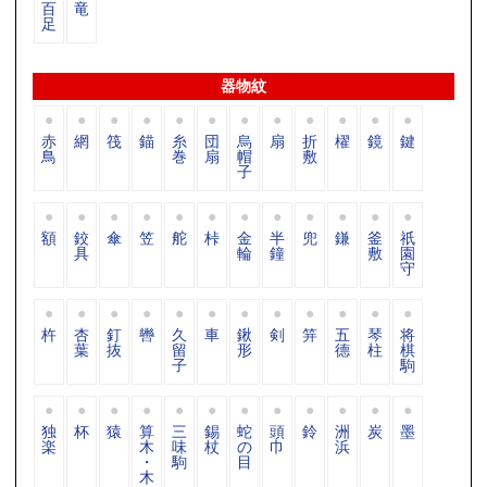
百
竜
足
器物紋
赤
網
筏
錨
糸
団
烏
扇
折
櫂
鏡
鍵
鳥
巻
扇
帽
敷
子
額
鉸
傘
笠
舵
桛
金
半
兜
鎌
釜
祇
具
輪
鐘
敷
園
守
杵
杏
釘
轡
久
車
鍬
剣
笄
五
琴
将
葉
抜
留
形
德
柱
棋
子
駒
独
杯
猿
算
三
錫
蛇
頭
鈴
洲
炭
墨
楽
木
味
杖
の
巾
浜
・
駒
目
木