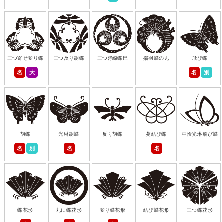
三つ寄せ変り蝶
三つ反り胡蝶
三つ浮線蝶巴
揚羽蝶の丸
飛び蝶
名
大
名
別
胡蝶
光琳胡蝶
反り胡蝶
蔓結び蝶
中陰光琳飛び蝶
名
別
名
名
蝶花形
丸に蝶花形
変り蝶花形
結び蝶花形
三つ蝶花形