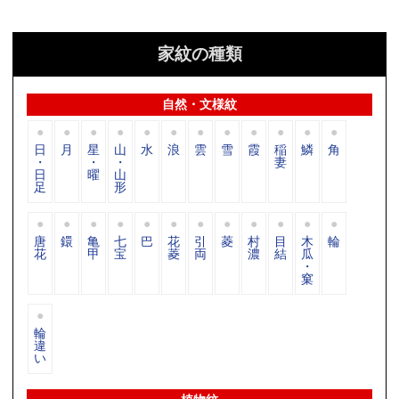
家紋の種類
自然・文様紋
日
月
星
山
水
浪
雲
雪
霞
稲
鱗
角
・
・
・
妻
日
曜
山
足
形
唐
鐶
亀
七
巴
花
引
菱
村
目
木
輪
花
甲
宝
菱
両
濃
結
瓜
・
窠
輪
違
い