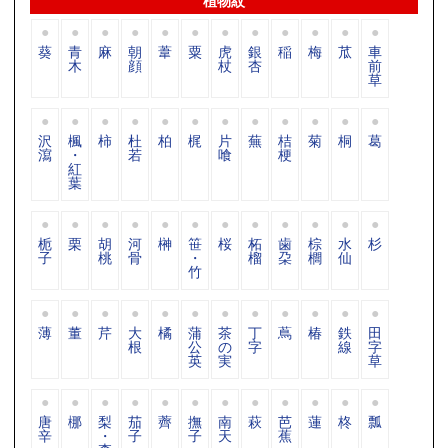
植物紋
葵
青
麻
朝
葦
粟
虎
銀
稲
梅
苽
車
木
顔
杖
杏
前
草
沢
楓
柿
杜
柏
梶
片
蕪
桔
菊
桐
葛
瀉
・
若
喰
梗
紅
葉
栀
栗
胡
河
榊
笹
桜
柘
歯
棕
水
杉
子
桃
骨
・
榴
朶
櫚
仙
竹
薄
董
芹
大
橘
蒲
茶
丁
蔦
椿
鉄
田
根
公
の
字
線
字
英
実
草
唐
梛
梨
茄
薺
撫
南
萩
芭
蓮
柊
瓢
辛
・
子
子
天
蕉