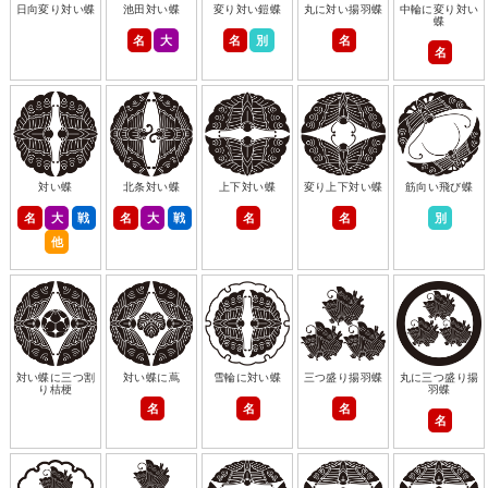
日向変り対い蝶
池田対い蝶
変り対い鎧蝶
丸に対い揚羽蝶
中輪に変り対い
蝶
名
大
名
別
名
名
対い蝶
北条対い蝶
上下対い蝶
変り上下対い蝶
筋向い飛び蝶
名
大
戦
名
大
戦
名
名
別
他
対い蝶に三つ割
対い蝶に蔦
雪輪に対い蝶
三つ盛り揚羽蝶
丸に三つ盛り揚
り桔梗
羽蝶
名
名
名
名