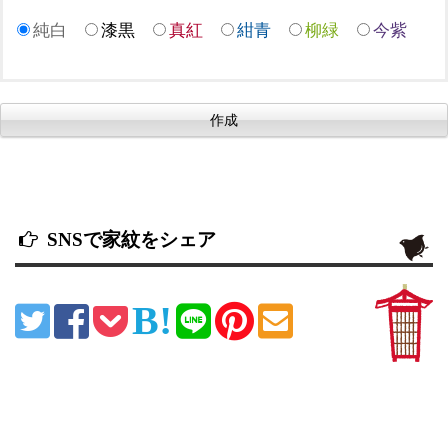
純白
漆黒
真紅
紺青
柳緑
今紫
SNSで家紋をシェア