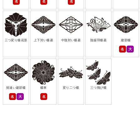
名
名
名
三つ変り蝶花形
上下対い蝶菱
中陰対い蝶菱
陰揚羽蝶菱
建部蝶
名
大
髭違い建部蝶
蝶車
変り二つ蝶
三つ飛び蝶
名
大
名