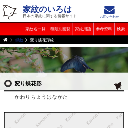
家紋のいろは
日本の家紋に関する情報サイト
お問い合わせ
家紋名一覧
種類別図覧
家紋用語
参考資料
検索
蝶紋
変り蝶花形紋
変り蝶花形
かわりちょうはながた