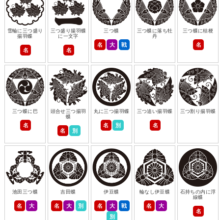
雪輪に三つ盛り
三つ盛り揚羽蝶
三つ蝶
三つ蝶に落ち牡
三つ蝶に桔梗
揚羽蝶
に一文字
丹
名
大
戦
名
名
名
三つ蝶に巴
頭合せ三つ揚羽
丸に三つ揚羽蝶
三つ追い揚羽蝶
三つ割り揚羽蝶
蝶
名
名
別
名
名
別
池田三つ蝶
吉田蝶
伊豆蝶
輪なし伊豆蝶
石持ちの内に浮
線蝶
名
大
名
大
別
名
大
戦
名
大
名
別