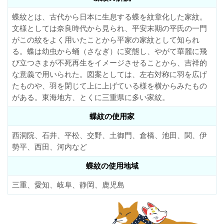
蝶紋とは、古代から日本に生息する蝶を紋章化した家紋。
文様としては奈良時代から見られ、平安末期の平氏の一門
がこの紋をよく用いたことから平家の家紋として知られ
る。蝶は幼虫から蛹（さなぎ）に変態し、やがて華麗に飛
び立つさまが不死再生をイメージさせることから、吉祥的
な意義で用いられた。図案としては、左右対称に羽を広げ
たものや、羽を閉じて上に上げている様を横からみたもの
がある。東海地方、とくに三重県に多い家紋。
蝶紋の使用家
西洞院、石井、平松、交野、土御門、倉橋、池田、関、伊
勢平、西田、河内など
蝶紋の使用地域
三重、愛知、岐阜、静岡、鹿児島