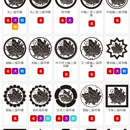
丸に揚羽蝶
丸に変り揚羽蝶
因州蝶
中輪に変り揚羽
中陰輪に揚羽蝶
蝶
名
大
戦
名
名
大
名
名
他
細輪に揚羽蝶
糸輪に揚羽蝶
外子持ち輪に揚
五つ鐶輪に揚羽
雁木輪に揚羽蝶
羽蝶
蝶
名
大
戦
名
名
大
戦
名
名
菊輪に揚羽蝶
因州新田蝶
五瓜に揚羽蝶
雪輪に揚羽蝶
平角に揚羽蝶
名
名
大
別
名
大
別
名
名