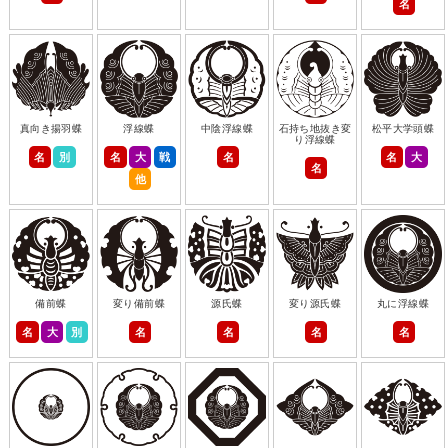
名
真向き揚羽蝶
浮線蝶
中陰浮線蝶
石持ち地抜き変
松平大学頭蝶
り浮線蝶
名
別
名
大
戦
名
名
大
名
他
備前蝶
変り備前蝶
源氏蝶
変り源氏蝶
丸に浮線蝶
名
大
別
名
名
名
名