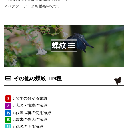
※ベクターデータも販売中です。
蝶紋
その他の蝶紋
-119種
：名字の分かる家紋
名
：大名・旗本の家紋
大
：戦国武将の使用家紋
戦
：幕末の偉人の家紋
幕
：別名のある家紋
別