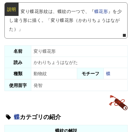
変り蝶花形紋は、蝶紋の一つで、『
蝶花形
』を少
し違う形に描く。「変り蝶花形（かわりちょうはなが
た）」
名前
変り蝶花形
読み
かわりちょうはながた
種類
動物紋
モチーフ
蝶
使用苗字
発智
蝶
カテゴリの紹介
蝶紋の解説