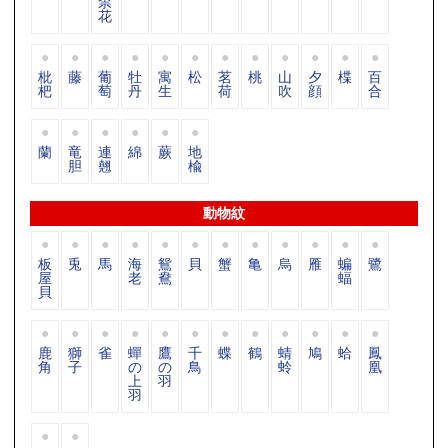
柰
花
枇
藤
葡
牡
寓
松
茗
桃
山
夕
楪
百
杷
萄
丹
生
荷
吹
顔
合
蘭
竜
連
綿
蕨
地
胆
翹
楡
動物紋
板
兎
馬
海
鴛
貝
蟹
亀
烏
雁
蝙
鷺
屋
老
鴦
蝠
貝
鹿
獅
雀
蟬
鷹
千
蝶
鶴
蜻
鳩
蛤
鳳
角
子
の
の
鳥
蛉
凰
上
羽
羽